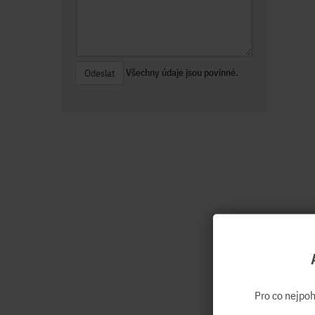
Všechny údaje jsou povinné.
Odeslat
Pro co nejpo