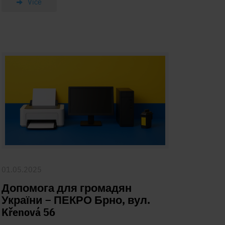
Více
01.05.2025
Допомога для громадян
України – ПЕКРО Брно, вул.
Křenová 56