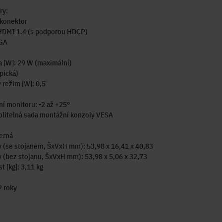
ry:
 konektor
 HDMI 1.4 (s podporou HDCP)
VGA
 [W]: 29 W (maximální)
pická)
 režim [W]: 0,5
í monitoru: -2 až +25°
olitelná sada montážní konzoly VESA
erná
 (se stojanem, ŠxVxH mm): 53,98 x 16,41 x 40,83
(bez stojanu, ŠxVxH mm): 53,98 x 5,06 x 32,73
 [kg]: 3,11 kg
2 roky