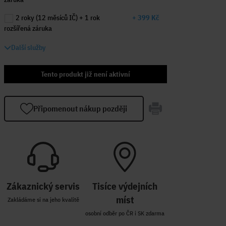
2 roky (12 měsíců IČ) + 1 rok
+ 399 Kč
rozšířená záruka
Další služby
Tento produkt již není aktivní
Připomenout nákup později
Zákaznický servis
Tisíce výdejních
míst
Zakládáme si na jeho kvalitě
osobní odběr po ČR i SK zdarma