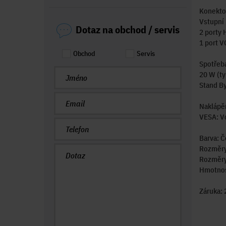
Konekto
Vstupní
Dotaz na obchod / servis
2 porty
1 port 
Obchod
Servis
Spotřeba
20 W (ty
Stand By
Naklápěn
VESA: V
Barva: Č
Rozměry
Rozměry 
Hmotnost
Záruka: 