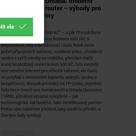
TP-Link Deco a Omada: moderní
řešení vs levný router – výhody pro
domácnosti i firmy
lit vše
Proč nestačí “router za 500 Kč” — a jak TP-Link Deco
a Omada dodávají přidanou hodnotu vaší síti. V
dnešní době, kdy v domácnosti i malé firmě roste
počet připojených zařízení, vzdálená práce, cloudová
správa a vyšší nároky na stabilitu, přestává stačit
levný bezdrátový router kolem 500 Kč. Tyto modely
sice umožní internet pro několik zařízení, ale často
se potýkají s omezeními kapacity, pokrytí, správy a
bezpečnosti. Naopak produkty od TP-Linku, zejména
řada Deco (mesh pro domácnosti) a Omada (business
/ SMB), přinášejí výrazná vylepšení — jak
technologická, tak funkční. Jako certifikovaný partner
PeKro vám nabízíme přehled, jaký rozdíl to přináší, a
čím tyto řady vynikají.