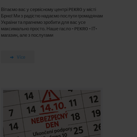
Вітаємо вас у сервісному центрі PEKRO у місті
Брно! Ми з радістю надаємо послуги громадянам
України та прагнемо зробити для вас усе
максимально просто. Наше гасло - PEKRO - ІТ-
магазин, але з послугами
Více