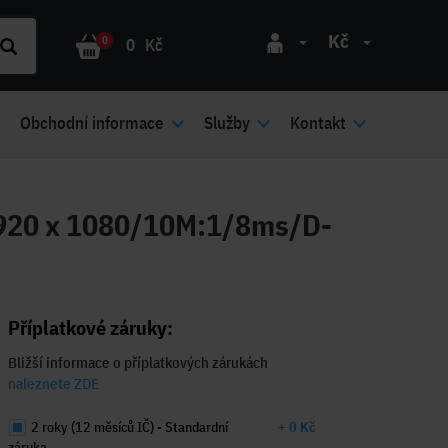
Kč
0
0
Kč
Obchodní informace
Služby
Kontakt
1920 x 1080/10M:1/8ms/D-
Příplatkové záruky:
Bližší informace o příplatkových zárukách
naleznete ZDE
2 roky (12 měsíců IČ) - Standardní
+ 0 Kč
záruka