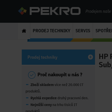
Prodejem naše s
PRODEJ TECHNIKY
SERVIS
SPOTŘE
HP 
Prodej techniky
Sub
Proč nakoupit u nás ?
Zboží skladem
více než 20.000 IT
produktů.
Rychlá expedice
druhý pracovní den.
Nejnižší ceny
na trhu tisíců IT
produktů.