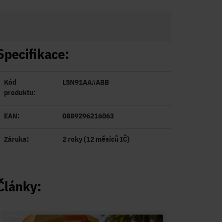
Specifikace:
Kód
L5N91AA#ABB
produktu:
EAN:
0889296216063
Záruka:
2 roky (12 měsíců IČ)
Články: