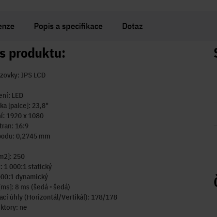
enze
Popis a specifikace
Dotaz
s produktu:
zovky: IPS LCD
ení: LED
ka [palce]: 23,8"
í: 1920 x 1080
ran: 16:9
bodu: 0,2745 mm
m2]: 250
: 1 000:1 statický
000:1 dynamický
ms]: 8 ms (šedá - šedá)
cí úhly (Horizontál/Vertikál): 178/178
ktory: ne