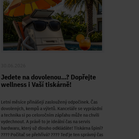
30.06.2026
Jedete na dovolenou…? Dopřejte
wellness i Vaší tiskárně!
Letní měsíce přinášejí zasloužený odpočinek. Čas
dovolených, kempů a výletů. Kanceláře se vyprázdní
a technika si po celoročním zápřahu může na chvíli
vydechnout. A právě to je ideální čas na servis
hardwaru, který už dlouho odkládáte! Tiskárna špiní?
????️ Počítač se přehřívá? ???? Teď je ten správný čas