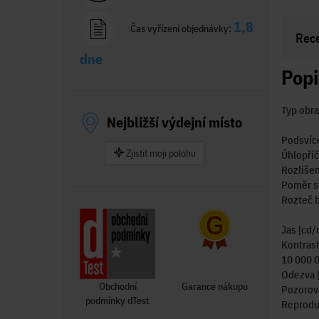
1,8
Čas vyřízení objednávky:
Rec
dne
Popi
Typ obra
Nejbližší výdejní místo
Podsvíc
Zjistit moji polohu
Úhlopříč
Rozlišen
Poměr st
Rozteč 
Jas [cd/
Kontrast
10 000 
Odezva [
Obchodní
Garance nákupu
Pozorova
podmínky dTest
Reprodu