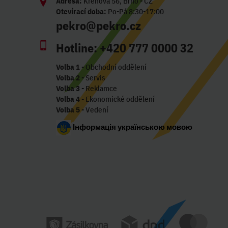
Adresa:
Křenová 56, Brno - CZ
Otevírací doba:
Po-Pá 8:30-17:00
pekro@pekro.cz
Hotline:
+420 777 0000 32
Volba 1
- Obchodní oddělení
Volba 2
- Servis
Volba 3
- Reklamce
Volba 4
- Ekonomické oddělení
Volba 5
- Vedení
Інформація українською мовою