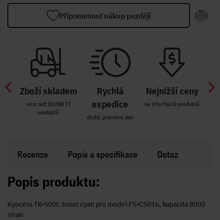
Připomenout nákup později
Zboží skladem
Rychlá
Nejnižší ceny
Z
míst
expedice
více než 20.000 IT
na trhu tisíců produktů
produktů
R i SK
druhý pracovní den
Zakl
Recenze
Popis a specifikace
Dotaz
Popis produktu:
Kyocera TK-500C toner cyan pro model FS-C5016, kapacita 8000
stran