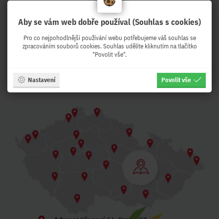
Aby se vám web dobře používal (Souhlas s cookies)
PeKro - IT eshop, ale se
Pro co nejpohodlnější používání webu potřebujeme váš souhlas se
zpracováním souborů cookies. Souhlas udělíte kliknutím na tlačítko
službami !
"Povolit vše".
Z Brna expedujeme druhý pracovní den k
Vám !
Nastavení
Povolit vše