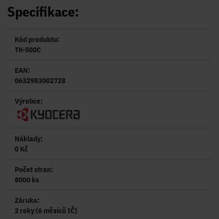
Specifikace:
Kód produktu:
TK-500C
EAN:
0632983002728
Výrobce:
Náklady:
0 Kč
Počet stran:
8000 ks
Záruka:
2 roky (6 měsíců IČ)