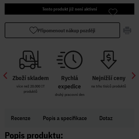
Tento produkt již není aktivní
Připomenout nákup později
Zboží skladem
Rychlá
Nejnižší ceny
Z
míst
expedice
více než 20.000 IT
na trhu tisíců produktů
produktů
R i SK
druhý pracovní den
Zakl
Recenze
Popis a specifikace
Dotaz
Popis produktu: