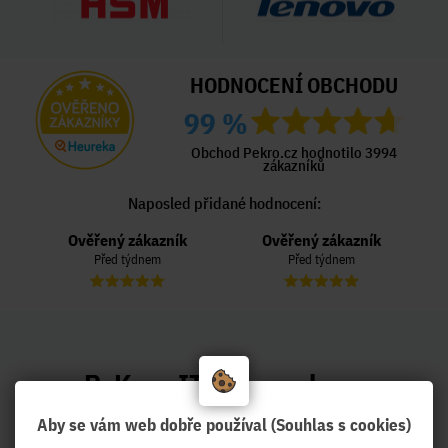
HODNOCENÍ OBCHODU
99 %
Obchod Pekro.cz hodnotilo 3994
zákazníků
Naposled přidané hodnocení:
Ověřený zákazník
Ověřený zákazník
Před týdnem
Před týdnem
PeKro - IT eshop, ale se
službami !
Aby se vám web dobře používal (Souhlas s cookies)