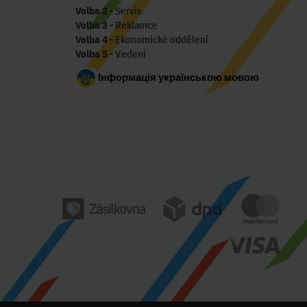
Volba 2
- Servis
Volba 3
- Reklamce
Volba 4
- Ekonomické oddělení
Volba 5
- Vedení
Інформація українською мовою