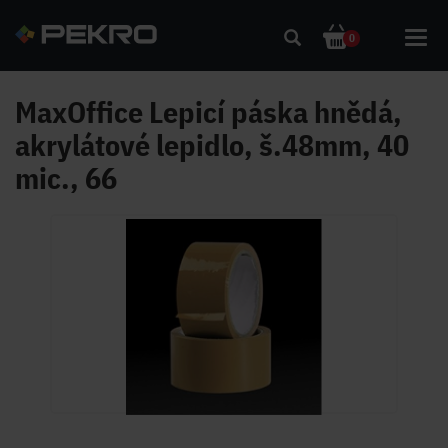
Toggl
0
navig
MaxOffice Lepicí páska hnědá,
akrylátové lepidlo, š.48mm, 40
mic., 66