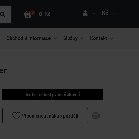
Kč
0
0
Kč
Obchodní informace
Služby
Kontakt
er
Tento produkt již není aktivní
Připomenout nákup později