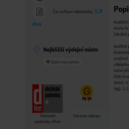
Popi
1,8
Čas vyřízení objednávky:
Kvalitní
dne
místa ře
Ideální 
kvalitní
Nejbližší výdejní místo
[maximál
značení 
Zjistit moji polohu
základn
ruční př
DIN form
(mm): 31
(kg): 1,2
Obchodní
Garance nákupu
podmínky dTest