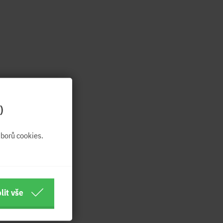
)
borů cookies.
lit vše