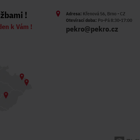
užbami !
Adresa:
Křenová 56, Brno - CZ
Otevírací doba:
Po-Pá 8:30-17:00
den k Vám !
pekro@pekro.cz