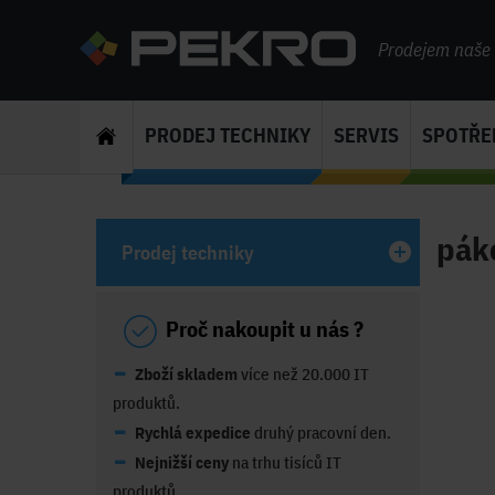
Prodejem naše s
PRODEJ TECHNIKY
SERVIS
SPOTŘE
pák
Prodej techniky
Proč nakoupit u nás ?
Zboží skladem
více než 20.000 IT
produktů.
Rychlá expedice
druhý pracovní den.
Nejnižší ceny
na trhu tisíců IT
produktů.