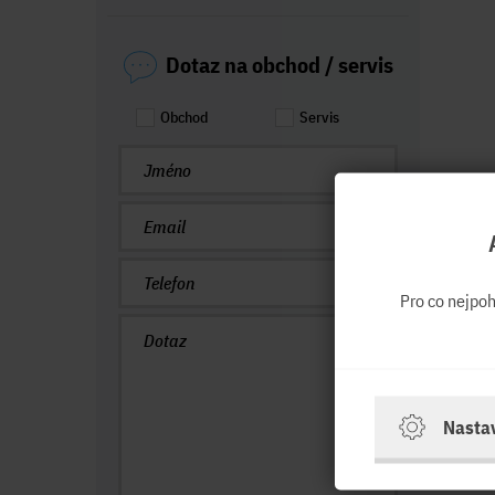
Dotaz na obchod / servis
Obchod
Servis
Pro co nejpo
Nasta