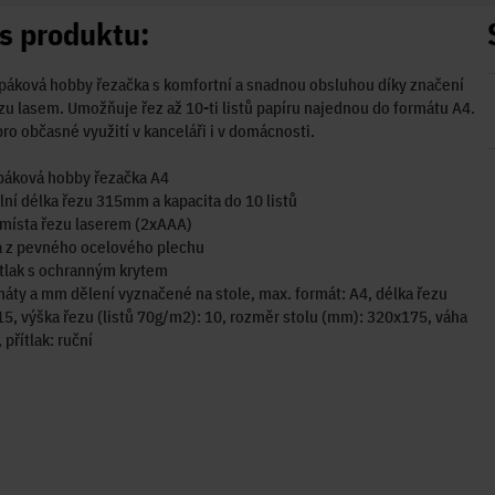
s produktu:
 páková hobby řezačka s komfortní a snadnou obsluhou díky značení
zu lasem. Umožňuje řez až 10-ti listů papíru najednou do formátu A4.
pro občasné využití v kanceláři i v domácnosti.
 páková hobby řezačka A4
ní délka řezu 315mm a kapacita do 10 listů
místa řezu laserem (2xAAA)
a z pevného ocelového plechu
ítlak s ochranným krytem
áty a mm dělení vyznačené na stole, max. formát: A4, délka řezu
5, výška řezu (listů 70g/m2): 10, rozměr stolu (mm): 320x175, váha
, přítlak: ruční