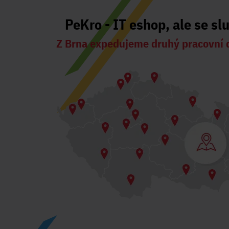
PeKro - IT eshop, ale se sl
Z Brna expedujeme druhý pracovní 