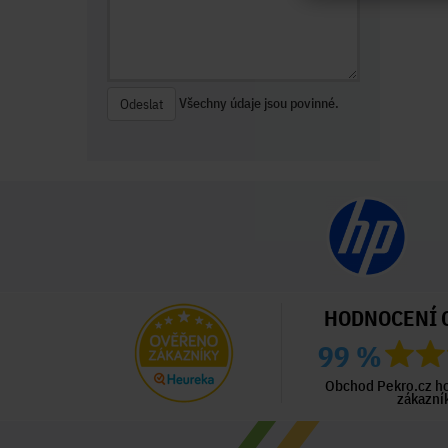
Všechny údaje jsou povinné.
Odeslat
HODNOCENÍ 
99 %
ný zákazník
Ověřený zákazník
Ověřený zákazník
ed 5 dny
Před 5 dny
Před 6 dny
Obchod Pekro.cz h
zákazní