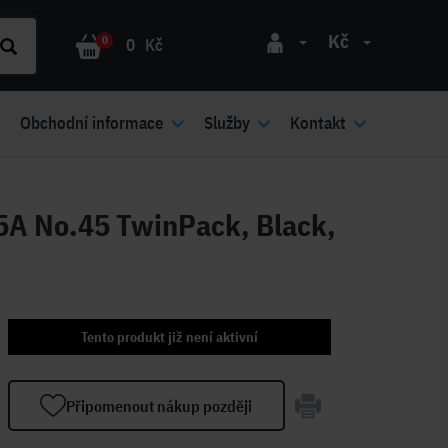
Kč
0
0
Kč
Obchodní informace
Služby
Kontakt
5A No.45 TwinPack, Black,
Tento produkt již není aktivní
Připomenout nákup později