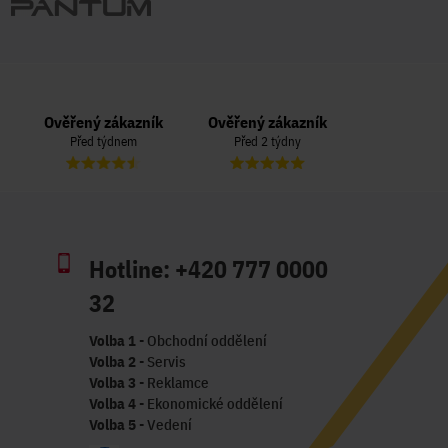
k
Ověřený zákazník
Ověřený zákazník
Ověřený z
Před 2 týdny
Před 3 týdny
Před 3 
Hotline:
+420 777 0000
32
Volba 1
- Obchodní oddělení
Volba 2
- Servis
Volba 3
- Reklamce
Volba 4
- Ekonomické oddělení
Volba 5
- Vedení