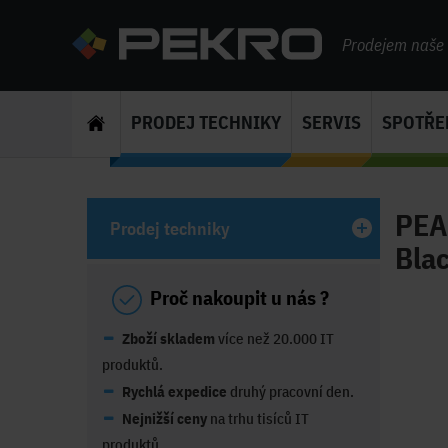
Prodejem naše s
PRODEJ TECHNIKY
SERVIS
SPOTŘE
PEA
Prodej techniky
Blac
Proč nakoupit u nás ?
Zboží skladem
více než 20.000 IT
produktů.
Rychlá expedice
druhý pracovní den.
Nejnižší ceny
na trhu tisíců IT
produktů.