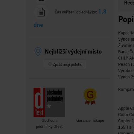
Rec
1,8
Čas vyřízení objednávky:
Popi
dne
Kapacita
Výnos pr
Životno
Nejbližší výdejní místo
Barva Če
CHIP A
Peach I
Zjistit moji polohu
Výrobce
Výnos 2
Kompatib
Apple C
Color Co
Obchodní
Garance nákupu
Copier 1
podmínky dTest
155|HP 
Copier 1