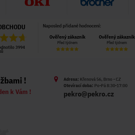
OBCHODU
Naposled přidané hodnocení:
Ověřený zákazník
Ověřený zákazník
Ověřený zákazní
Před týdnem
Před týdnem
Před týdnem
odnotilo 3994
ků
užbami !
Adresa:
Křenová 56, Brno - CZ
Otevírací doba:
Po-Pá 8:30-17:00
den k Vám !
pekro@pekro.cz