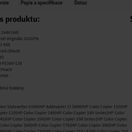
enze
Popis a specifikace
Dotaz
s produktu:
 2x44 (ml)
oti originálu 2x102%
st 950
rná (black)
NO
D PI300-130
 Peach
x950
ilní tiskárny
olor Stylewriter 6500|HP Addmaster IJ 1000|HP Color Copier 110|HP
pier 120|HP Color Copier 140|HP Color Copier 140 Series|HP Color
45|HP Color Copier 150|HP Color Copier 150 Series|HP Color Copier
Color Copier 160|HP Color Copier 170|HP Color Copier 180|HP Color
90|HP Color Copier 210|HP Color Copier 210 LX|HP Color Copier 210