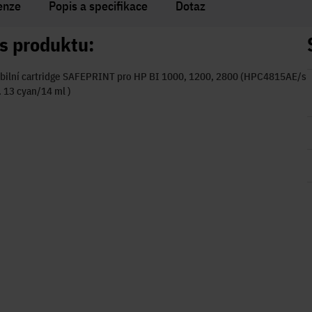
enze
Popis a specifikace
Dotaz
s produktu:
bilní cartridge SAFEPRINT pro HP BI 1000, 1200, 2800 (HPC4815AE/s
 13 cyan/14 ml )