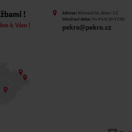
užbami !
Adresa:
Křenová 56, Brno - CZ
Otevírací doba:
Po-Pá 8:30-17:00
den k Vám !
pekro@pekro.cz