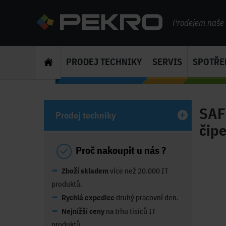
Prodejem naše s
PRODEJ TECHNIKY
SERVIS
SPOTŘE
SAF
Prodej techniky
čipe
Proč nakoupit u nás ?
Zboží skladem
více než 20.000 IT
produktů.
Rychlá expedice
druhý pracovní den.
Nejnižší ceny
na trhu tisíců IT
produktů.