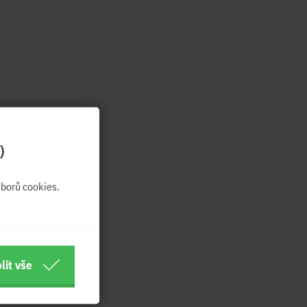
)
borů cookies.
lit vše