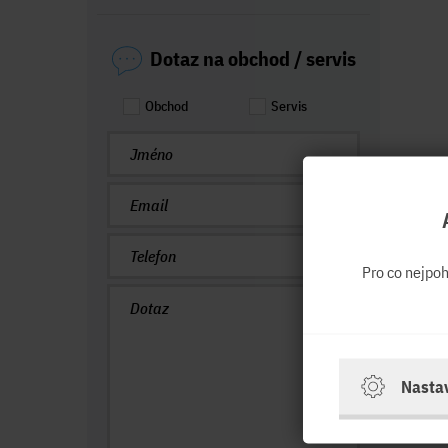
Dotaz na obchod / servis
Obchod
Servis
Pro co nejpo
Nasta