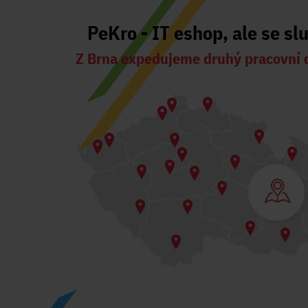
PeKro - IT eshop, ale se sl
Z Brna expedujeme druhý pracovní 