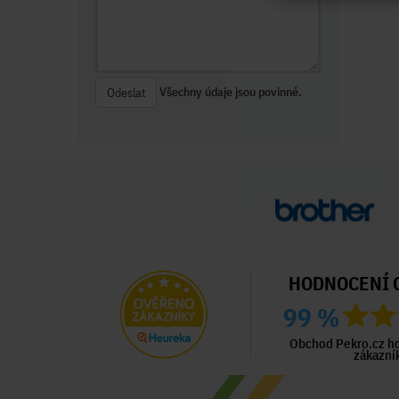
Všechny údaje jsou povinné.
Odeslat
HODNOCENÍ 
99 %
ný zákazník
Ověřený zákazník
Ověřený zákazník
ed 2 dny
Před 2 dny
Před 6 dny
Obchod Pekro.cz h
zákazní