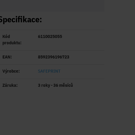
Specifikace:
Kód
6110025055
produktu:
EAN:
8592396196723
Výrobce:
SAFEPRINT
Záruka:
3 roky - 36 měsíců