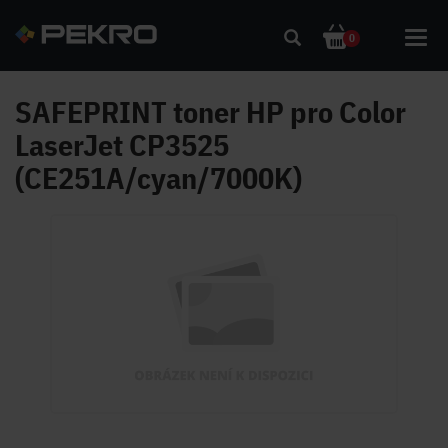
Toggl
0
navig
SAFEPRINT toner HP pro Color
LaserJet CP3525
(CE251A/cyan/7000K)