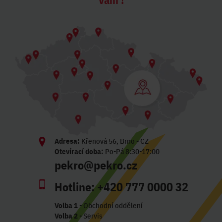
Adresa:
Křenová 56, Brno - CZ
Otevírací doba:
Po-Pá 8:30-17:00
pekro@pekro.cz
Hotline:
+420 777 0000 32
Volba 1
- Obchodní oddělení
Volba 2
- Servis