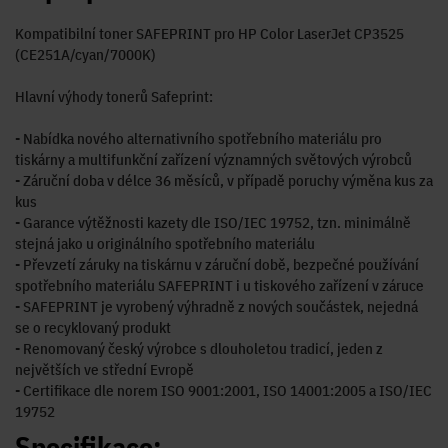
Kompatibilní toner SAFEPRINT pro HP Color LaserJet CP3525
(CE251A/cyan/7000K)
Hlavní výhody tonerů Safeprint:
- Nabídka nového alternativního spotřebního materiálu pro
tiskárny a multifunkční zařízení významných světových výrobců
- Záruční doba v délce 36 měsíců, v případě poruchy výměna kus za
kus
- Garance výtěžnosti kazety dle ISO/IEC 19752, tzn. minimálně
stejná jako u originálního spotřebního materiálu
- Převzetí záruky na tiskárnu v záruční době, bezpečné používání
spotřebního materiálu SAFEPRINT i u tiskového zařízení v záruce
- SAFEPRINT je vyrobený výhradně z nových součástek, nejedná
se o recyklovaný produkt
- Renomovaný český výrobce s dlouholetou tradicí, jeden z
největších ve střední Evropě
- Certifikace dle norem ISO 9001:2001, ISO 14001:2005 a ISO/IEC
19752
Specifikace: