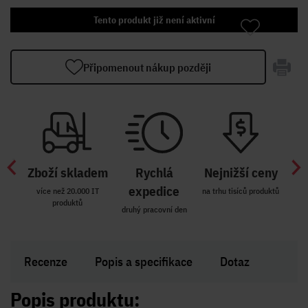
Tento produkt již není aktivní
Připomenout nákup později
Zboží skladem
Rychlá
Nejnižší ceny
Z
míst
expedice
více než 20.000 IT
na trhu tisíců produktů
produktů
R i SK
druhý pracovní den
Zakl
Recenze
Popis a specifikace
Dotaz
Popis produktu: