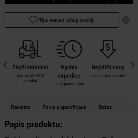
Připomenout nákup později
Zboží skladem
Rychlá
Nejnižší ceny
Z
míst
expedice
více než 20.000 IT
na trhu tisíců produktů
produktů
R i SK
druhý pracovní den
Zakl
Recenze
Popis a specifikace
Dotaz
Popis produktu: