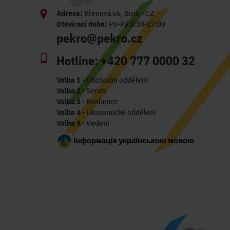
Adresa:
Křenová 56, Brno - CZ
Otevírací doba:
Po-Pá 8:30-17:00
pekro@pekro.cz
Hotline:
+420 777 0000 32
Volba 1
- Obchodní oddělení
Volba 2
- Servis
Volba 3
- Reklamce
Volba 4
- Ekonomické oddělení
Volba 5
- Vedení
Інформація українською мовою