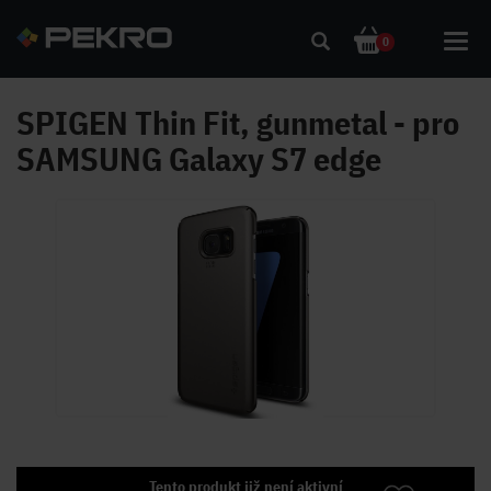
Toggl
0
navig
SPIGEN Thin Fit, gunmetal - pro
SAMSUNG Galaxy S7 edge
Tento produkt již není aktivní