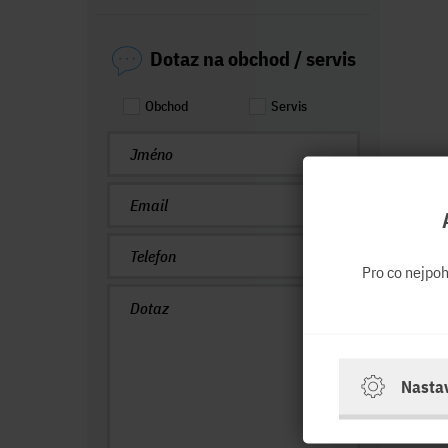
Dotaz na obchod / servis
Obchod
Servis
Pro co nejpo
Nasta