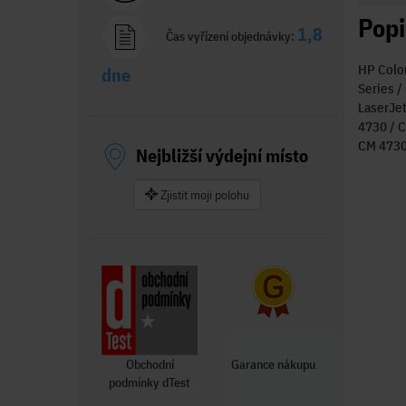
Popi
1,8
Čas vyřízení objednávky:
HP Color
dne
Series /
LaserJet
4730 / C
CM 4730 
Nejbližší výdejní místo
Zjistit moji polohu
Obchodní
Garance nákupu
podmínky dTest