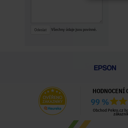
Všechny údaje jsou povinné.
Odeslat
HODNOCENÍ 
99 %
ný zákazník
Ověřený zákazník
Ověřený zákazník
ed 3 dny
Před 4 dny
Před 4 dny
Obchod Pekro.cz h
zákazní