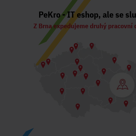
PeKro - IT eshop, ale se sl
Z Brna expedujeme druhý pracovní 