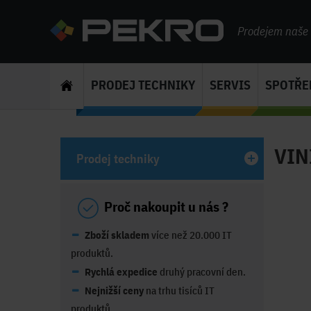
Prodejem naše s
PRODEJ TECHNIKY
SERVIS
SPOTŘE
VINI
Prodej techniky
Proč nakoupit u nás ?
Zboží skladem
více než 20.000 IT
produktů.
Rychlá expedice
druhý pracovní den.
Nejnižší ceny
na trhu tisíců IT
produktů.