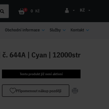
Kč
0
0
Kč
Obchodní informace
Služby
Kontakt
 č. 644A | Cyan | 12000str
Tento produkt již není aktivní
Připomenout nákup později