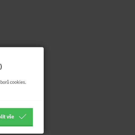
)
borů cookies.
lit vše