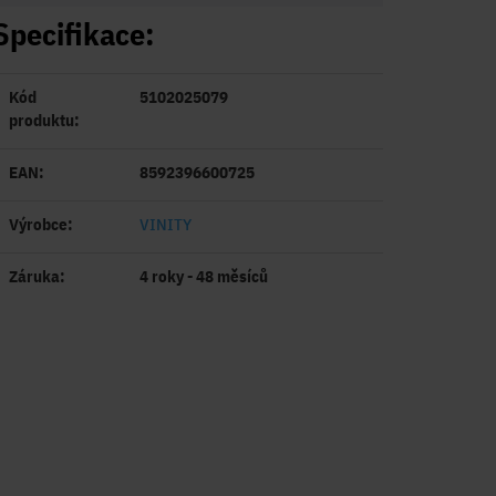
Specifikace:
Kód
5102025079
produktu:
EAN:
8592396600725
Výrobce:
VINITY
Záruka:
4 roky - 48 měsíců