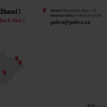
užbami !
Adresa:
Křenová 56, Brno - CZ
Otevírací doba:
Po-Pá 8:30-17:00
den k Vám !
pekro@pekro.cz