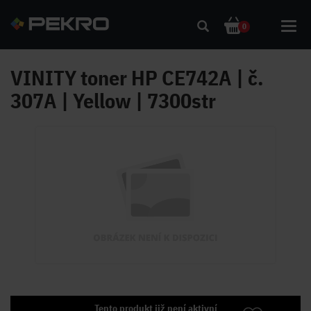
Toggl
0
navig
VINITY toner HP CE742A | č.
307A | Yellow | 7300str
Tento produkt již není aktivní