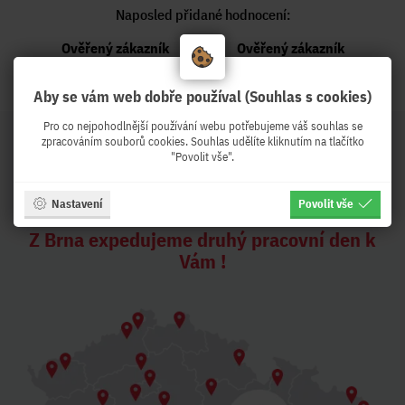
Naposled přidané hodnocení:
Ověřený zákazník
Ověřený zákazník
Před 5 dny
Před týdnem
Aby se vám web dobře používal (Souhlas s cookies)
Pro co nejpohodlnější používání webu potřebujeme váš souhlas se
zpracováním souborů cookies. Souhlas udělíte kliknutím na tlačítko
"Povolit vše".
PeKro - IT eshop, ale se
službami !
Nastavení
Povolit vše
Z Brna expedujeme druhý pracovní den k
Vám !