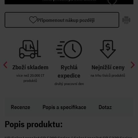
Připomenout nákup později
Zboží skladem
Rychlá
Nejnižší ceny
Z
míst
expedice
více než 20.000 IT
na trhu tisíců produktů
produktů
R i SK
druhý pracovní den
Zakl
Recenze
Popis a specifikace
Dotaz
Popis produktu: