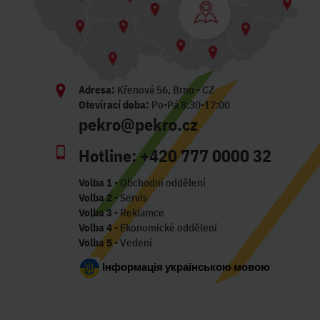
Adresa:
Křenová 56, Brno - CZ
Otevírací doba:
Po-Pá 8:30-17:00
pekro@pekro.cz
Hotline:
+420 777 0000 32
Volba 1
- Obchodní oddělení
Volba 2
- Servis
Volba 3
- Reklamce
Volba 4
- Ekonomické oddělení
Volba 5
- Vedení
Інформація українською мовою