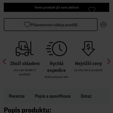
Tento produkt již není aktivní
Připomenout nákup později
Zboží skladem
Rychlá
Nejnižší ceny
Z
míst
expedice
více než 20.000 IT
na trhu tisíců produktů
produktů
R i SK
druhý pracovní den
Zakl
Recenze
Popis a specifikace
Dotaz
Popis produktu: