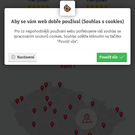
Před týdnem
Před týdnem
Aby se vám web dobře používal (Souhlas s cookies)
Pro co nejpohodlnější používání webu potřebujeme váš souhlas se
PeKro - IT eshop, ale se
zpracováním souborů cookies. Souhlas udělíte kliknutím na tlačítko
"Povolit vše".
službami !
Z Brna expedujeme druhý pracovní den k
Nastavení
Povolit vše
Vám !