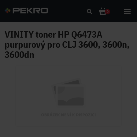
Toggl
0
navig
VINITY toner HP Q6473A
purpurový pro CLJ 3600, 3600n,
3600dn