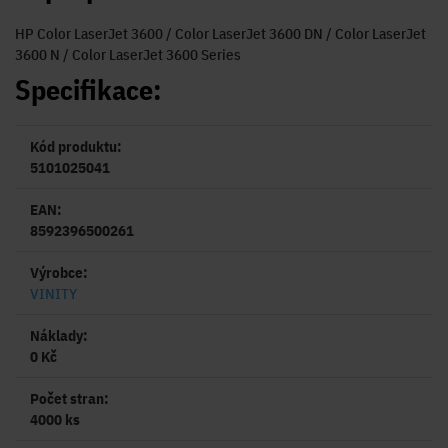
HP Color LaserJet 3600 / Color LaserJet 3600 DN / Color LaserJet
3600 N / Color LaserJet 3600 Series
Specifikace:
Kód produktu:
5101025041
EAN:
8592396500261
Výrobce:
VINITY
Náklady:
0 Kč
Počet stran:
4000 ks