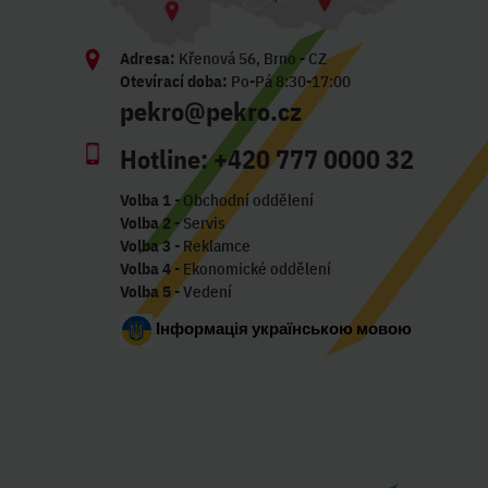
Adresa:
Křenová 56, Brno - CZ
Otevírací doba:
Po-Pá 8:30-17:00
pekro@pekro.cz
Hotline:
+420 777 0000 32
Volba 1
- Obchodní oddělení
Volba 2
- Servis
Volba 3
- Reklamce
Volba 4
- Ekonomické oddělení
Volba 5
- Vedení
Інформація українською мовою