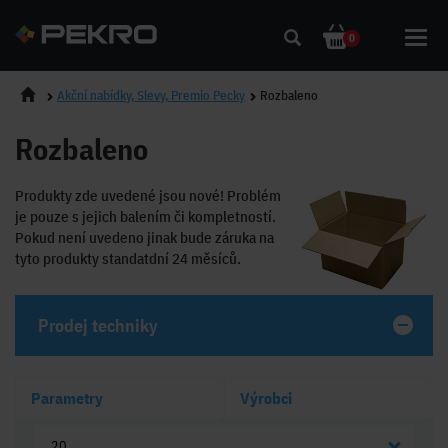
Toggl
0
navig
Akční nabídky, Slevy, Premio Pecky
Rozbaleno
Rozbaleno
Produkty zde uvedené jsou nové! Problém
je pouze s jejich balením či kompletností.
Pokud není uvedeno jinak bude záruka na
tyto produkty standatdní 24 měsíců.
Prodej techniky
Parametry
Výrobci
20