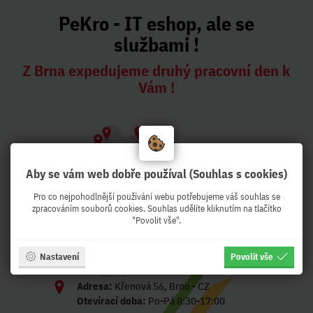
PeKro - IT eshop, ale se
službami !
Z Brna expedujeme druhý pracovní den k
Vám !
Aby se vám web dobře používal (Souhlas s cookies)
Pro co nejpohodlnější používání webu potřebujeme váš souhlas se
zpracováním souborů cookies. Souhlas udělíte kliknutím na tlačítko
"Povolit vše".
Nastavení
Povolit vše
Adresa:
Křenová 56, Brno - CZ
Otevírací doba:
Po-Pá 8:30-17:00