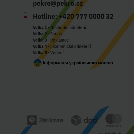
pekro@pekro.cz
Hotline:
+420 777 0000 32
Volba 1
- Obchodní oddělení
Volba 2
- Servis
Volba 3
- Reklamce
Volba 4
- Ekonomické oddělení
Volba 5
- Vedení
Інформація українською мовою