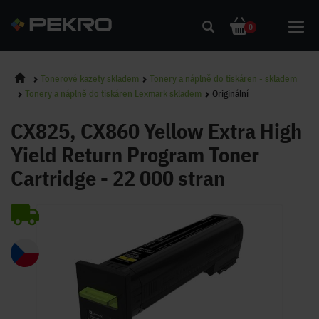
Toggl
0
navig
Tonerové kazety skladem
Tonery a náplně do tiskáren - skladem
Tonery a náplně do tiskáren Lexmark skladem
Originální
CX825, CX860 Yellow Extra High
Yield Return Program Toner
Cartridge - 22 000 stran