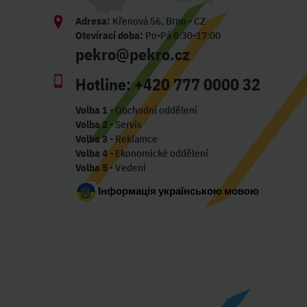
Adresa:
Křenová 56, Brno - CZ
Otevírací doba:
Po-Pá 8:30-17:00
pekro@pekro.cz
Hotline:
+420 777 0000 32
Volba 1
- Obchodní oddělení
Volba 2
- Servis
Volba 3
- Reklamce
Volba 4
- Ekonomické oddělení
Volba 5
- Vedení
Інформація українською мовою