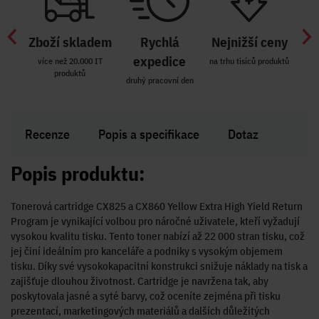
Zboží skladem
Rychlá
Nejnižší ceny
Z
míst
expedice
více než 20.000 IT
na trhu tisíců produktů
produktů
R i SK
druhý pracovní den
Zakl
Recenze
Popis a specifikace
Dotaz
Popis produktu:
Tonerová cartridge CX825 a CX860 Yellow Extra High Yield Return
Program je vynikající volbou pro náročné uživatele, kteří vyžadují
vysokou kvalitu tisku. Tento toner nabízí až 22 000 stran tisku, což
jej činí ideálním pro kanceláře a podniky s vysokým objemem
tisku. Díky své vysokokapacitní konstrukci snižuje náklady na tisk a
zajišťuje dlouhou životnost. Cartridge je navržena tak, aby
poskytovala jasné a syté barvy, což oceníte zejména při tisku
prezentací, marketingových materiálů a dalších důležitých