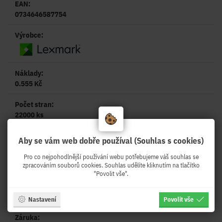
EAN:
0734646587754
Výrobce:
Náklady:
0.555 Kč
Počet stran:
22000 ks
Partnerství:
Aby se vám web dobře používal (Souhlas s cookies)
Pro co nejpohodlnější používání webu potřebujeme váš souhlas se
zpracováním souborů cookies. Souhlas udělíte kliknutím na tlačítko
"Povolit vše".
Nastavení
Povolit vše
Záruka: