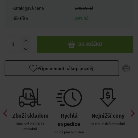
Katalogová cena
24519 Kč
Ušetříte
697 Kč
DO KOŠÍKU
Připomenout nákup později
Zboží skladem
Rychlá
Nejnižší ceny
Z
míst
expedice
více než 20.000 IT
na trhu tisíců produktů
produktů
R i SK
druhý pracovní den
Zakl