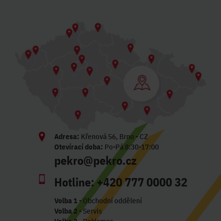
Adresa:
Křenová 56, Brno - CZ
Otevírací doba:
Po-Pá 8:30-17:00
pekro@pekro.cz
Hotline:
+420 777 0000 32
Volba 1
- Obchodní oddělení
Volba 2
- Servis