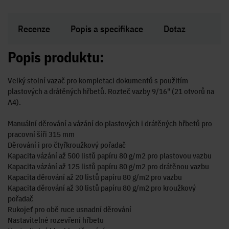
Recenze
Popis a specifikace
Dotaz
Popis produktu:
Velký stolní vazač pro kompletaci dokumentů s použitím
plastových a drátěných hřbetů. Rozteč vazby 9/16" (21 otvorů na
A4).
Manuální děrování a vázání do plastových i drátěných hřbetů pro
pracovní šíři 315 mm
Děrování i pro čtyřkroužkový pořadač
Kapacita vázání až 500 listů papíru 80 g/m2 pro plastovou vazbu
Kapacita vázání až 125 listů papíru 80 g/m2 pro drátěnou vazbu
Kapacita děrování až 20 listů papíru 80 g/m2 pro vazbu
Kapacita děrování až 30 listů papíru 80 g/m2 pro kroužkový
pořadač
Rukojeť pro obě ruce usnadní děrování
Nastavitelné rozevření hřbetu