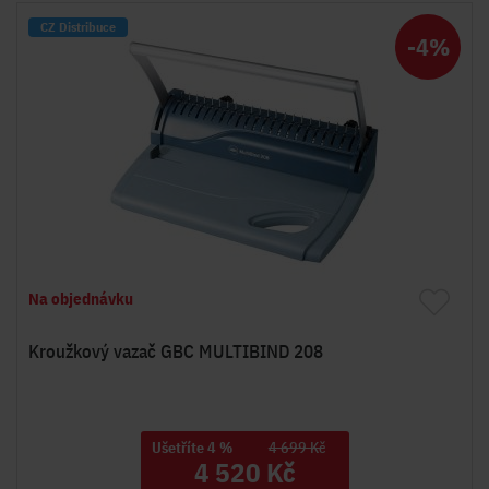
CZ Distribuce
-4%
Na objednávku
Kroužkový vazač GBC MULTIBIND 208
Ušetříte 4 %
4 699 Kč
4 520 Kč