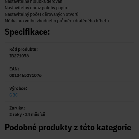
Nastavitelná hloubka děrování
Nastavitelný doraz polohy papíru
Nastavitelný počet děrovaných otvorů
Měrka pro volbu vhodného průměru drátěného hřbetu
Specifikace:
Kód produktu:
IB271076
EAN:
0013465271076
Výrobce:
GBC
Záruka:
2 roky - 24 měsíců
Podobné produkty z této kategorie