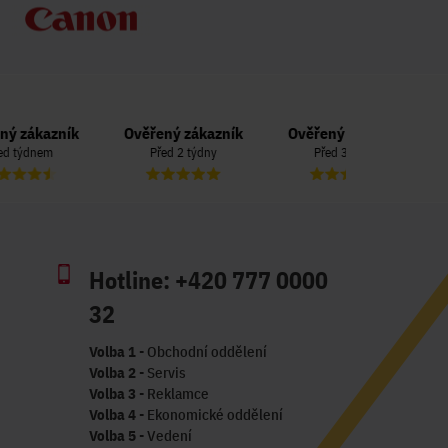
Ověřený zákazník
Ověřený zákazník
Ověřený zá
Před 2 týdny
Před 3 týdny
Před 3 t
Hotline:
+420 777 0000
32
Volba 1
- Obchodní oddělení
Volba 2
- Servis
Volba 3
- Reklamce
Volba 4
- Ekonomické oddělení
Volba 5
- Vedení