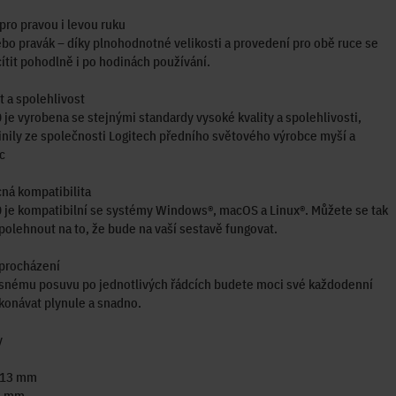
pro pravou i levou ruku
bo pravák – díky plnohodnotné velikosti a provedení pro obě ruce se
ítit pohodlně i po hodinách používání.
 a spolehlivost
je vyrobena se stejnými standardy vysoké kvality a spolehlivosti,
inily ze společnosti Logitech předního světového výrobce myší a
c
ná kompatibilita
je kompatibilní se systémy Windows®, macOS a Linux®. Můžete se tak
spolehnout na to, že bude na vaší sestavě fungovat.
 procházení
esnému posuvu po jednotlivých řádcích budete moci své každodenní
konávat plynule a snadno.
y
113 mm
62 mm