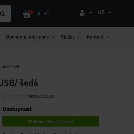
Kč
0
0
Kč
Obchodní informace
Služby
Kontakt
ptické myši
 USB/ šedá
Neohodnoceno
Dostupnost
Skladem |
Víc než 50 kusů