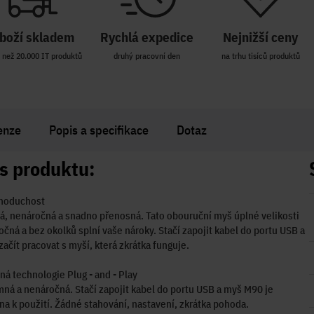
boží skladem
Rychlá expedice
Nejnižší ceny
 než 20.000 IT produktů
druhý pracovní den
na trhu tisíců produktů
enze
Popis a specifikace
Dotaz
s produktu:
dnoduchost
, nenáročná a snadno přenosná. Tato obouruční myš úplné velikosti
očná a bez okolků splní vaše nároky. Stačí zapojit kabel do portu USB a
ačít pracovat s myší, která zkrátka funguje.
á technologie Plug - and - Play
mná a nenáročná. Stačí zapojit kabel do portu USB a myš M90 je
na k použití. Žádné stahování, nastavení, zkrátka pohoda.