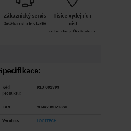
Zákaznický servis
Tisíce výdejních
míst
Zakládáme si na jeho kvalitě
osobní odběr po ČR i SK zdarma
Specifikace:
Kód
910-001793
produktu:
EAN:
5099206021860
Výrobce:
LOGITECH