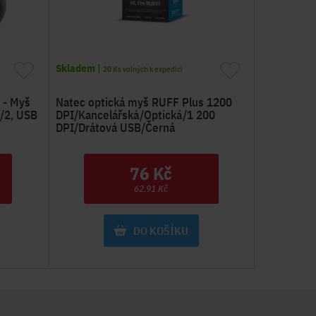
Skladem
|
20
Ks volných k expedici
 - Myš
Natec optická myš RUFF Plus 1200
S/2, USB
DPI/Kancelářská/Optická/1 200
DPI/Drátová USB/Černá
76 Kč
62.91 Kč
DO KOŠÍKU