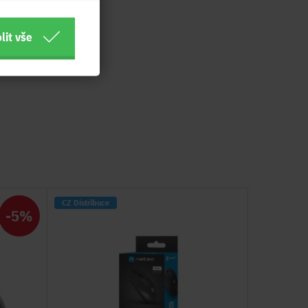
lit vše
CZ Distribuce
-5%