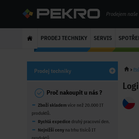
Prodejem naše s
PRODEJ TECHNIKY
SERVIS
SPOTŘE
Poč
Prodej techniky
Logi
Proč nakoupit u nás ?
Zboží skladem
více než 20.000 IT
produktů.
Rychlá expedice
druhý pracovní den.
Nejnižší ceny
na trhu tisíců IT
produktů.