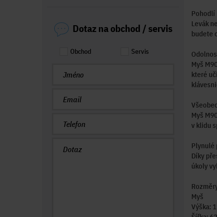
Pohodlí 
Levák ne
Dotaz na obchod / servis
budete c
Obchod
Servis
Odolnost
Myš M90 
které uč
klávesni
Všeobec
Myš M90 
v klidu 
Plynulé
Díky př
úkoly vy
Rozměr
Myš
Výška: 
Šířka: 