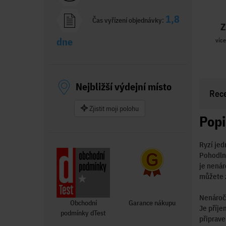
1,8
Čas vyřízení objednávky:
Z
dne
více
Nejbližší výdejní místo
Rec
Zjistit moji polohu
Popi
Ryzí je
Pohodlná
je nenár
můžete z
Nenáročn
Obchodní
Garance nákupu
Je příje
podmínky dTest
připrave