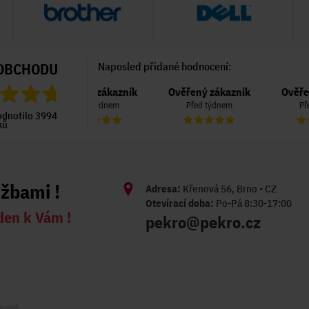
OBCHODU
Naposled přidané hodnocení:
Ověřený zákazník
Ověřený zákazník
Ověřený zákazník
Před týdnem
Před týdnem
Před týdnem
odnotilo 3994
ků
užbami !
Adresa:
Křenová 56, Brno - CZ
Otevírací doba:
Po-Pá 8:30-17:00
den k Vám !
pekro@pekro.cz