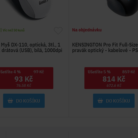
|
Na objednávku
Víc než 50 kusů
yš DX-110, optická, 3tl., 1
KENSINGTON Pro Fit Full-Size
 drátová (USB), bílá, 1000dpi
pravák optický - kabelové - P
šetříte 4 %
97 Kč
Ušetříte 5 %
857 Kč
93 Kč
814 Kč
76.58 Kč
672.6 Kč
DO KOŠÍKU
DO KOŠÍKU