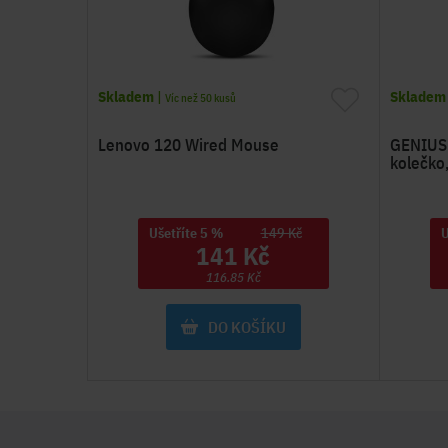
Skladem
|
Skladem
Víc než 50 kusů
Lenovo 120 Wired Mouse
GENIUS M
kolečko,
Ušetříte 5 %
149 Kč
U
141 Kč
116.85 Kč
DO KOŠÍKU