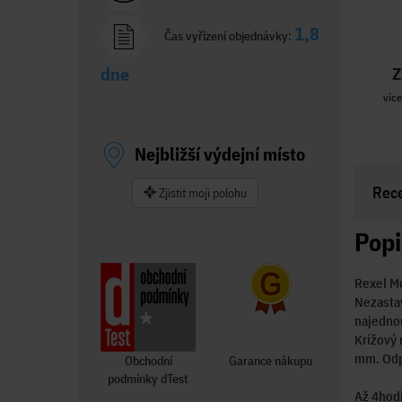
1,8
Čas vyřízení objednávky:
dne
Z
více
Nejbližší výdejní místo
Rec
Zjistit moji polohu
Popi
Rexel 
Nezastav
najednou
Krížový 
mm. Odpa
Obchodní
Garance nákupu
podmínky dTest
Až 4hodi