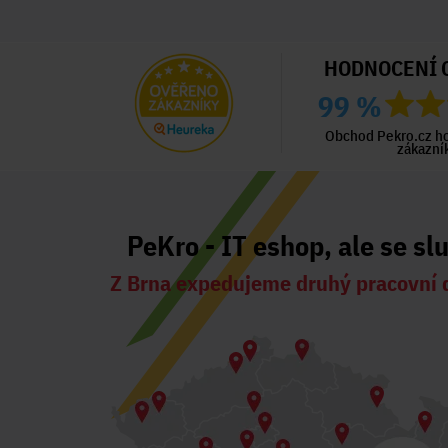
HODNOCENÍ 
99 %
ný zákazník
Ověřený zákazník
Ověřený zákazník
ed 2 dny
Před 3 dny
Před 3 dny
Obchod Pekro.cz h
zákazní
PeKro - IT eshop, ale se sl
Z Brna expedujeme druhý pracovní 