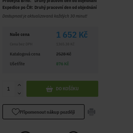
Prodejna Brno:
Druhý pracovní den od objednání
Expedice po ČR:
Druhý pracovní den od objednání
Dostupnost je aktualizovaná každých 30 minut!
1 652 Kč
Naše cena
Cena bez DPH
1365.38 Kč
Katalogová cena
2528 Kč
Ušetříte
876 Kč
DO KOŠÍKU
Připomenout nákup později