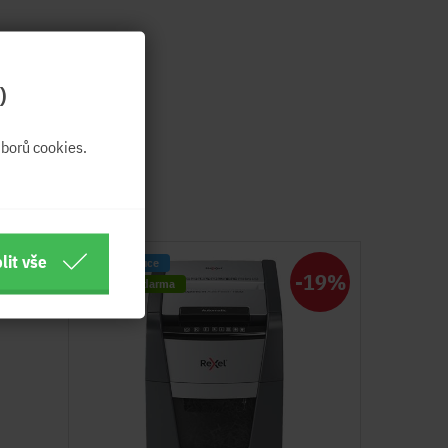
)
borů cookies.
lit vše
CZ Distribuce
-16%
-19%
Doprava zdarma