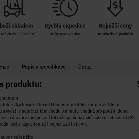
boží skladem
Rychlá expedice
Nejnižší ceny
 než 20.000 IT produktů
druhý pracovní den
na trhu tisíců produktů
enze
Popis a specifikace
Dotaz
s produktu:
Momentum
itelná skartovacka! Rexel Momentum X406 skartuje až 6 listu
 a vydrží v nepretržitém chodu 3 minuty, vhodná pro použití doma.
rez na úrovni zabezpecení P4 reže papír na malé cásti o velikosti 4x28
dní koš s kapacitou 15 l pojme 125 listu A4.
nové nepřetržité