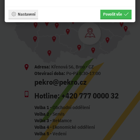
Nastavení
Povolit vše
Adresa:
Křenová 56, Brno - CZ
Otevírací doba:
Po-Pá 8:30-17:00
pekro@pekro.cz
Hotline:
+420 777 0000 32
Volba 1
- Obchodní oddělení
Volba 2
- Servis
Volba 3
- Reklamce
Volba 4
- Ekonomické oddělení
Volba 5
- Vedení