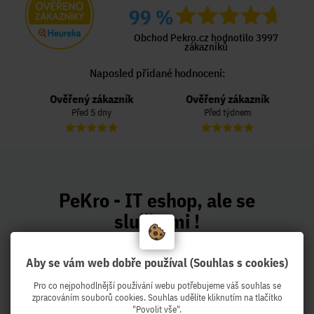
99 %
Obchod Pekro.cz hodnotilo 3997
zákazníků
Naposled přidané hodnocení:
Ověřený zákazník
Ověřený zákazník
Před 5 dny
Před týdnem
PeKro - IT eshop, ale se
službami !
Z Brna expedujeme druhý pracovní den k
Vám !
Aby se vám web dobře používal (Souhlas s cookies)
Pro co nejpohodlnější používání webu potřebujeme váš souhlas se
zpracováním souborů cookies. Souhlas udělíte kliknutím na tlačítko
"Povolit vše".