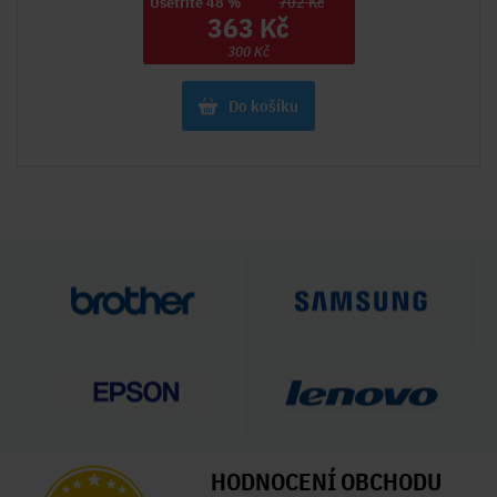
Ušetříte 48 %
702 Kč
363 Kč
300 Kč
Do košíku
HODNOCENÍ OBCHODU