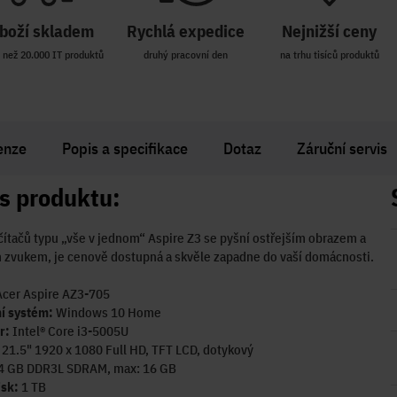
boží skladem
Rychlá expedice
Nejnižší ceny
 než 20.000 IT produktů
druhý pracovní den
na trhu tisíců produktů
enze
Popis a specifikace
Dotaz
Záruční servis
s produktu:
ítačů typu „vše v jednom“ Aspire Z3 se pyšní ostřejším obrazem a
 zvukem, je cenově dostupná a skvěle zapadne do vaší domácnosti.
Acer Aspire AZ3-705
í systém:
Windows 10 Home
r:
Intel® Core i3-5005U
:
21.5" 1920 x 1080 Full HD, TFT LCD, dotykový
4 GB DDR3L SDRAM, max: 16 GB
isk:
1 TB