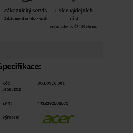
Zákaznický servis
Tisíce výdejních
míst
Zakládáme si na jeho kvalitě
osobní odběr po ČR i SK zdarma
Specifikace:
Kód
DQ.B3SEC.001
produktu:
EAN:
4713392500671
Výrobce: