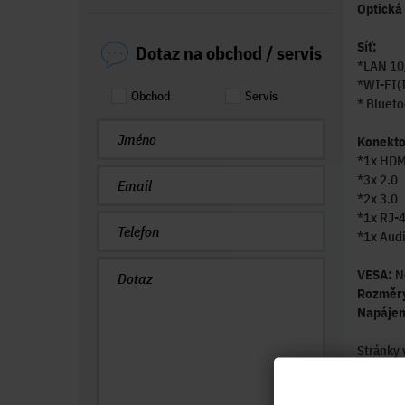
Optická
Síť:
Dotaz na obchod / servis
*LAN 10
*WI-FI(
Obchod
Servis
* Blueto
Konekto
*1x HDM
*3x 2.0
*2x 3.0
*1x RJ-
*1x Audi
VESA:
N
Rozměr
Napájen
Stránky 
http://