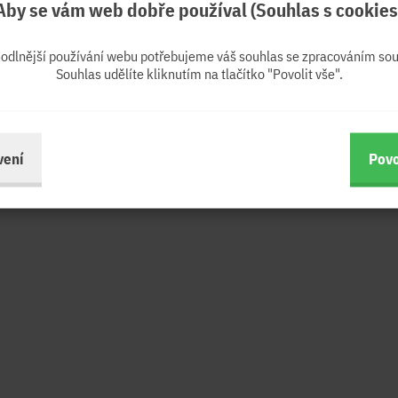
Aby se vám web dobře používal (Souhlas s cookies
hodlnější používání webu potřebujeme váš souhlas se zpracováním sou
Souhlas udělíte kliknutím na tlačítko "Povolit vše".
vení
Povo