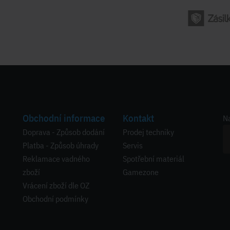
Obchodní informace
Kontakt
Na
Doprava - Způsob dodání
Prodej techniky
Platba - Způsob úhrady
Servis
Reklamace vadného
Spotřební materiál
zboží
Gamezone
Vrácení zboží dle OZ
Obchodní podmínky