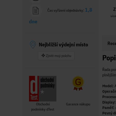
Z
1,8
Čas vyřízení objednávky:
více
dne
Rec
Nejbližší výdejní místo
Popi
Zjistit moji polohu
Řada poč
plnějším
Model:
Operačn
Proceso
Display
Obchodní
Garance nákupu
Paměť:
podmínky dTest
Pevný d