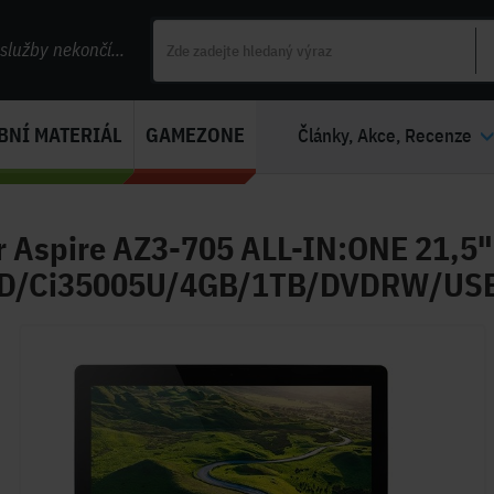
lužby nekončí...
BNÍ MATERIÁL
GAMEZONE
Články, Akce, Recenze
r Aspire AZ3-705 ALL-IN:ONE 21,5
D/Ci35005U/4GB/1TB/DVDRW/US