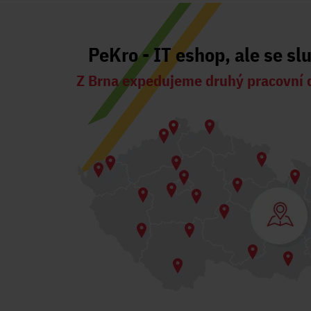
PeKro - IT eshop, ale se sl
Z Brna expedujeme druhý pracovní 