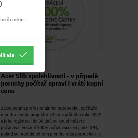
)
borů cookies.
lit vše
01.09.2022
Acer Slib spolehlivosti - v případě
poruchy počítač opraví i vrátí kupní
cenu
Zakoupením profesionálního notebooku, počítače,
monitoru nebo projektoru Acer v průběhu roku 2022
a jeho registrací do 30 dnů od koupi můžete
požadovat vrácení 100% pořizovací ceny bez DPH,
pokud se produkt během prvního roku porouchá a je