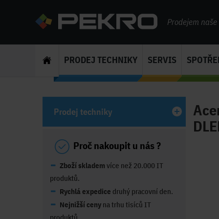
Prodejem naše s
PRODEJ TECHNIKY
SERVIS
SPOTŘE
Ace
Prodej techniky
DLE
Proč nakoupit u nás ?
Zboží skladem
více než 20.000 IT
produktů.
Rychlá expedice
druhý pracovní den.
Nejnižší ceny
na trhu tisíců IT
produktů.