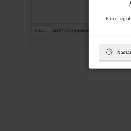
Pro co nejpo
Všechny údaje jsou povinné.
Odeslat
Nasta