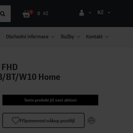
Kč
0
0
Kč
Obchodní informace
Služby
Kontakt
" FHD
B/BT/W10 Home
Tento produkt již není aktivní
Připomenout nákup později