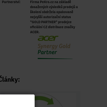
Partnerství:
Firma PeKro.cz na základě
dosažených výsledků prodejů a
školení obdržela opakovaně
nejvyšší autorizační status
"GOLD PARTNER" prodejce
oficiální CZ distribuce značky
ACER.
Články: