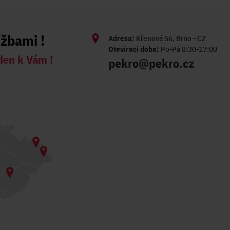
užbami !
Adresa:
Křenová 56, Brno - CZ
Otevírací doba:
Po-Pá 8:30-17:00
den k Vám !
pekro@pekro.cz