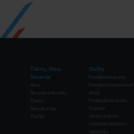
Články, Akce,
Služby
Recenze
Poradenství prodej
Pronájem kopírovacích
Akce
strojů
Recenze a Novinky
Prodloužená záruka
Články
Doprava
Návody a tipy
Opravy a servis
Značky
Instalace zařízení u
zákazníka