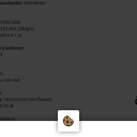
 mechanika:
DVD-Writer
/100/1000
IEEE 802.11b/g/n)
oth 4.0 + LE
ry (celkem):
I
45
o Line Out
e
y:
542x355x35 mm (ŠxVxH)
í:
65 W
výrobce:
www.acer.com/ac/cs/CZ/content/model/DQ.B3SEC.001