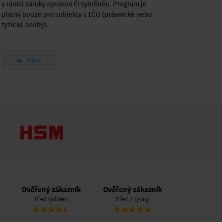
v rámci záruky opraven či vyměněn. Program je
platný pouze pro subjekty s IČO (právnické nebo
fyzické osoby).
Více
Ověřený zákazník
Ověřený zákazník
Ověřený zá
Před týdnem
Před 2 týdny
Před 3 t