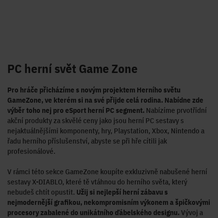
PC herní svět Game Zone
Pro hráče přicházíme s novým projektem Herního světu
GameZone, ve kterém si na své přijde celá rodina. Nabídne zde
výběr toho nej pro eSport herní PC segment.
Nabízíme prvotřídní
akční produkty za skvělé ceny jako jsou herní PC sestavy s
nejaktuálnějšími komponenty, hry, Playstation, Xbox, Nintendo a
řadu herního příslušenství, abyste se při hře cítili jak
profesionálové.
V rámci této sekce GameZone koupíte exkluzivně nabušené herní
sestavy X-DIABLO, které tě vtáhnou do herního světa, který
nebudeš chtít opustit.
Užij si nejlepší herní zábavu s
nejmodernější grafikou, nekompromisním výkonem a špičkovými
procesory zabalené do unikátního ďábelského designu.
Vývoj a