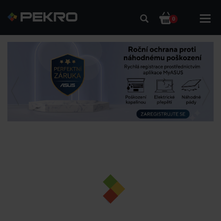
Toggl
0
navig