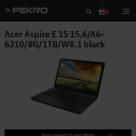
Toggl
0
navig
Acer Aspire E 15 15,6/A6-
6310/8G/1TB/W8.1 black
Tento produkt již není aktivní