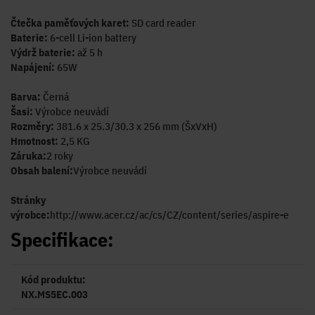
Čtečka paměťových karet:
SD card reader
Baterie:
6-cell Li-ion battery
Výdrž baterie:
až 5 h
Napájení:
65W
Barva:
Černá
Šasi:
Výrobce neuvádí
Rozměry:
381.6 x 25.3/30.3 x 256 mm (ŠxVxH)
Hmotnost:
2,5 KG
Záruka:
2 roky
Obsah balení:
Výrobce neuvádí
Stránky
výrobce:
http://www.acer.cz/ac/cs/CZ/content/series/aspire-e
Specifikace:
Kód produktu:
NX.MS5EC.003