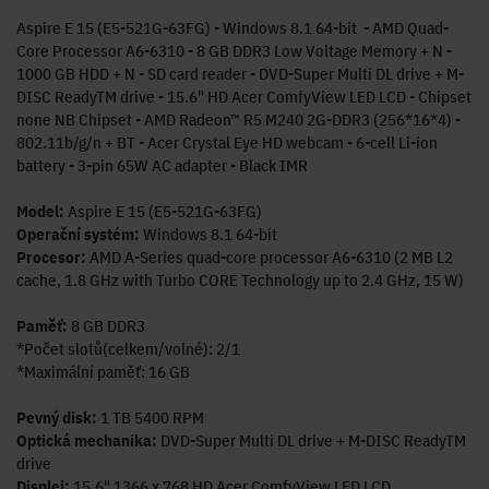
Aspire E 15 (E5-521G-63FG) - Windows 8.1 64-bit - AMD Quad-
Core Processor A6-6310 - 8 GB DDR3 Low Voltage Memory + N -
1000 GB HDD + N - SD card reader - DVD-Super Multi DL drive + M-
DISC ReadyTM drive - 15.6" HD Acer ComfyView LED LCD - Chipset
none NB Chipset - AMD Radeon™ R5 M240 2G-DDR3 (256*16*4) -
802.11b/g/n + BT - Acer Crystal Eye HD webcam - 6-cell Li-ion
battery - 3-pin 65W AC adapter - Black IMR
Model:
Aspire E 15 (E5-521G-63FG)
Operační systém:
Windows 8.1 64-bit
Procesor:
AMD A-Series quad-core processor A6-6310 (2 MB L2
cache, 1.8 GHz with Turbo CORE Technology up to 2.4 GHz, 15 W)
Paměť:
8 GB DDR3
*Počet slotů(celkem/volné): 2/1
*Maximální paměť: 16 GB
Pevný disk:
1 TB 5400 RPM
Optická mechanika:
DVD-Super Multi DL drive + M-DISC ReadyTM
drive
Displej:
15.6" 1366 x 768 HD Acer ComfyView LED LCD