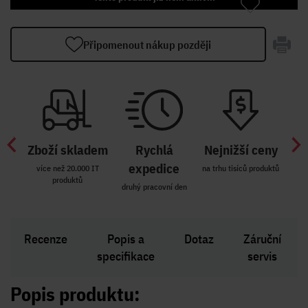
Připomenout nákup později
Zboží skladem
Rychlá
Nejnižší ceny
Z
míst
expedice
více než 20.000 IT
na trhu tisíců produktů
produktů
R i SK
druhý pracovní den
Zakl
Recenze
Popis a
Dotaz
Záruční
specifikace
servis
Popis produktu: