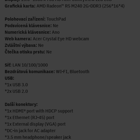
Grafická karta:
AMD Radeon™ R5 M240 2G-DDR3 (256*16*4)
Polohovací zařízení:
TouchPad
Podsvícená klávesnice:
Ne
Numerická klávesnice:
Ano
Web kamera:
Acer Crystal Eye HD webcam
Zvláštní výbava:
Ne
Čtečka otisku prstu:
Ne
Síť:
LAN 10/100/1000
Bezdrátová komunikace:
WI-FI, Bluetooth
USB:
*1x USB 3.0
*2x USB 2.0
Další konektory:
*1x HDMI® port with HDCP support
*1x Ethernet (RJ-45) port
*1x External display (VGA) port
*DC-in jack for AC adapter
*3.5 mm headphone/speaker jack