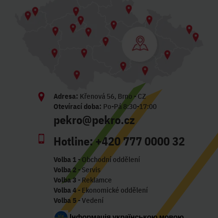
Adresa:
Křenová 56, Brno - CZ
Otevírací doba:
Po-Pá 8:30-17:00
pekro@pekro.cz
Hotline:
+420 777 0000 32
Volba 1
- Obchodní oddělení
Volba 2
- Servis
Volba 3
- Reklamce
Volba 4
- Ekonomické oddělení
Volba 5
- Vedení
Інформація українською мовою