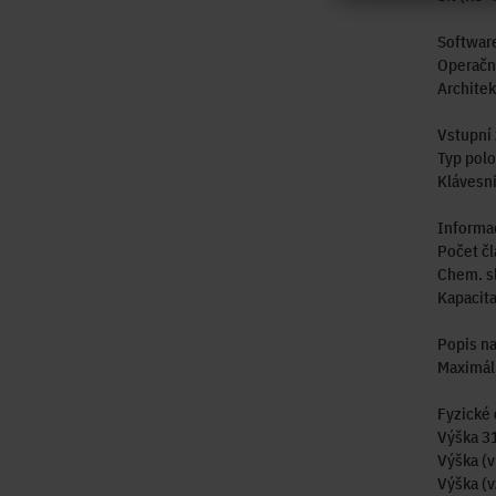
Softwar
Operačn
Architek
Vstupní 
Typ pol
Klávesn
Informac
Počet čl
Chem. sl
Kapacit
Popis na
Maximáln
Fyzické 
Výška 3
Výška (
Výška (