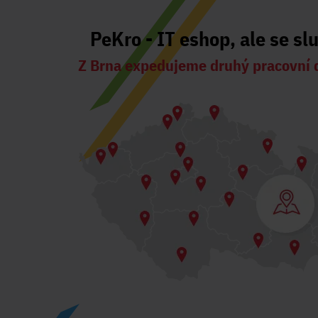
PeKro - IT eshop, ale se sl
Z Brna expedujeme druhý pracovní 