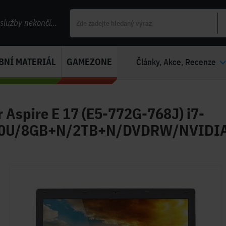
lužby nekončí...
BNÍ MATERIÁL
GAMEZONE
Články, Akce, Recenze
 Aspire E 17 (E5-772G-768J) i7-
0U/8GB+N/2TB+N/DVDRW/NVIDIA 