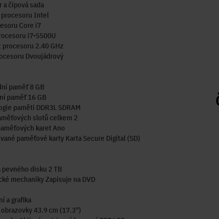
 a čipová sada
procesoru Intel
esoru Core i7
rocesoru i7-5500U
t procesoru 2.40 GHz
rocesoru Dvoujádrový
dní paměť 8 GB
ní paměť 16 GB
ogie paměti DDR3L SDRAM
aměťových slotů celkem 2
paměťových karet Ano
ané paměťové karty Karta Secure Digital (SD)
 pevného disku 2 TB
ické mechaniky Zapisuje na DVD
í a grafika
 obrazovky 43.9 cm (17.3")