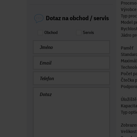
Procesor
Výrobce 
Typ proc
Dotaz na obchod / servis
Model p
Rychlos
Obchod
Servis
Jádro p
Paměť
Standar
Maximál
Technol
Počet p
Čtečka 
Podporov
Úložiště
Kapacita
Typ opt
Zobrazen
Velikost