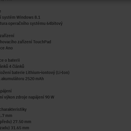
e
í systém Windows 8.1
tura operačního systému 64bitový
zařízení
ohovacího zařízení TouchPad
ice Ano
e o baterii
ánků 4 článků
ožení baterie Lithium-iontový (Li-Ion)
a akumulátoru 2520 mAh
pájení
í výkon zdroje napájení 90 W
charakteristiky
1.7 mm
vpředu) 27.50 mm
vzadu) 31.65 mm