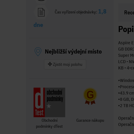
1,8
Rec
Čas vyřízení objednávky:
dne
Popi
Aspire E
GB DDR3 
Nejbližší výdejní místo
Super M
LCD - NV
Zjistit moji polohu
KB - 4-c
•Window
•Proceso
•43.9 cm
•8 GB, 
•2 TB H
Operačn
Obchodní
Garance nákupu
Operačn
podmínky dTest