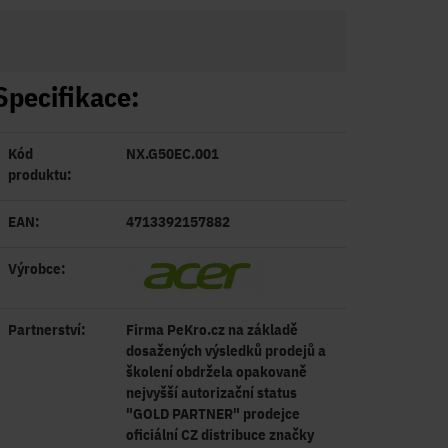
Specifikace:
Kód
NX.G50EC.001
produktu:
EAN:
4713392157882
Výrobce:
Partnerství:
Firma PeKro.cz na základě
dosažených výsledků prodejů a
školení obdržela opakovaně
nejvyšší autorizační status
"GOLD PARTNER" prodejce
oficiální CZ distribuce značky