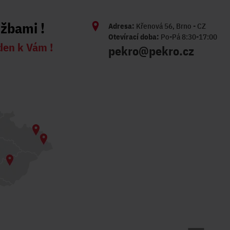
užbami !
Adresa:
Křenová 56, Brno - CZ
Otevírací doba:
Po-Pá 8:30-17:00
den k Vám !
pekro@pekro.cz