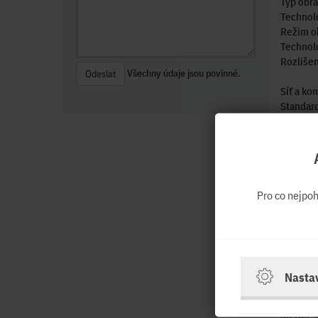
Typ obra
Technol
Režim o
Technol
Rozlišen
Všechny údaje jsou povinné.
Odeslat
Síť a ko
Standard
Technolo
Integrov
Webkam
Mikrofo
Pro co nejpo
Čtečka o
Rozhran
HDMI A
Počet po
Počet po
Nasta
Celkový 
VGA An
Síť (RJ-