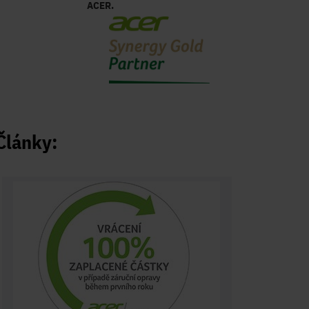
ACER.
Články: