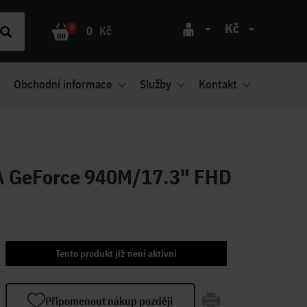
Kč
0
0
Kč
Obchodní informace
Služby
Kontakt
GeForce 940M/17.3" FHD
Tento produkt již není aktivní
Připomenout nákup později