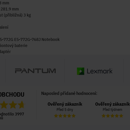
23 mm
 281.9 mm
 (přibližná) 3 kg
alení
E5-772G E5-772G-768J Notebook
iontový baterie
daptér
OBCHODU
Naposled přidané hodnocení:
Ověřený zákazník
Ověřený zákazník
Ověřený zákazník
Před 5 dny
Před 5 dny
Před týdnem
odnotilo 3997
ků