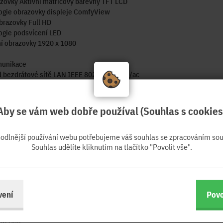
zovky Aktivní matricový barevný TFT LCD
ogie obrazovky displeje ComfyView
brazovky Full HD
ogie podsvícení LED
í obrazovky 1920 x 1080
munikace
 bezdrátové sítě LAN IEEE 802.11a/b/g/n/ac
gie Ethernet Gigabit Ethernet
aná zařízení
Aby se vám web dobře používal (Souhlas s cookies
era Ano
n Ano
hodlnější používání webu potřebujeme váš souhlas se zpracováním sou
tisků prstů Ne
Souhlas udělíte kliknutím na tlačítko "Povolit vše".
í/porty
no
rtů USB 2.0 2
rtů USB 3.0 2
vení
Povo
počet portů USB 4
o
45) Ano