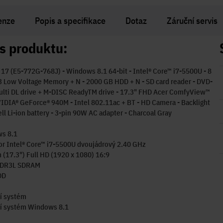
enze
Popis a specifikace
Dotaz
Záruční servis
s produktu:
 17 (E5-772G-768J) - Windows 8.1 64-bit - Intel® Core™ i7-5500U - 8
Low Voltage Memory + N - 2000 GB HDD + N - SD card reader - DVD-
ulti DL drive + M-DISC ReadyTM drive - 17.3" FHD Acer ComfyView™
IDIA® GeForce® 940M - Intel 802.11ac + BT - HD Camera - Backlight
ell Li-ion battery - 3-pin 90W AC adapter - Charcoal Gray
s 8.1
r Intel® Core™ i7-5500U dvoujádrový 2.40 GHz
 (17.3") Full HD (1920 x 1080) 16:9
DDR3L SDRAM
DD
í systém
í systém Windows 8.1