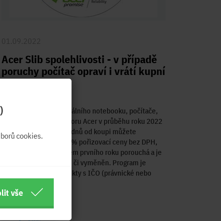
01.09.2022
Acer Slib spolehlivosti - v případě
poruchy počítač opraví i vrátí kupní
cenu
)
Zakoupením profesionálního notebooku, počítače,
monitoru nebo projektoru Acer v průběhu roku 2022
a jeho registrací do 30 dnů od koupi můžete
borů cookies.
požadovat vrácení 100% pořizovací ceny bez DPH,
pokud se produkt během prvního roku porouchá a je
v rámci záruky opraven či vyměněn. Program je
platný pouze pro subjekty s IČO (právnické nebo
fyzické osoby).
lit vše
Více