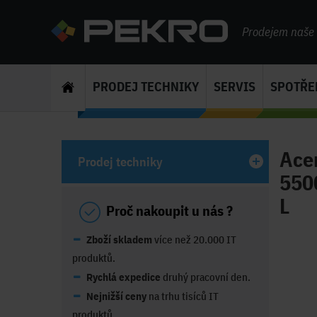
Prodejem naše s
PRODEJ TECHNIKY
SERVIS
SPOTŘE
Acer
Prodej techniky
550
L
Proč nakoupit u nás ?
Zboží skladem
více než 20.000 IT
produktů.
Rychlá expedice
druhý pracovní den.
Nejnižší ceny
na trhu tisíců IT
produktů.