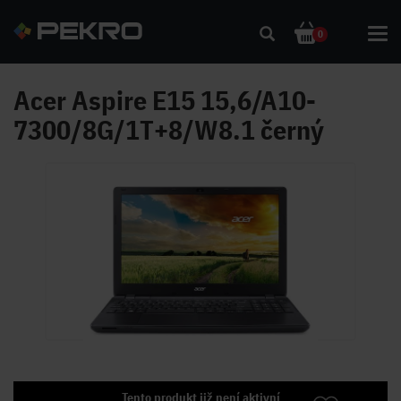
Togg
0
navi
Acer Aspire E15 15,6/A10-
7300/8G/1T+8/W8.1 černý
Tento produkt již není aktivní