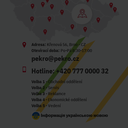
Adresa:
Křenová 56, Brno - CZ
Otevírací doba:
Po-Pá 8:30-17:00
pekro@pekro.cz
Hotline:
+420 777 0000 32
Volba 1
- Obchodní oddělení
Volba 2
- Servis
Volba 3
- Reklamce
Volba 4
- Ekonomické oddělení
Volba 5
- Vedení
Інформація українською мовою