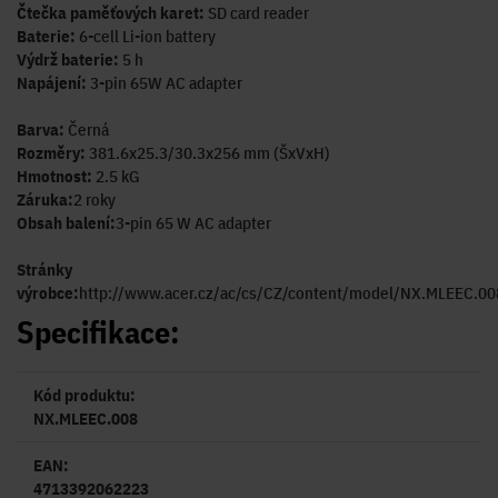
Čtečka paměťových karet:
SD card reader
Baterie:
6-cell Li-ion battery
Výdrž baterie:
5 h
Napájení:
3-pin 65W AC adapter
Barva:
Černá
Rozměry:
381.6x25.3/30.3x256 mm (ŠxVxH)
Hmotnost:
2.5 kG
Záruka:
2 roky
Obsah balení:
3-pin 65 W AC adapter
Stránky
výrobce:
http://www.acer.cz/ac/cs/CZ/content/model/NX.MLEEC.00
Specifikace:
Kód produktu:
NX.MLEEC.008
EAN:
4713392062223