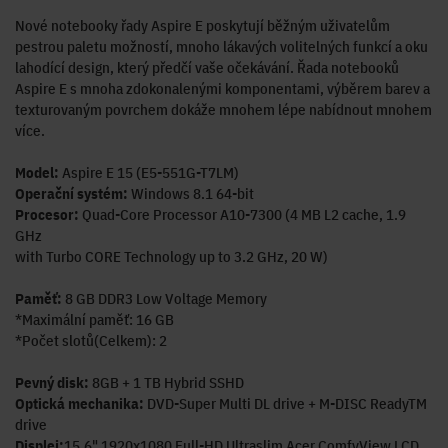
Nové notebooky řady Aspire E poskytují běžným uživatelům
pestrou paletu možností, mnoho lákavých volitelných funkcí a oku
lahodící design, který předčí vaše očekávání. Řada notebooků
Aspire E s mnoha zdokonalenými komponentami, výběrem barev a
texturovaným povrchem dokáže mnohem lépe nabídnout mnohem
více.
Model:
Aspire E 15 (E5-551G-T7LM)
Operační systém:
Windows 8.1 64-bit
Procesor:
Quad-Core Processor A10-7300 (4 MB L2 cache, 1.9
GHz
with Turbo CORE Technology up to 3.2 GHz, 20 W)
Paměť:
8 GB DDR3 Low Voltage Memory
*Maximální paměť: 16 GB
*Počet slotů(Celkem): 2
Pevný disk:
8GB + 1 TB Hybrid SSHD
Optická mechanika:
DVD-Super Multi DL drive + M-DISC ReadyTM
drive
Displej:
15.6" 1920x1080 Full-HD Ultraslim Acer ComfyView LCD