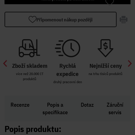
Připomenout nákup později
Zboží skladem
Rychlá
Nejnižší ceny
Z
míst
expedice
více než 20.000 IT
na trhu tisíců produktů
produktů
R i SK
druhý pracovní den
Zakl
Recenze
Popis a
Dotaz
Záruční
specifikace
servis
Popis produktu: