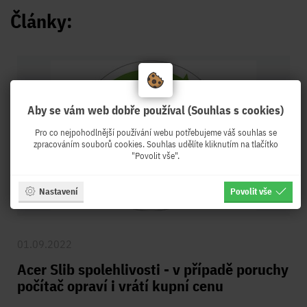
Články:
Aby se vám web dobře používal (Souhlas s cookies)
Pro co nejpohodlnější používání webu potřebujeme váš souhlas se
zpracováním souborů cookies. Souhlas udělíte kliknutím na tlačítko
"Povolit vše".
Nastavení
Povolit vše
01.09.2022
Acer Slib spolehlivosti - v případě poruchy
počítač opraví i vrátí kupní cenu