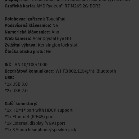
Grafická karta:
AMD Radeon™ R7 M265 2G-DDR3
Polohovací zařízení:
TouchPad
Podsvícená klávesnice:
Ne
Numerická klávesnice:
Ano
Web kamera:
Acer Crystal Eye HD
Zvláštní výbava:
Kensington lock slot
Čtečka otisku prstu:
Ne
Síť:
LAN 10/100/1000
Bezdrátová komunikace:
WI-FI(802.11b/g/n), Bluetooth
USB:
*1x USB 3.0
*2x USB 2.0
Další konektory:
*1x HDMI® port with HDCP support
*1x Ethernet (RJ-45) port
*1x External display (VGA) port
*1x 3.5 mm headphone/speaker jack