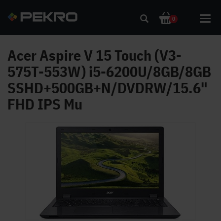
Toggl
0
navig
Acer Aspire V 15 Touch (V3-
575T-553W) i5-6200U/8GB/8GB
SSHD+500GB+N/DVDRW/15.6"
FHD IPS Mu