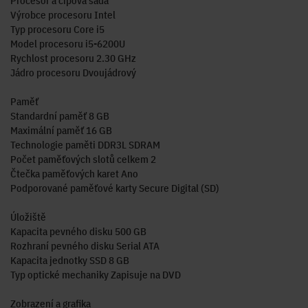
Procesor a čipová sada
Výrobce procesoru Intel
Typ procesoru Core i5
Model procesoru i5-6200U
Rychlost procesoru 2.30 GHz
Jádro procesoru Dvoujádrový
Paměť
Standardní paměť 8 GB
Maximální paměť 16 GB
Technologie paměti DDR3L SDRAM
Počet paměťových slotů celkem 2
Čtečka paměťových karet Ano
Podporované paměťové karty Secure Digital (SD)
Úložiště
Kapacita pevného disku 500 GB
Rozhraní pevného disku Serial ATA
Kapacita jednotky SSD 8 GB
Typ optické mechaniky Zapisuje na DVD
Zobrazení a grafika