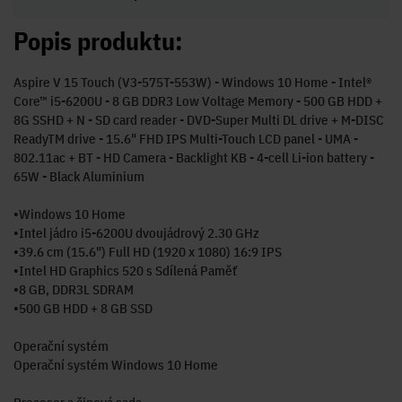
Popis produktu:
Aspire V 15 Touch (V3-575T-553W) - Windows 10 Home - Intel®
Core™ i5-6200U - 8 GB DDR3 Low Voltage Memory - 500 GB HDD +
8G SSHD + N - SD card reader - DVD-Super Multi DL drive + M-DISC
ReadyTM drive - 15.6" FHD IPS Multi-Touch LCD panel - UMA -
802.11ac + BT - HD Camera - Backlight KB - 4-cell Li-ion battery -
65W - Black Aluminium
•Windows 10 Home
•Intel jádro i5-6200U dvoujádrový 2.30 GHz
•39.6 cm (15.6") Full HD (1920 x 1080) 16:9 IPS
•Intel HD Graphics 520 s Sdílená Paměť
•8 GB, DDR3L SDRAM
•500 GB HDD + 8 GB SSD
Operační systém
Operační systém Windows 10 Home