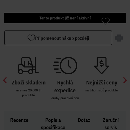
Tento produkt již není aktivní
Připomenout nákup později
Zboží skladem
Rychlá
Nejnižší ceny
Z
míst
expedice
více než 20.000 IT
na trhu tisíců produktů
produktů
R i SK
druhý pracovní den
Zakl
Recenze
Popis a
Dotaz
Záruční
specifikace
servis