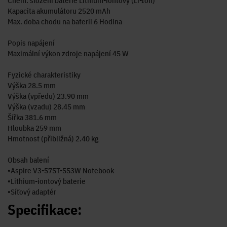
Chem. složení baterie Lithium-iontový (Li-Ion)
Kapacita akumulátoru 2520 mAh
Max. doba chodu na baterii 6 Hodina
Popis napájení
Maximální výkon zdroje napájení 45 W
Fyzické charakteristiky
Výška 28.5 mm
Výška (vpředu) 23.90 mm
Výška (vzadu) 28.45 mm
Šířka 381.6 mm
Hloubka 259 mm
Hmotnost (přibližná) 2.40 kg
Obsah balení
•Aspire V3-575T-553W Notebook
•Lithium-iontový baterie
•Síťový adaptér
Specifikace: