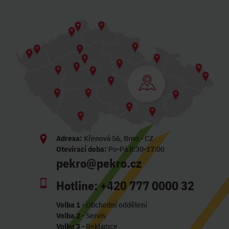
Adresa:
Křenová 56, Brno - CZ
Otevírací doba:
Po-Pá 8:30-17:00
pekro@pekro.cz
Hotline:
+420 777 0000 32
Volba 1
- Obchodní oddělení
Volba 2
- Servis
Volba 3
- Reklamce