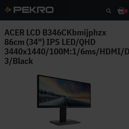
0
ACER LCD B346CKbmijphzx
86cm (34") IPS LED/QHD
3440x1440/100M:1/6ms/HDMI/
3/Black