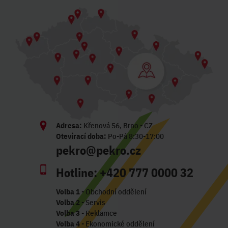
Adresa:
Křenová 56, Brno - CZ
Otevírací doba:
Po-Pá 8:30-17:00
pekro@pekro.cz
Hotline:
+420 777 0000 32
Volba 1
- Obchodní oddělení
Volba 2
- Servis
Volba 3
- Reklamce
Volba 4
- Ekonomické oddělení