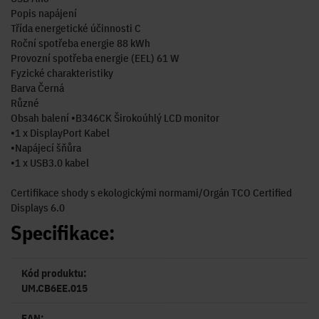
Popis napájení
Třída energetické účinnosti C
Roční spotřeba energie 88 kWh
Provozní spotřeba energie (EEL) 61 W
Fyzické charakteristiky
Barva Černá
Různé
Obsah balení •B346CK Širokoúhlý LCD monitor
•1 x DisplayPort Kabel
•Napájecí šňůra
•1 x USB3.0 kabel
Certifikace shody s ekologickými normami/Orgán TCO Certified
Displays 6.0
Specifikace:
Kód produktu:
UM.CB6EE.015
EAN: