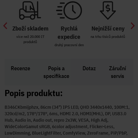
Zboží skladem
Rychlá
Nejnižší ceny
Z
míst
expedice
více než 20.000 IT
na trhu tisíců produktů
produktů
R i SK
druhý pracovní den
Zakl
Recenze
Popis a
Dotaz
Záruční
specifikace
servis
Popis produktu:
B346CKbmijphzx, 86cm (34") IPS LED, QHD 3440x1440, 100M:1,
320cd/m2, 178°/178°, 6ms, HDMI 2.0, HDMI(MHL), DP, USB3.0
Hub, Audio in, Audio out, repro 2x3W, VESA, High Adj,
WideColorGamut sRGB, 6color adjustment, Flicker-Less,
LowDimming, BlueLightFilter, ComfyView, ZeroFrame, PiP/PbP,