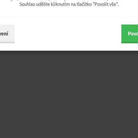
Souhlas udělíte kliknutím na tlačítko "Povolit vše".
vení
Povo