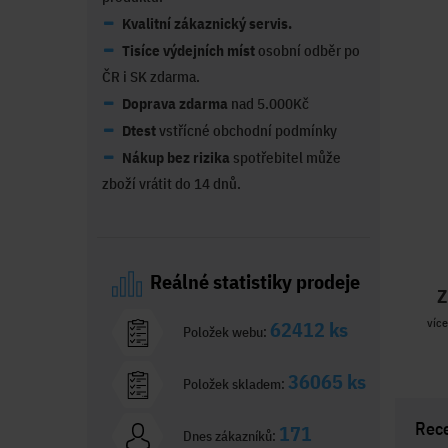
Kvalitní zákaznický servis.
Tisíce výdejních míst
osobní odběr po
ČR i SK zdarma.
Doprava zdarma
nad 5.000Kč
Dtest
vstřícné obchodní podmínky
Nákup bez rizika
spotřebitel může
zboží vrátit do 14 dnů.
Reálné statistiky prodeje
Z
více
62412 ks
Položek webu:
36065 ks
Položek skladem:
Rec
171
Dnes zákazníků: