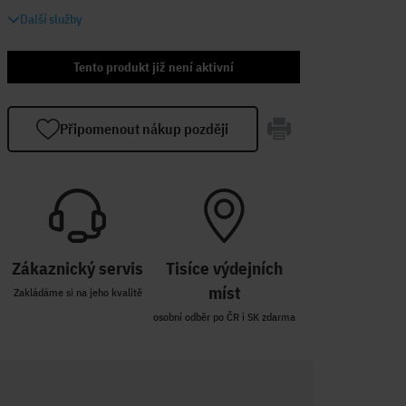
Další služby
Tento produkt již není aktivní
Připomenout nákup později
Zákaznický servis
Tisíce výdejních
míst
Zakládáme si na jeho kvalitě
osobní odběr po ČR i SK zdarma