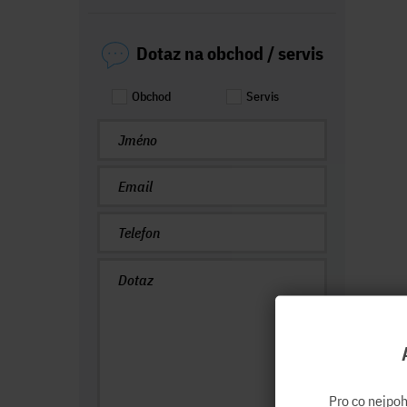
Dotaz na obchod / servis
Obchod
Servis
Pro co nejpo