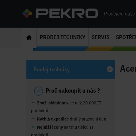
Prodejem naše s
PRODEJ TECHNIKY
SERVIS
SPOTŘE
Ace
Prodej techniky
Proč nakoupit u nás ?
Zboží skladem
více než 20.000 IT
produktů.
Rychlá expedice
druhý pracovní den.
Nejnižší ceny
na trhu tisíců IT
produktů.