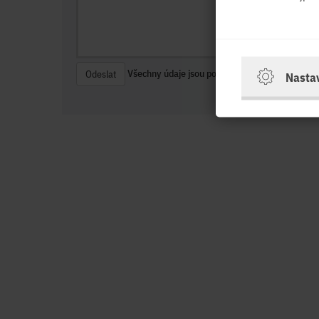
Všechny údaje jsou povinné.
Odeslat
Nasta