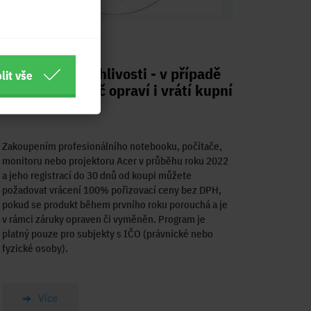
01.09.2022
Acer Slib spolehlivosti - v případě
lit vše
poruchy počítač opraví i vrátí kupní
cenu
Zakoupením profesionálního notebooku, počítače,
monitoru nebo projektoru Acer v průběhu roku 2022
a jeho registrací do 30 dnů od koupi můžete
požadovat vrácení 100% pořizovací ceny bez DPH,
pokud se produkt během prvního roku porouchá a je
v rámci záruky opraven či vyměněn. Program je
platný pouze pro subjekty s IČO (právnické nebo
fyzické osoby).
Více