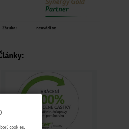
Záruka:
neuvádí se
Články:
)
borů cookies.