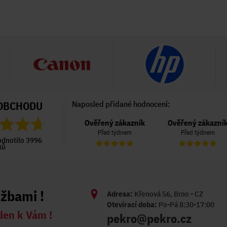
OBCHODU
Naposled přidané hodnocení:
Ověřený zákazník
Ověřený zákazník
Ověřený zákazník
Před 4 dny
Před týdnem
Před týdnem
odnotilo 3996
ků
užbami !
Adresa:
Křenová 56, Brno - CZ
Otevírací doba:
Po-Pá 8:30-17:00
den k Vám !
pekro@pekro.cz