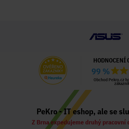
HODNOCENÍ 
99 %
ný zákazník
Ověřený zákazník
Ověřený zákazník
ed 3 dny
Před 3 dny
Před 4 dny
Obchod Pekro.cz h
zákazní
PeKro - IT eshop, ale se sl
Z Brna expedujeme druhý pracovní 