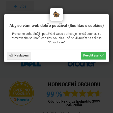
Více
Aby se vám web dobře používal (Souhlas s cookies)
Pro co nejpohodlnější používání webu potřebujeme váš souhlas se
zpracováním souborů cookies. Souhlas udělíte kliknutím na tlačítko
"Povolit vše".
Nastavení
Povolit vše
HODNOCENÍ OBCHODU
99 %
Obchod Pekro.cz hodnotilo 3997
zákazníků