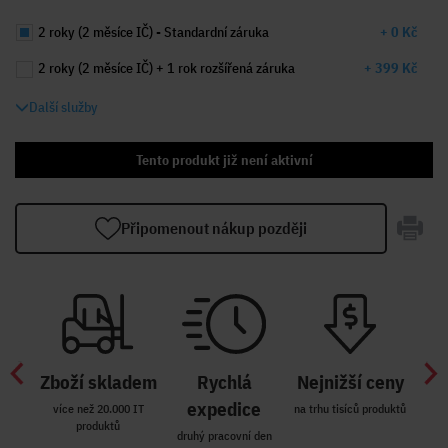
2 roky (2 měsíce IČ) - Standardní záruka
+ 0 Kč
2 roky (2 měsíce IČ) + 1 rok rozšířená záruka
+ 399 Kč
Další služby
Tento produkt již není aktivní
Připomenout nákup později
Zboží skladem
Rychlá
Nejnižší ceny
Z
míst
expedice
více než 20.000 IT
na trhu tisíců produktů
produktů
R i SK
druhý pracovní den
Zakl