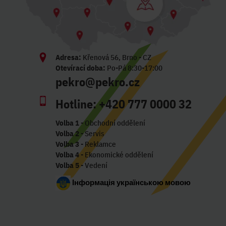
Adresa:
Křenová 56, Brno - CZ
Otevírací doba:
Po-Pá 8:30-17:00
pekro@pekro.cz
Hotline:
+420 777 0000 32
Volba 1
- Obchodní oddělení
Volba 2
- Servis
Volba 3
- Reklamce
Volba 4
- Ekonomické oddělení
Volba 5
- Vedení
Інформація українською мовою