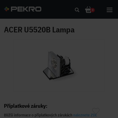
Toggl
0
navig
ACER U5520B Lampa
Příplatkové záruky:
Bližší informace o příplatkových zárukách
naleznete ZDE