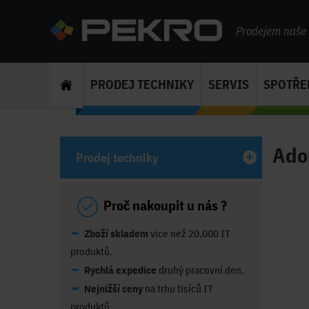
Prodejem naše s
PRODEJ TECHNIKY
SERVIS
SPOTŘE
Adon
Prodej techniky
Proč nakoupit u nás ?
Zboží skladem
více než 20.000 IT
produktů.
Rychlá expedice
druhý pracovní den.
Nejnižší ceny
na trhu tisíců IT
produktů.