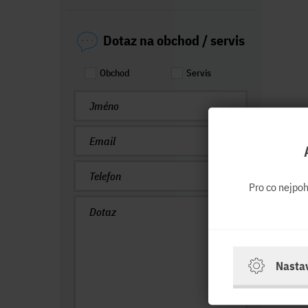
Dotaz na obchod / servis
Obchod
Servis
Pro co nejpo
Nasta