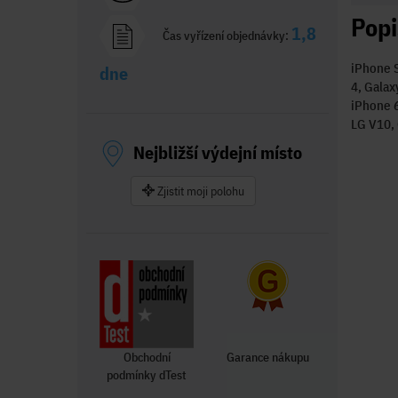
Popi
1,8
Čas vyřízení objednávky:
iPhone S
dne
4, Galax
iPhone 6
LG V10, 
Nejbližší výdejní místo
Zjistit moji polohu
Obchodní
Garance nákupu
podmínky dTest