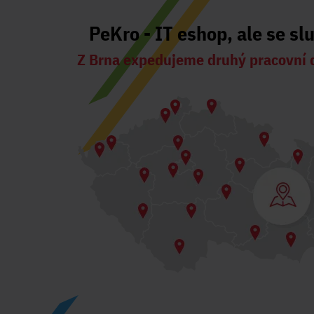
PeKro - IT eshop, ale se sl
Z Brna expedujeme druhý pracovní 