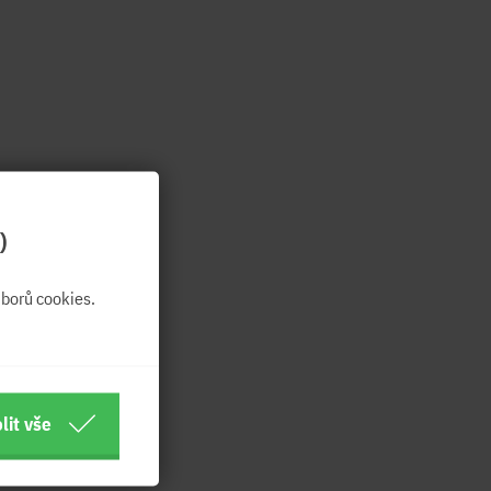
)
borů cookies.
lit vše