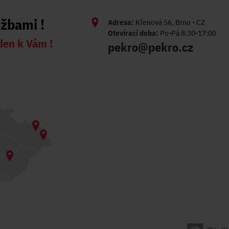
užbami !
Adresa:
Křenová 56, Brno - CZ
Otevírací doba:
Po-Pá 8:30-17:00
den k Vám !
pekro@pekro.cz