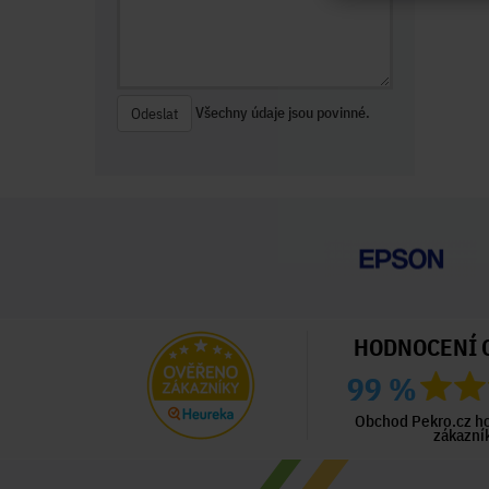
Všechny údaje jsou povinné.
Odeslat
HODNOCENÍ 
99 %
ný zákazník
Ověřený zákazník
Ověřený zákazník
ed 3 dny
Před 3 dny
Před 4 dny
Obchod Pekro.cz h
zákazní