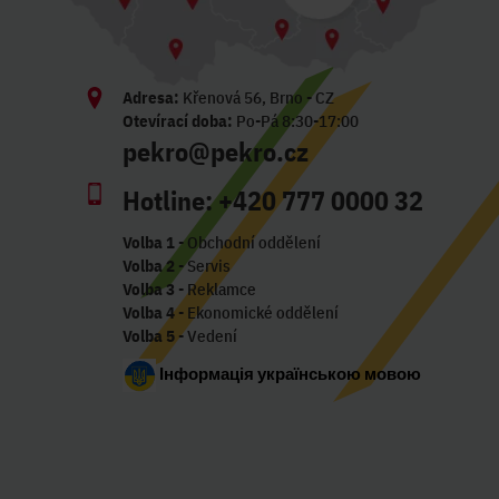
Adresa:
Křenová 56, Brno - CZ
Otevírací doba:
Po-Pá 8:30-17:00
pekro@pekro.cz
Hotline:
+420 777 0000 32
Volba 1
- Obchodní oddělení
Volba 2
- Servis
Volba 3
- Reklamce
Volba 4
- Ekonomické oddělení
Volba 5
- Vedení
Інформація українською мовою