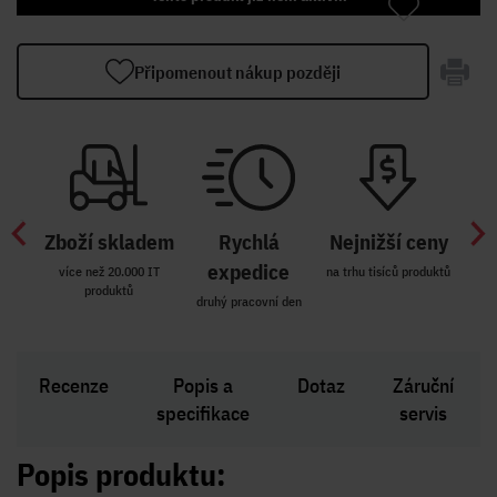
Připomenout nákup později
Zboží skladem
Rychlá
Nejnižší ceny
Z
míst
expedice
více než 20.000 IT
na trhu tisíců produktů
produktů
R i SK
druhý pracovní den
Zakl
Recenze
Popis a
Dotaz
Záruční
specifikace
servis
Popis produktu: