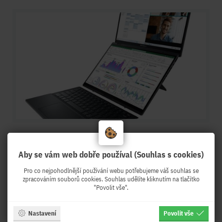
16.02.2024
Aby se vám web dobře používal (Souhlas s cookies)
Novinka 2024 ASUS Zenbook DUO OLED
UX8406 Notebook s 20"displej
Pro co nejpohodlnější používání webu potřebujeme váš souhlas se
zpracováním souborů cookies. Souhlas udělíte kliknutím na tlačítko
"Povolit vše".
Nastavení
Povolit vše
Více