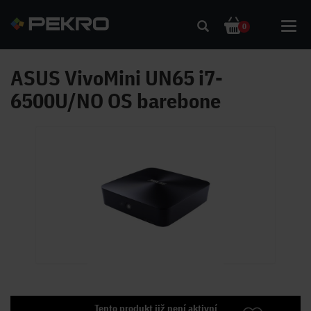
Toggl
0
navig
ASUS VivoMini UN65 i7-
6500U/NO OS barebone
Tento produkt již není aktivní