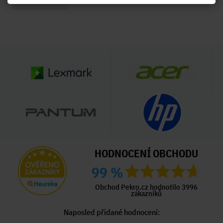
HODNOCENÍ OBCHODU
99 %
Obchod Pekro.cz hodnotilo 3996
zákazníků
Naposled přidané hodnocení: