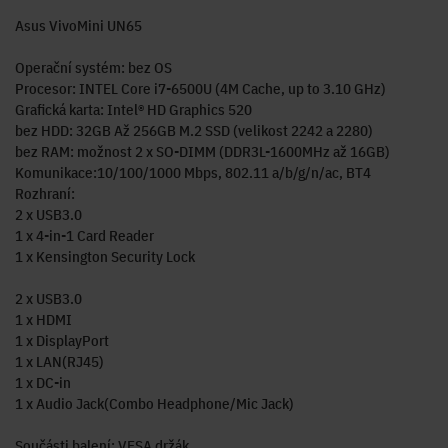
Asus VivoMini UN65
Operační systém: bez OS
Procesor: INTEL Core i7-6500U (4M Cache, up to 3.10 GHz)
Grafická karta: Intel® HD Graphics 520
bez HDD: 32GB Až 256GB M.2 SSD (velikost 2242 a 2280)
bez RAM: možnost 2 x SO-DIMM (DDR3L-1600MHz až 16GB)
Komunikace:10/100/1000 Mbps, 802.11 a/b/g/n/ac, BT4
Rozhraní:
2 x USB3.0
1 x 4-in-1 Card Reader
1 x Kensington Security Lock
2 x USB3.0
1 x HDMI
1 x DisplayPort
1 x LAN(RJ45)
1 x DC-in
1 x Audio Jack(Combo Headphone/Mic Jack)
Součásti balení: VESA držák