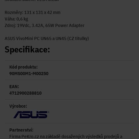
Rozměry: 131 x 131 x 42 mm
Váha: 0,6 kg
Zdroj: 19Vdc, 3.42A, 65W Power Adapter
ASUS VivoMini PC UN65 a UN45 (CZ titulky)
Specifikace:
Kód produktu:
90MS00M1-M00250
EAN:
4712900288810
Výrobce:
Partnerství:
Firma PeKro.cz na základě dosažených výsledků prodejů a