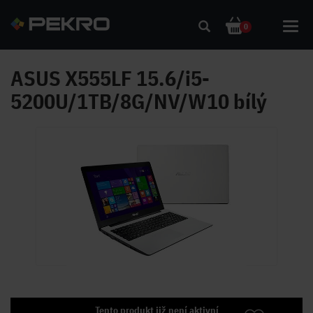
Toggl
0
navig
ASUS X555LF 15.6/i5-
5200U/1TB/8G/NV/W10 bílý
Tento produkt již není aktivní