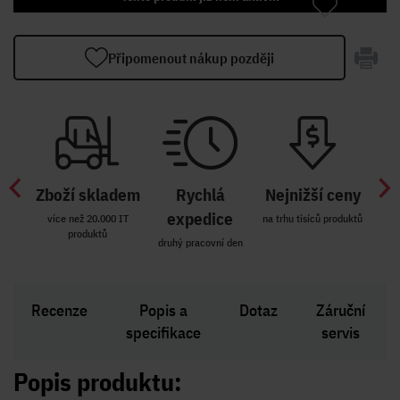
Připomenout nákup později
Zboží skladem
Rychlá
Nejnižší ceny
Z
míst
expedice
více než 20.000 IT
na trhu tisíců produktů
produktů
R i SK
druhý pracovní den
Zakl
Recenze
Popis a
Dotaz
Záruční
specifikace
servis
Popis produktu: