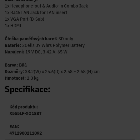
1x Headphone-out & Audio-in Combo Jack
1x RJ45 LAN Jack for LAN insert
1x VGA Port (D-Sub)
1x HDMI
Čtečka paměťových karet:
SD only
Baterie:
2Cells 37 Whrs Polymer Battery
Napájení:
19 V DC, 3.42 A, 65 W
Barva:
Bílá
Rozměry:
38.2(W) x 25.6(D) x 2.58 ~ 2.58 (H) cm
Hmotnost:
2.3 kg
Specifikace:
Kód produktu:
X555LF-XO188T
EAN:
4712900211092