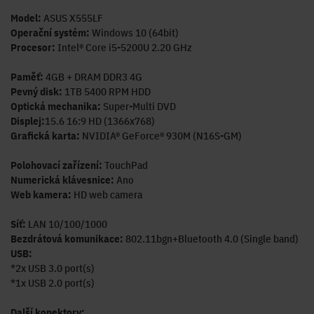
Model:
ASUS X555LF
Operační systém:
Windows 10 (64bit)
Procesor:
Intel® Core i5-5200U 2.20 GHz
Paměť:
4GB + DRAM DDR3 4G
Pevný disk:
1TB 5400 RPM HDD
Optická mechanika:
Super-Multi DVD
Displej:
15.6 16:9 HD (1366x768)
Grafická karta:
NVIDIA® GeForce® 930M (N16S-GM)
Polohovací zařízení:
TouchPad
Numerická klávesnice:
Ano
Web kamera:
HD web camera
Síť:
LAN 10/100/1000
Bezdrátová komunikace:
802.11bgn+Bluetooth 4.0 (Single band)
USB:
*2x USB 3.0 port(s)
*1x USB 2.0 port(s)
Další konektory: