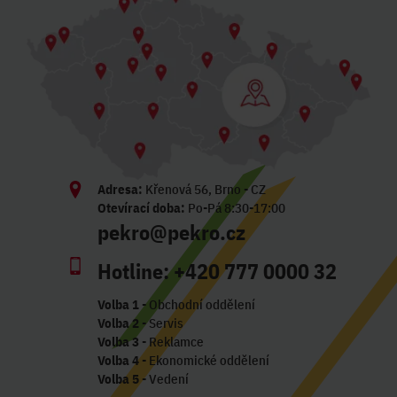
Adresa:
Křenová 56, Brno - CZ
Otevírací doba:
Po-Pá 8:30-17:00
pekro@pekro.cz
Hotline:
+420 777 0000 32
Volba 1
- Obchodní oddělení
Volba 2
- Servis
Volba 3
- Reklamce
Volba 4
- Ekonomické oddělení
Volba 5
- Vedení