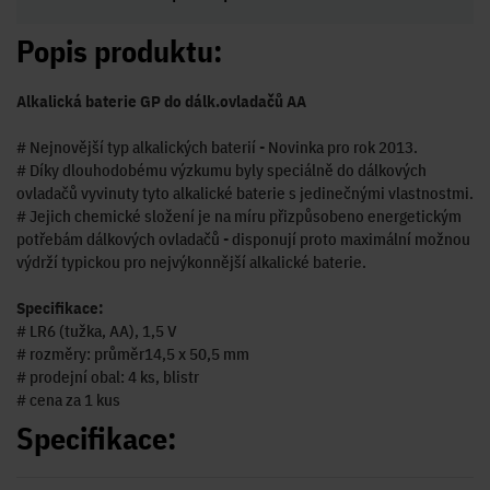
Popis produktu:
Alkalická baterie GP do dálk.ovladačů AA
# Nejnovější typ alkalických baterií - Novinka pro rok 2013.
# Díky dlouhodobému výzkumu byly speciálně do dálkových
ovladačů vyvinuty tyto alkalické baterie s jedinečnými vlastnostmi.
# Jejich chemické složení je na míru přizpůsobeno energetickým
potřebám dálkových ovladačů - disponují proto maximální možnou
výdrží typickou pro nejvýkonnější alkalické baterie.
Specifikace:
# LR6 (tužka, AA), 1,5 V
# rozměry: průměr14,5 x 50,5 mm
# prodejní obal: 4 ks, blistr
# cena za 1 kus
Specifikace: