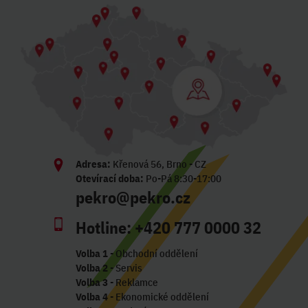
Adresa:
Křenová 56, Brno - CZ
Otevírací doba:
Po-Pá 8:30-17:00
pekro@pekro.cz
Hotline:
+420 777 0000 32
Volba 1
- Obchodní oddělení
Volba 2
- Servis
Volba 3
- Reklamce
Volba 4
- Ekonomické oddělení