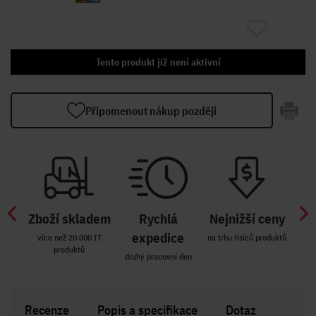
Tento produkt již není aktivní
Připomenout nákup později
Zboží skladem
Rychlá
Nejnižší ceny
Z
míst
expedice
více než 20.000 IT
na trhu tisíců produktů
produktů
R i SK
druhý pracovní den
Zakl
Recenze
Popis a specifikace
Dotaz