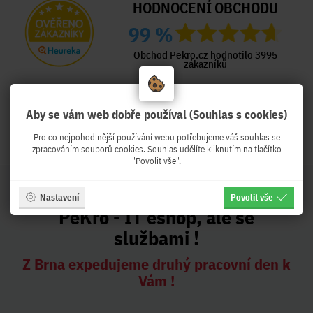
HODNOCENÍ OBCHODU
99 %
Obchod Pekro.cz hodnotilo 3995
zákazníků
Naposled přidané hodnocení:
Aby se vám web dobře používal (Souhlas s cookies)
Ověřený zákazník
Ověřený zákazník
Před týdnem
Před týdnem
Pro co nejpohodlnější používání webu potřebujeme váš souhlas se
zpracováním souborů cookies. Souhlas udělíte kliknutím na tlačítko
"Povolit vše".
Nastavení
Povolit vše
PeKro - IT eshop, ale se
službami !
Z Brna expedujeme druhý pracovní den k
Vám !