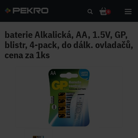
Toggl
0
navig
baterie Alkalická, AA, 1.5V, GP,
blistr, 4-pack, do dálk. ovladačů,
cena za 1ks