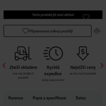
Tento produkt již není aktivní
Připomenout nákup později
Zboží skladem
Rychlá
Nejnižší ceny
Z
míst
expedice
více než 20.000 IT
na trhu tisíců produktů
produktů
R i SK
druhý pracovní den
Zakl
Recenze
Popis a specifikace
Dotaz