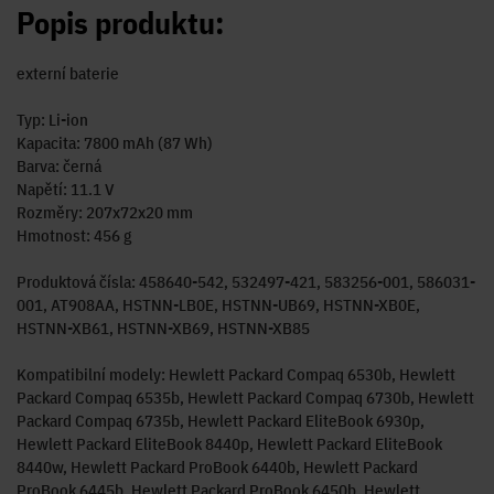
Popis produktu:
externí baterie
Typ: Li-ion
Kapacita: 7800 mAh (87 Wh)
Barva: černá
Napětí: 11.1 V
Rozměry: 207x72x20 mm
Hmotnost: 456 g
Produktová čísla: 458640-542, 532497-421, 583256-001, 586031-
001, AT908AA, HSTNN-LB0E, HSTNN-UB69, HSTNN-XB0E,
HSTNN-XB61, HSTNN-XB69, HSTNN-XB85
Kompatibilní modely: Hewlett Packard Compaq 6530b, Hewlett
Packard Compaq 6535b, Hewlett Packard Compaq 6730b, Hewlett
Packard Compaq 6735b, Hewlett Packard EliteBook 6930p,
Hewlett Packard EliteBook 8440p, Hewlett Packard EliteBook
8440w, Hewlett Packard ProBook 6440b, Hewlett Packard
ProBook 6445b, Hewlett Packard ProBook 6450b, Hewlett