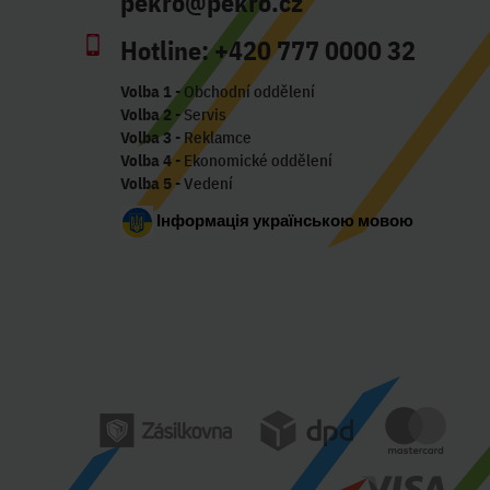
pekro@pekro.cz
Hotline:
+420 777 0000 32
Volba 1
- Obchodní oddělení
Volba 2
- Servis
Volba 3
- Reklamce
Volba 4
- Ekonomické oddělení
Volba 5
- Vedení
Інформація українською мовою