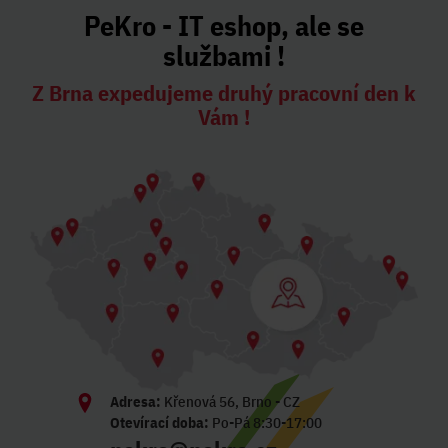
PeKro - IT eshop, ale se
službami !
Z Brna expedujeme druhý pracovní den k
Vám !
Adresa:
Křenová 56, Brno - CZ
Otevírací doba:
Po-Pá 8:30-17:00