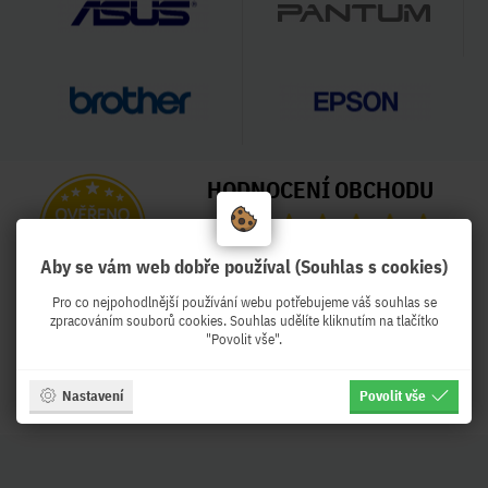
HODNOCENÍ OBCHODU
99 %
Obchod Pekro.cz hodnotilo 3995
Aby se vám web dobře používal (Souhlas s cookies)
zákazníků
Pro co nejpohodlnější používání webu potřebujeme váš souhlas se
Naposled přidané hodnocení:
zpracováním souborů cookies. Souhlas udělíte kliknutím na tlačítko
"Povolit vše".
Ověřený zákazník
Ověřený zákazník
Před týdnem
Před týdnem
Nastavení
Povolit vše