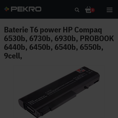
Toggl
0
navig
Baterie T6 power HP Compaq
6530b, 6730b, 6930b, PROBOOK
6440b, 6450b, 6540b, 6550b,
9cell,