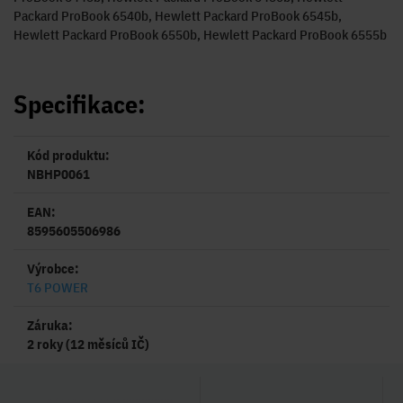
Packard ProBook 6540b, Hewlett Packard ProBook 6545b,
Hewlett Packard ProBook 6550b, Hewlett Packard ProBook 6555b
Specifikace:
Kód produktu:
NBHP0061
EAN:
8595605506986
Výrobce:
T6 POWER
Záruka:
2 roky (12 měsíců IČ)