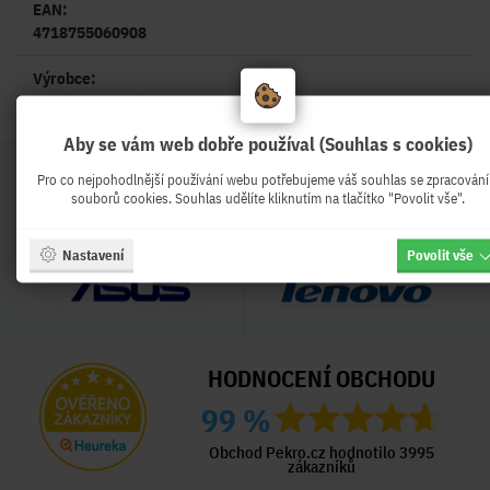
EAN:
4718755060908
Výrobce:
Aby se vám web dobře používal (Souhlas s cookies)
Pro co nejpohodlnější používání webu potřebujeme váš souhlas se zpracován
souborů cookies. Souhlas udělíte kliknutím na tlačítko "Povolit vše".
Nastavení
Povolit vše
HODNOCENÍ OBCHODU
99 %
Obchod Pekro.cz hodnotilo 3995
zákazníků