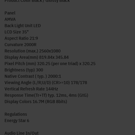
Product Color Black / Glossy Black
Panel
AMVA
Back Light Unit LED
LCD Size 35"
Aspect Ratio 21:9
Curvature 2000R
Resolution (max.) 2560x1080
Display Area(mm) 819.84x 345.84
Pixel Pitch (mm) 320.25 (per one triad) x 320.25
Brightness (typ) 300
Native Contrast ( typ. ) 2000:1
Viewing Angle (L/R;U/D) (CR>=10) 178/178
Vertical Refresh Rate 144Hz
Response Time(Tr+Tf) typ. 12ms, 4ms (GtG)
Display Colors 16.7M (RGB 8bits)
Regulations
Energy Star 6
Audio Line In/Out