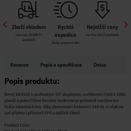
Zboží skladem
Rychlá
Nejnižší ceny
Z
míst
expedice
více než 20.000 IT
na trhu tisíců produktů
produktů
R i SK
druhý pracovní den
Zakl
Recenze
Popis a specifikace
Dotaz
Popis produktu:
BenQ XR3501 s prohnutým 35" displejem, rozlišením 2560 x 1080
pixelů a pokročilými herními funkcemi je primárně navržen pro
hráče závodních her. Díky obnovovací frekvenci 144 Hz si však na
své přijdou i příznivci FPS a dalších žánrů.
Product Color