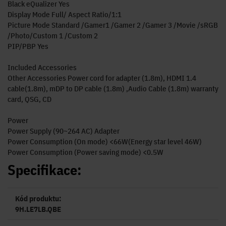
Black eQualizer Yes
Display Mode Full/ Aspect Ratio/1:1
Picture Mode Standard /Gamer1 /Gamer 2 /Gamer 3 /Movie /sRGB
/Photo/Custom 1 /Custom 2
PIP/PBP Yes
Included Accessories
Other Accessories Power cord for adapter (1.8m), HDMI 1.4
cable(1.8m), mDP to DP cable (1.8m) ,Audio Cable (1.8m) warranty
card, QSG, CD
Power
Power Supply (90~264 AC) Adapter
Power Consumption (On mode) <66W(Energy star level 46W)
Power Consumption (Power saving mode) <0.5W
Specifikace:
Kód produktu:
9H.LE7LB.QBE