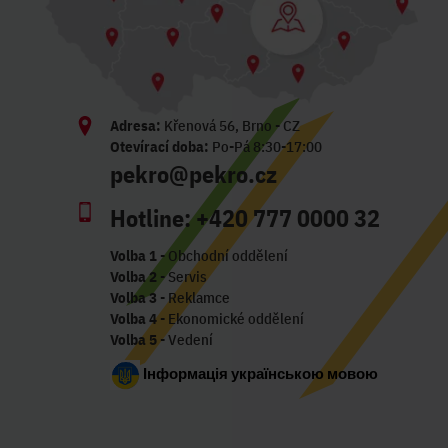
Adresa:
Křenová 56, Brno - CZ
Otevírací doba:
Po-Pá 8:30-17:00
pekro@pekro.cz
Hotline:
+420 777 0000 32
Volba 1
- Obchodní oddělení
Volba 2
- Servis
Volba 3
- Reklamce
Volba 4
- Ekonomické oddělení
Volba 5
- Vedení
Інформація українською мовою