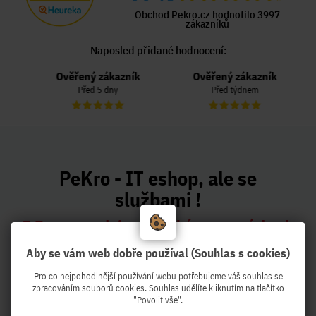
Obchod Pekro.cz hodnotilo 3997
zákazníků
Naposled přidané hodnocení:
Ověřený zákazník
Ověřený zákazník
Před 5 dny
Před týdnem
PeKro - IT eshop, ale se
službami !
Z Brna expedujeme druhý pracovní den k
Vám !
Aby se vám web dobře používal (Souhlas s cookies)
Pro co nejpohodlnější používání webu potřebujeme váš souhlas se
zpracováním souborů cookies. Souhlas udělíte kliknutím na tlačítko
"Povolit vše".