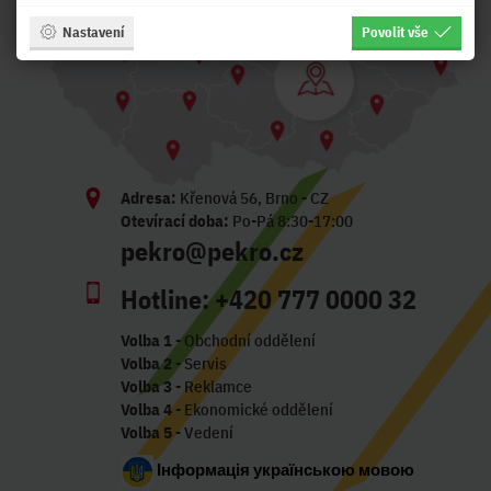
Nastavení
Povolit vše
Adresa:
Křenová 56, Brno - CZ
Otevírací doba:
Po-Pá 8:30-17:00
pekro@pekro.cz
Hotline:
+420 777 0000 32
Volba 1
- Obchodní oddělení
Volba 2
- Servis
Volba 3
- Reklamce
Volba 4
- Ekonomické oddělení
Volba 5
- Vedení
Інформація українською мовою