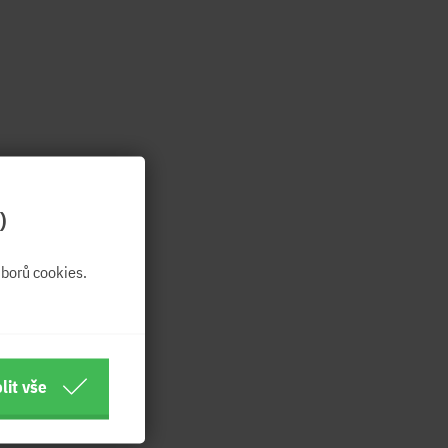
)
borů cookies.
lit vše