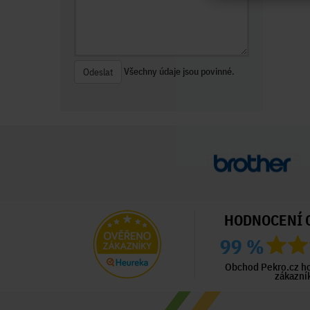
Všechny údaje jsou povinné.
Odeslat
HODNOCENÍ 
99 %
ný zákazník
Ověřený zákazník
Ověřený zákazník
ed 2 dny
Před 3 dny
Před 3 dny
Obchod Pekro.cz h
zákazní