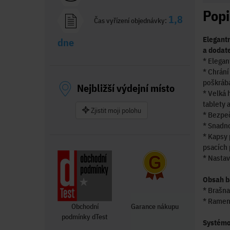
Popi
1,8
Čas vyřízení objednávky:
Elegant
dne
a dodat
* Elegan
* Chrání
poškráb
Nejbližší výdejní místo
* Velká 
tablety 
Zjistit moji polohu
* Bezpeč
* Snadno
* Kapsy 
psacích 
* Nasta
Obsah b
* Brašn
* Ramen
Obchodní
Garance nákupu
podmínky dTest
Systémo