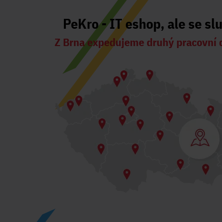
PeKro - IT eshop, ale se sl
Z Brna expedujeme druhý pracovní 