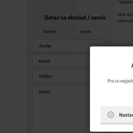
* Noteb
Více na
Dotaz na obchod / servis
slim-car
Obchod
Servis
Pro co nejpo
Nasta