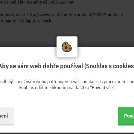
ook s vnějšími rozměry až 385 x 263 mm
 webu výrobce: http://www.trust.com/en/product/20357-modena-
ry-bag-for-16-laptops-black
Aby se vám web dobře používal (Souhlas s cookies
hodlnější používání webu potřebujeme váš souhlas se zpracováním sou
Souhlas udělíte kliknutím na tlačítko "Povolit vše".
vení
Povo