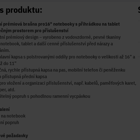
s produktu:
ní prémiová brašna pro16" notebooky s přihrádkou na tablet
ečným prostorem pro příslušenství
tní prémiový design – vyrobeno z vodovzdorné, pevné tkaniny
 notebook, tablet a další cenné příslušenství před nárazy a
áním.
hlavní kapsa s polstrovanými oddíly pro notebooky o velikosti až 16” a
až do 11”
ná, rychle přístupná kapsa na pas, mobilní telefon či peněženku
 přístupná přední kapsa
pro vložení a organizaci příslušenství, např. kabelů, paměťových karet,
per, atd.
vitelný popruh s pohodlnou ramenní vycpávkou
alení
a na notebook
ní popruh
vé požadavky