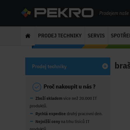
Prodejem naše s
PRODEJ TECHNIKY
SERVIS
SPOTŘE
bra
Prodej techniky
Proč nakoupit u nás ?
Zboží skladem
více než 20.000 IT
produktů.
Rychlá expedice
druhý pracovní den.
Nejnižší ceny
na trhu tisíců IT
produktů.