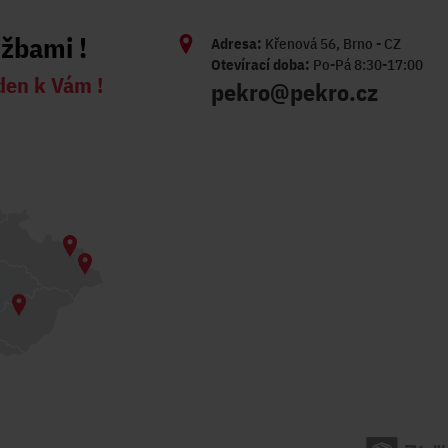
užbami !
Adresa:
Křenová 56, Brno - CZ
Otevírací doba:
Po-Pá 8:30-17:00
den k Vám !
pekro@pekro.cz