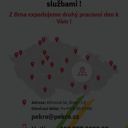
službami !
Z Brna expedujeme druhý pracovní den k
Vám !
Adresa:
Křenová 56, Brno - CZ
Otevírací doba:
Po-Pá 8:30-17:00
pekro@pekro.cz