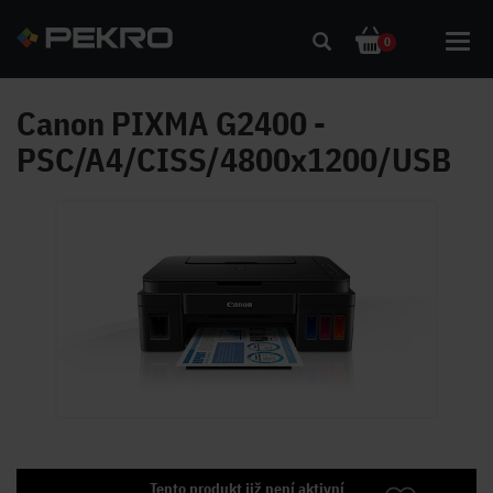
Toggl
0
navig
Canon PIXMA G2400 -
PSC/A4/CISS/4800x1200/USB
Tento produkt již není aktivní