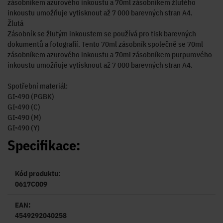
zásobníkem azurového inkoustu a 70ml zásobníkem žlutého
inkoustu umožňuje vytisknout až 7 000 barevných stran A4.
Žlutá
Zásobník se žlutým inkoustem se používá pro tisk barevných
dokumentů a fotografií. Tento 70ml zásobník společně se 70ml
zásobníkem azurového inkoustu a 70ml zásobníkem purpurového
inkoustu umožňuje vytisknout až 7 000 barevných stran A4.
Spotřební materiál:
GI-490 (PGBK)
GI-490 (C)
GI-490 (M)
GI-490 (Y)
Specifikace:
Kód produktu:
0617C009
EAN:
4549292040258