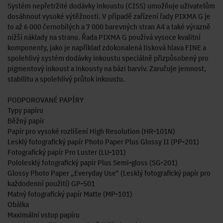
Systém nepřetržité dodávky inkoustu (CISS) umožňuje uživatelům
dosáhnout vysoké výtěžnosti. V případě zařízení řady PIXMA G je
to až 6 000 černobílých a 7 000 barevných stran A4 a také výrazně
nižší náklady na stranu. Řada PIXMA G používá vysoce kvalitní
komponenty, jako je například zdokonalená tisková hlava FINE a
spolehlivý systém dodávky inkoustu speciálně přizpůsobený pro
pigmentový inkoust a inkousty na bázi barviv. Zaručuje jemnost,
stabilitu a spolehlivý průtok inkoustu.
PODPOROVANÉ PAPÍRY
Typy papíru
Běžný papír
Papír pro vysoké rozlišení High Resolution (HR-101N)
Lesklý fotografický papír Photo Paper Plus Glossy II (PP-201)
Fotografický papír Pro Luster (LU-101)
Pololesklý fotografický papír Plus Semi-gloss (SG-201)
Glossy Photo Paper „Everyday Use“ (Lesklý fotografický papír pro
každodenní použití) GP-501
Matný fotografický papír Matte (MP-101)
Obálka
Maximální vstup papíru