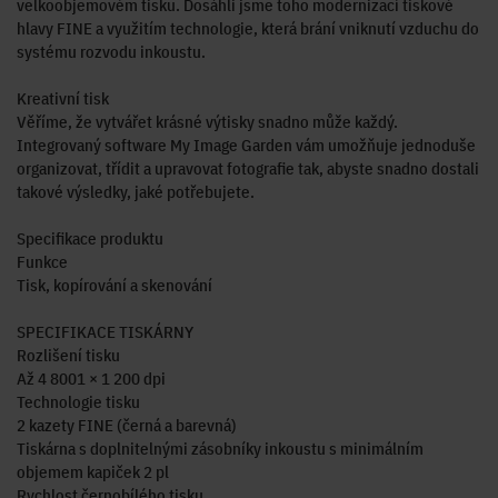
velkoobjemovém tisku. Dosáhli jsme toho modernizací tiskové
hlavy FINE a využitím technologie, která brání vniknutí vzduchu do
systému rozvodu inkoustu.
Kreativní tisk
Věříme, že vytvářet krásné výtisky snadno může každý.
Integrovaný software My Image Garden vám umožňuje jednoduše
organizovat, třídit a upravovat fotografie tak, abyste snadno dostali
takové výsledky, jaké potřebujete.
Specifikace produktu
Funkce
Tisk, kopírování a skenování
SPECIFIKACE TISKÁRNY
Rozlišení tisku
Až 4 8001 × 1 200 dpi
Technologie tisku
2 kazety FINE (černá a barevná)
Tiskárna s doplnitelnými zásobníky inkoustu s minimálním
objemem kapiček 2 pl
Rychlost černobílého tisku