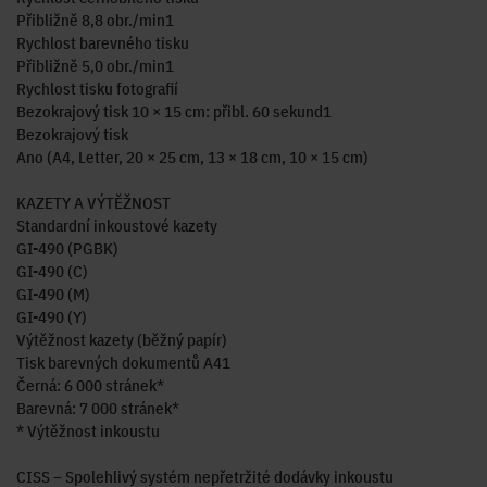
Přibližně 8,8 obr./min1
Rychlost barevného tisku
Přibližně 5,0 obr./min1
Rychlost tisku fotografií
Bezokrajový tisk 10 × 15 cm: přibl. 60 sekund1
Bezokrajový tisk
Ano (A4, Letter, 20 × 25 cm, 13 × 18 cm, 10 × 15 cm)
KAZETY A VÝTĚŽNOST
Standardní inkoustové kazety
GI-490 (PGBK)
GI-490 (C)
GI-490 (M)
GI-490 (Y)
Výtěžnost kazety (běžný papír)
Tisk barevných dokumentů A41
Černá: 6 000 stránek*
Barevná: 7 000 stránek*
* Výtěžnost inkoustu
CISS – Spolehlivý systém nepřetržité dodávky inkoustu