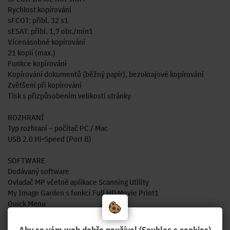
Rychlost kopírování
sFCOT: přibl. 32 s1
sESAT: přibl. 1,7 obr./min1
Vícenásobné kopírování
21 kopií (max.)
Funkce kopírování
Kopírování dokumentů (běžný papír), bezokrajové kopírování
Zvětšení při kopírování
Tisk s přizpůsobením velikosti stránky
ROZHRANÍ
Typ rozhraní – počítač PC / Mac
USB 2.0 Hi-Speed (Port B)
SOFTWARE
Dodávaný software
Ovladač MP včetně aplikace Scanning Utility
My Image Garden s funkcí Full HD Movie Print1
Quick Menu
Easy-WebPrint EX (ke stažení)2
Aby se vám web dobře používal (Souhlas s cookies)