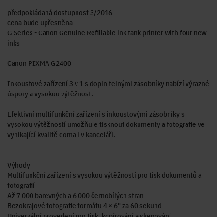
předpokládaná dostupnost 3/2016
cena bude upřesněna
G Series - Canon Genuine Refillable ink tank printer with four new
inks
Canon PIXMA G2400
Inkoustové zařízení 3 v 1 s doplnitelnými zásobníky nabízí výrazné
úspory a vysokou výtěžnost.
Efektivní multifunkční zařízení s inkoustovými zásobníky s
vysokou výtěžností umožňuje tisknout dokumenty a fotografie ve
vynikající kvalitě doma i v kanceláři.
Výhody
Multifunkční zařízení s vysokou výtěžností pro tisk dokumentů a
fotografií
Až 7 000 barevných a 6 000 černobílých stran
Bezokrajové fotografie formátu 4 × 6" za 60 sekund
Univerzální provedení pro tisk, kopírování a skenování