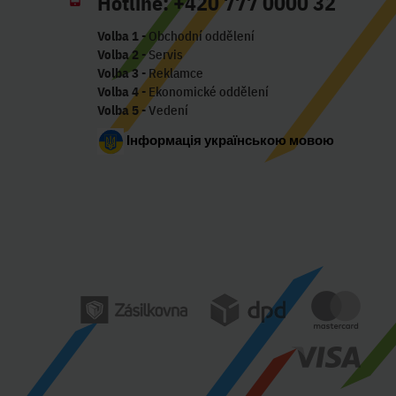
Hotline:
+420 777 0000 32
Volba 1
- Obchodní oddělení
Volba 2
- Servis
Volba 3
- Reklamce
Volba 4
- Ekonomické oddělení
Volba 5
- Vedení
Інформація українською мовою