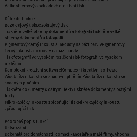
Velkoobjemový a nákladově efektivní tisk.
Důležité funkce
Bezokrajový tiskBezokrajový tisk
Tiskněte velké objemy dokumentů a fotografiíTiskněte velké
objemy dokumentů a fotografií
Pigmentový černý inkoust a inkousty na bázi barvivPigmentový
černý inkoust a inkousty na bázi barviv
Tisk fotografií ve vysokém rozlišeníTisk fotografií ve vysokém
rozlišení
Komplexní kreativní softwareKomplexní kreativní software
Zásobníky inkoustu se snadným plněnímZásobníky inkoustu se
snadným plněním
Tiskněte dokumenty s ostrými textyTiskněte dokumenty s ostrými
texty
Mikrokapičky inkoustu zpřesňující tiskMikrokapičky inkoustu
zpřesňující tisk
Podrobný popis funkcí
Univerzální
Dokonalá pro domácnosti, domácí kanceláře a malé firmy, vhodná