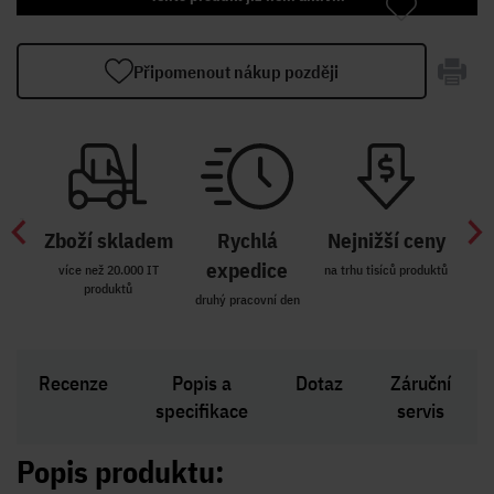
Připomenout nákup později
Zboží skladem
Rychlá
Nejnižší ceny
Z
míst
expedice
více než 20.000 IT
na trhu tisíců produktů
produktů
R i SK
druhý pracovní den
Zakl
Recenze
Popis a
Dotaz
Záruční
specifikace
servis
Popis produktu: