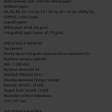
Zadní podavač: max. 100 listů (běžný papír)
Velikosti papíru
A4, A5, B5, 10 × 15 cm, 13 × 18 cm, 20 × 25 cm, obálky (DL,
COM10), Letter, Legal
Gramáž papíru
Běžný papír: 64 až 105 g/m2
Fotografický papír Canon: až 275 g/m2
SPECIFIKACE SKENERU
Typ skeneru
Plochý skener fotografií a dokumentů se snímačem CIS
Rozlišení skeneru (optické)
600 × 1 200 dpi1
Rychlost skenování A4
Přibližně Přibližně 19 s1
Hloubka skenování (Vstup / výstup)
Barevně: 48 bitů / 24 bitů
Stupně šedé: 16 bitů / 8 bitů
Maximální velikost dokumentu
216 × 297 mm
SPECIFIKACE KOPÍRKY