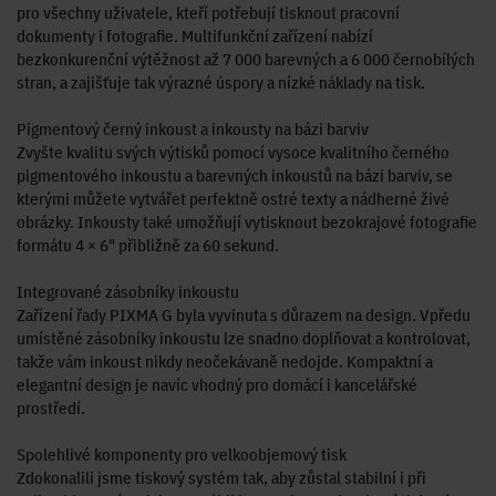
pro všechny uživatele, kteří potřebují tisknout pracovní
dokumenty i fotografie. Multifunkční zařízení nabízí
bezkonkurenční výtěžnost až 7 000 barevných a 6 000 černobílých
stran, a zajišťuje tak výrazné úspory a nízké náklady na tisk.
Pigmentový černý inkoust a inkousty na bázi barviv
Zvyšte kvalitu svých výtisků pomocí vysoce kvalitního černého
pigmentového inkoustu a barevných inkoustů na bázi barviv, se
kterými můžete vytvářet perfektně ostré texty a nádherné živé
obrázky. Inkousty také umožňují vytisknout bezokrajové fotografie
formátu 4 × 6" přibližně za 60 sekund.
Integrované zásobníky inkoustu
Zařízení řady PIXMA G byla vyvinuta s důrazem na design. Vpředu
umístěné zásobníky inkoustu lze snadno doplňovat a kontrolovat,
takže vám inkoust nikdy neočekávaně nedojde. Kompaktní a
elegantní design je navíc vhodný pro domácí i kancelářské
prostředí.
Spolehlivé komponenty pro velkoobjemový tisk
Zdokonalili jsme tiskový systém tak, aby zůstal stabilní i při