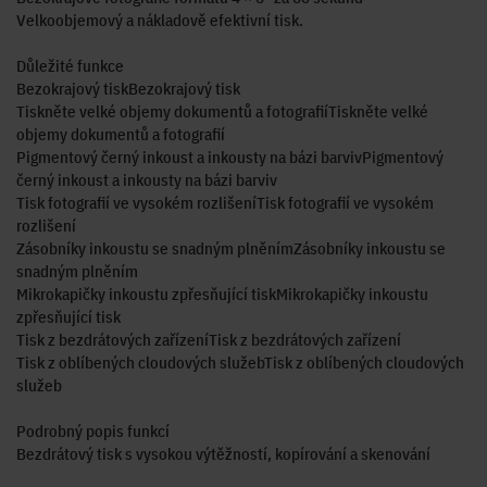
Velkoobjemový a nákladově efektivní tisk.
Důležité funkce
Bezokrajový tiskBezokrajový tisk
Tiskněte velké objemy dokumentů a fotografiíTiskněte velké
objemy dokumentů a fotografií
Pigmentový černý inkoust a inkousty na bázi barvivPigmentový
černý inkoust a inkousty na bázi barviv
Tisk fotografií ve vysokém rozlišeníTisk fotografií ve vysokém
rozlišení
Zásobníky inkoustu se snadným plněnímZásobníky inkoustu se
snadným plněním
Mikrokapičky inkoustu zpřesňující tiskMikrokapičky inkoustu
zpřesňující tisk
Tisk z bezdrátových zařízeníTisk z bezdrátových zařízení
Tisk z oblíbených cloudových služebTisk z oblíbených cloudových
služeb
Podrobný popis funkcí
Bezdrátový tisk s vysokou výtěžností, kopírování a skenování