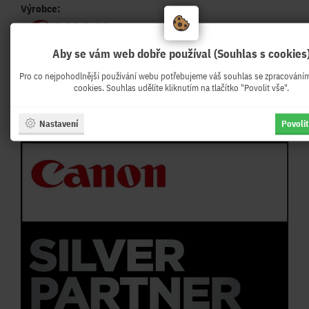
Výrobce:
Aby se vám web dobře používal (Souhlas s cookies
Partnerství:
Pro co nejpohodlnější používání webu potřebujeme váš souhlas se zpracování
Naše firma je již mnoho let
B2B
autorizovaným SILVER
cookies. Souhlas udělíte kliknutím na tlačítko "Povolit vše".
partner CANON. Účastníme tak všech pravidelných
obchodních a servisních školení a prezentací CANON. Pro
větší zakazky Vám rádi připravíme speciální nabídku s
Nastavení
Povolit
podporou vendora CANON.