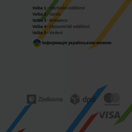
Volba 1
- Obchodní oddělení
Volba 2
- Servis
Volba 3
- Reklamce
Volba 4
- Ekonomické oddělení
Volba 5
- Vedení
Інформація українською мовою