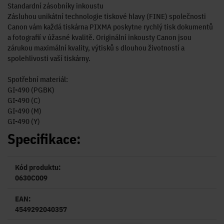
Standardní zásobníky inkoustu
Zásluhou unikátní technologie tiskové hlavy (FINE) společnosti
Canon vám každá tiskárna PIXMA poskytne rychlý tisk dokumentů
a fotografií v úžasné kvalitě. Originální inkousty Canon jsou
zárukou maximální kvality, výtisků s dlouhou životností a
spolehlivosti vaší tiskárny.
Spotřební materiál:
GI-490 (PGBK)
GI-490 (C)
GI-490 (M)
GI-490 (Y)
Specifikace:
Kód produktu:
0630C009
EAN:
4549292040357