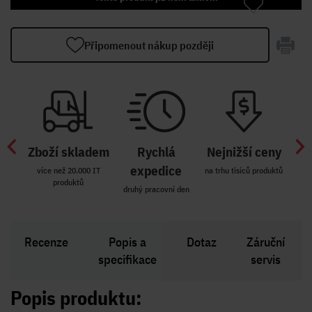
Připomenout nákup později
Zboží skladem
Rychlá
Nejnižší ceny
Z
míst
expedice
více než 20.000 IT
na trhu tisíců produktů
produktů
R i SK
druhý pracovní den
Zakl
Recenze
Popis a
Dotaz
Záruční
specifikace
servis
Popis produktu: