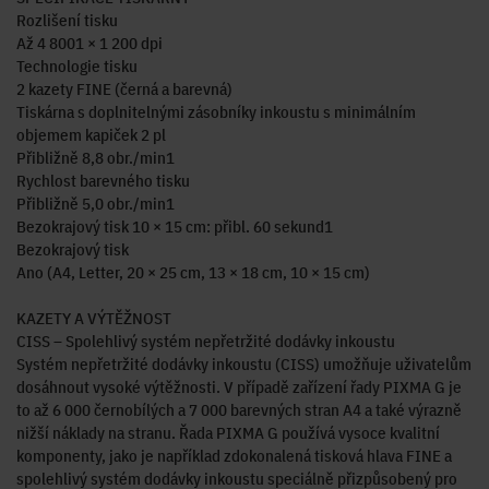
Rozlišení tisku
Až 4 8001 × 1 200 dpi
Technologie tisku
2 kazety FINE (černá a barevná)
Tiskárna s doplnitelnými zásobníky inkoustu s minimálním
objemem kapiček 2 pl
Přibližně 8,8 obr./min1
Rychlost barevného tisku
Přibližně 5,0 obr./min1
Bezokrajový tisk 10 × 15 cm: přibl. 60 sekund1
Bezokrajový tisk
Ano (A4, Letter, 20 × 25 cm, 13 × 18 cm, 10 × 15 cm)
KAZETY A VÝTĚŽNOST
CISS – Spolehlivý systém nepřetržité dodávky inkoustu
Systém nepřetržité dodávky inkoustu (CISS) umožňuje uživatelům
dosáhnout vysoké výtěžnosti. V případě zařízení řady PIXMA G je
to až 6 000 černobílých a 7 000 barevných stran A4 a také výrazně
nižší náklady na stranu. Řada PIXMA G používá vysoce kvalitní
komponenty, jako je například zdokonalená tisková hlava FINE a
spolehlivý systém dodávky inkoustu speciálně přizpůsobený pro