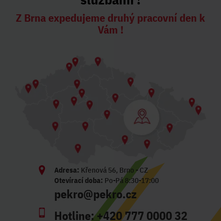
Z Brna expedujeme druhý pracovní den k
Vám !
Adresa:
Křenová 56, Brno - CZ
Otevírací doba:
Po-Pá 8:30-17:00
pekro@pekro.cz
Hotline:
+420 777 0000 32