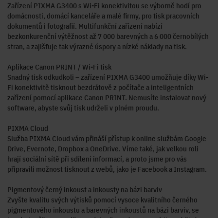
Zařízení PIXMA G3400 s Wi-Fi konektivitou se výborně hodí pro
domácnosti, domácí kanceláře a malé firmy, pro tisk pracovních
dokumentů i fotografií. Multifunkční zařízení nabízí
bezkonkurenční výtěžnost až 7 000 barevných a 6 000 černobílých
stran, a zajišťuje tak výrazné úspory a nízké náklady na tisk.
Aplikace Canon PRINT / Wi-Fi tisk
Snadný tisk odkudkoli – zařízení PIXMA G3400 umožňuje díky Wi-
Fi konektivitě tisknout bezdrátově z počítače a inteligentních
zařízení pomocí aplikace Canon PRINT. Nemusíte instalovat nový
software, abyste svůj tisk udrželi v plném proudu.
PIXMA Cloud
Služba PIXMA Cloud vám přináší přístup k online službám Google
Drive, Evernote, Dropbox a OneDrive. Víme také, jak velkou roli
hrají sociální sítě při sdílení informací, a proto jsme pro vás
připravili možnost tisknout z webů, jako je Facebook a Instagram.
Pigmentový černý inkoust a inkousty na bázi barviv
Zvyšte kvalitu svých výtisků pomocí vysoce kvalitního černého
pigmentového inkoustu a barevných inkoustů na bázi barviv, se