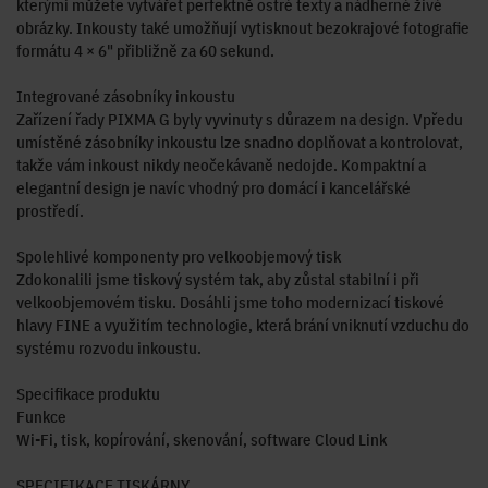
kterými můžete vytvářet perfektně ostré texty a nádherné živé
obrázky. Inkousty také umožňují vytisknout bezokrajové fotografie
formátu 4 × 6" přibližně za 60 sekund.
Integrované zásobníky inkoustu
Zařízení řady PIXMA G byly vyvinuty s důrazem na design. Vpředu
umístěné zásobníky inkoustu lze snadno doplňovat a kontrolovat,
takže vám inkoust nikdy neočekávaně nedojde. Kompaktní a
elegantní design je navíc vhodný pro domácí i kancelářské
prostředí.
Spolehlivé komponenty pro velkoobjemový tisk
Zdokonalili jsme tiskový systém tak, aby zůstal stabilní i při
velkoobjemovém tisku. Dosáhli jsme toho modernizací tiskové
hlavy FINE a využitím technologie, která brání vniknutí vzduchu do
systému rozvodu inkoustu.
Specifikace produktu
Funkce
Wi-Fi, tisk, kopírování, skenování, software Cloud Link
SPECIFIKACE TISKÁRNY