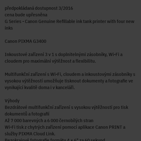
předpokládaná dostupnost 3/2016
cena bude upřesněna
G Series - Canon Genuine Refillable ink tank printer with four new
inks
Canon PIXMA G3400
Inkoustové zařízení 3 v 1 s doplnitelnými zásobníky, Wi-Fi a
cloudem pro maximální výtěžnost a flexibilitu.
Multifunkční zařízení s Wi-Fi, cloudem a inkoustovými zásobníky s
vysokou výtěžností umožňuje tisknout dokumenty a fotografie ve
vynikající kvalitě doma i v kanceláři.
Výhody
Bezdrátové multifunkční zařízení s vysokou výtěžností pro tisk
dokumentů a fotografií
Až 7 000 barevných a 6 000 černobílých stran
Wi-Fi tisk z chytrých zařízení pomocí aplikace Canon PRINT a
služby PIXMA Cloud Link.
Bezokrajové fotografie formátu 4 × 6" za 60 sekund