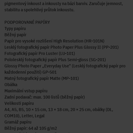
pigmentový inkoust a inkousty na bázi barviv. Zaručuje jemnost,
stabilitu a spolehlivý průtok inkoustu.
PODPOROVANÉ PAPÍRY
Typy papíru
Běžný papír
Papír pro vysoké rozlišení High Resolution (HR-101N)
Lesklý fotografický papír Photo Paper Plus Glossy II (PP-201)
Fotografický papír Pro Luster (LU-101)
Pololesklý fotografický papír Plus Semi-gloss (SG-201)
Glossy Photo Paper „Everyday Use“ (Lesklý fotografický papír pro
každodenní použití) GP-501
Matný fotografický papír Matte (MP-101)
Obálka
Maximální vstup papíru
Zadní podavač: max. 100 listů (běžný papír)
Velikosti papíru
A4, A5, B5, 10 × 15 cm, 13 × 18 cm, 20 × 25 cm, obálky (DL,
COM10), Letter, Legal
Gramáž papíru
Běžný papír: 64 až 105 g/m2