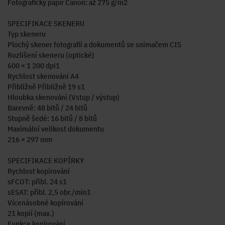
Fotografický papír Canon: až 275 g/m2
SPECIFIKACE SKENERU
Typ skeneru
Plochý skener fotografií a dokumentů se snímačem CIS
Rozlišení skeneru (optické)
600 × 1 200 dpi1
Rychlost skenování A4
Přibližně Přibližně 19 s1
Hloubka skenování (Vstup / výstup)
Barevně: 48 bitů / 24 bitů
Stupně šedé: 16 bitů / 8 bitů
Maximální velikost dokumentu
216 × 297 mm
SPECIFIKACE KOPÍRKY
Rychlost kopírování
sFCOT: přibl. 24 s1
sESAT: přibl. 2,5 obr./min1
Vícenásobné kopírování
21 kopií (max.)
Funkce kopírování