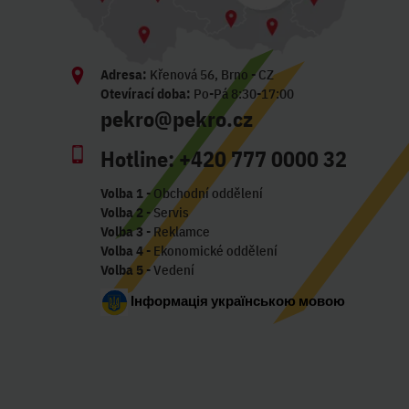
Adresa:
Křenová 56, Brno - CZ
Otevírací doba:
Po-Pá 8:30-17:00
pekro@pekro.cz
Hotline:
+420 777 0000 32
Volba 1
- Obchodní oddělení
Volba 2
- Servis
Volba 3
- Reklamce
Volba 4
- Ekonomické oddělení
Volba 5
- Vedení
Інформація українською мовою