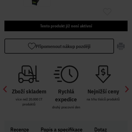
Tento produkt již není aktivní
Připomenout nákup později
Zboží skladem
Rychlá
Nejnižší ceny
Z
míst
expedice
více než 20.000 IT
na trhu tisíců produktů
produktů
R i SK
druhý pracovní den
Zakl
Recenze
Popis a specifikace
Dotaz