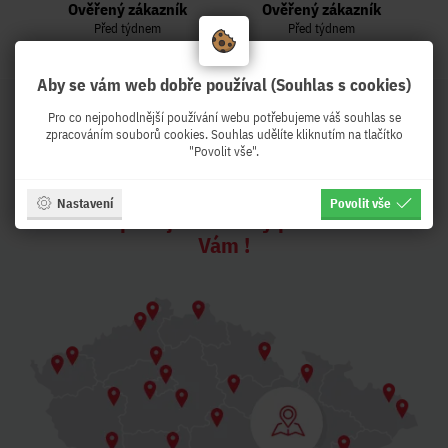
Ověřený zákazník
Ověřený zákazník
Před týdnem
Před týdnem
Aby se vám web dobře používal (Souhlas s cookies)
Pro co nejpohodlnější používání webu potřebujeme váš souhlas se
zpracováním souborů cookies. Souhlas udělíte kliknutím na tlačítko
PeKro - IT eshop, ale se
"Povolit vše".
službami !
Nastavení
Povolit vše
Z Brna expedujeme druhý pracovní den k
Vám !