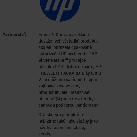
Partnerství:
Firma PeKro.cz na základě
dosažených výsledků prodejů a
školení obdržela opakovaně
autorizační HP partnerství "
HP
Silver Partner
" prodejce
oficiální CZ distribuce značky HP
- HEWLETT PACKARD. Díky tomu
Vám můžeme nabídnout nejen
zajímavé kusové ceny
produktům, ale i realizovat
objemnější projekty a tendry s
cenovou podporou vendora HP.
K veškerým produktům
nabízíme také naše služby jako
návrhy řešení, instalace,
servis,..