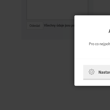
Všechny údaje jsou povinné.
Odeslat
Pro co nejpo
Nasta