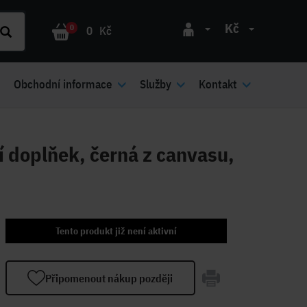
Kč
0
0
Kč
Obchodní informace
Služby
Kontakt
 doplňek, černá z canvasu,
Tento produkt již není aktivní
Připomenout nákup později