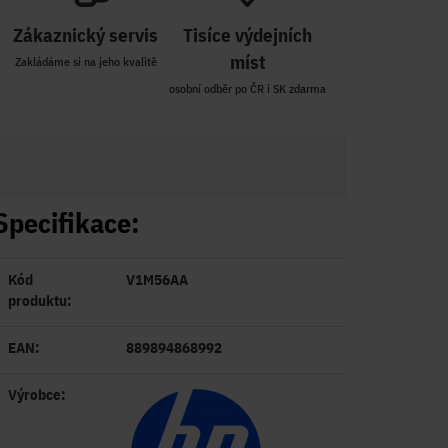
Zákaznický servis
Tisíce výdejních
míst
Zakládáme si na jeho kvalitě
osobní odběr po ČR i SK zdarma
Specifikace:
Kód
V1M56AA
produktu:
EAN:
889894868992
Výrobce: