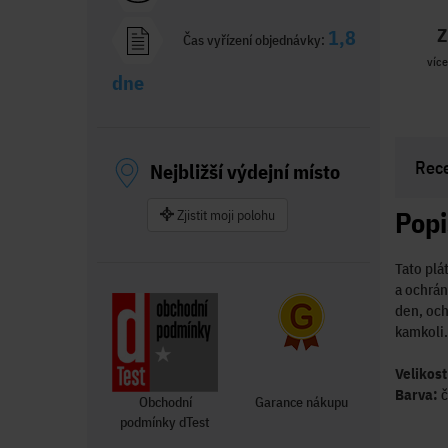
Z
1,8
Čas vyřízení objednávky:
více
dne
Rec
Nejbližší výdejní místo
Popi
Zjistit moji polohu
Tato plá
a ochrán
den, och
kamkoli.
Velikost
Barva:
č
Obchodní
Garance nákupu
podmínky dTest