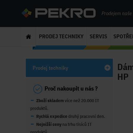
Prodejem naše s
PRODEJ TECHNIKY
SERVIS
SPOTŘE
Dáms
Prodej techniky
HP
Proč nakoupit u nás ?
Zboží skladem
více než 20.000 IT
produktů.
Rychlá expedice
druhý pracovní den.
Nejnižší ceny
na trhu tisíců IT
produktů.