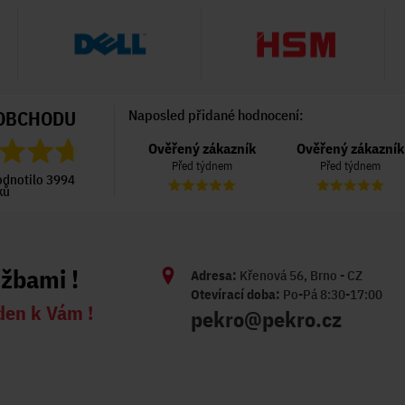
OBCHODU
Naposled přidané hodnocení:
Ověřený zákazník
Ověřený zákazník
Ověřený zákazník
Před týdnem
Před týdnem
Před týdnem
odnotilo 3994
ků
užbami !
Adresa:
Křenová 56, Brno - CZ
Otevírací doba:
Po-Pá 8:30-17:00
den k Vám !
pekro@pekro.cz