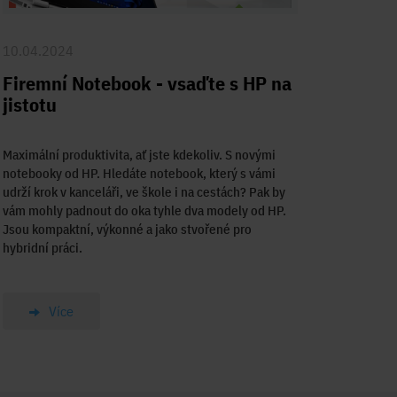
10.04.2024
Firemní Notebook - vsaďte s HP na
jistotu
Maximální produktivita, ať jste kdekoliv. S novými
notebooky od HP. Hledáte notebook, který s vámi
udrží krok v kanceláři, ve škole i na cestách? Pak by
vám mohly padnout do oka tyhle dva modely od HP.
Jsou kompaktní, výkonné a jako stvořené pro
hybridní práci.
Více