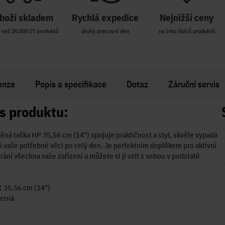
boží skladem
Rychlá expedice
Nejnižší ceny
 než 20.000 IT produktů
druhý pracovní den
na trhu tisíců produktů
enze
Popis a specifikace
Dotaz
Záruční servis
s produktu:
těná taška HP 35,56 cm (14") spojuje praktičnost a styl, skvěle vypadá
í vaše potřebné věci po celý den. Je perfektním doplňkem pro aktivní
rání všechna vaše zařízení a můžete si ji vzít s sebou v podstatě
:
35,56 cm (14")
erná