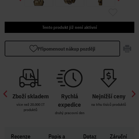
Tento produkt již není aktivní
Připomenout nákup později
Zboží skladem
Rychlá
Nejnižší ceny
Z
míst
expedice
více než 20.000 IT
na trhu tisíců produktů
produktů
R i SK
druhý pracovní den
Zakl
Recenze
Popis a
Dotaz
Záruční