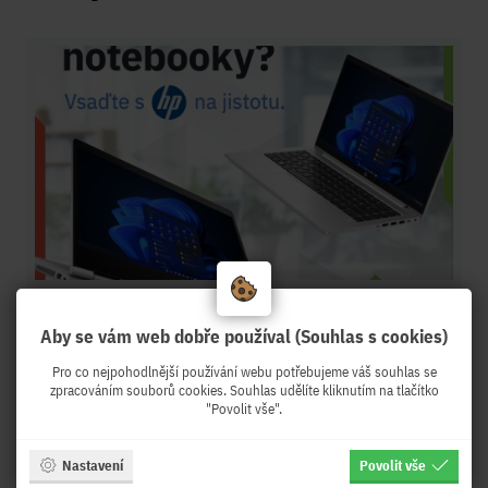
10.04.2024
Aby se vám web dobře používal (Souhlas s cookies)
Firemní Notebook - vsaďte s HP na jistotu
Pro co nejpohodlnější používání webu potřebujeme váš souhlas se
zpracováním souborů cookies. Souhlas udělíte kliknutím na tlačítko
"Povolit vše".
Nastavení
Povolit vše
Více