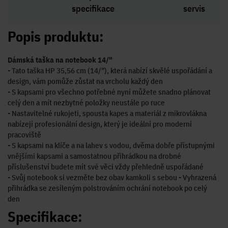
specifikace
servis
Popis produktu:
Dámská taška na notebook 14/"
- Tato taška HP 35,56 cm (14/"), která nabízí skvělé uspořádání a
design, vám pomůže zůstat na vrcholu každý den
- S kapsami pro všechno potřebné nyní můžete snadno plánovat
celý den a mít nezbytné položky neustále po ruce
- Nastavitelné rukojeti, spousta kapes a materiál z mikrovlákna
nabízejí profesionální design, který je ideální pro moderní
pracoviště
- S kapsami na klíče a na lahev s vodou, dvěma dobře přístupnými
vnějšími kapsami a samostatnou přihrádkou na drobné
příslušenství budete mít své věci vždy přehledně uspořádané
- Svůj notebook si vezměte bez obav kamkoli s sebou - Vyhrazená
přihrádka se zesíleným polstrováním ochrání notebook po celý
den
Specifikace: