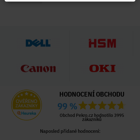
HODNOCENÍ OBCHODU
99 %
Obchod Pekro.cz hodnotilo 3995
zákazníků
Naposled přidané hodnocení: