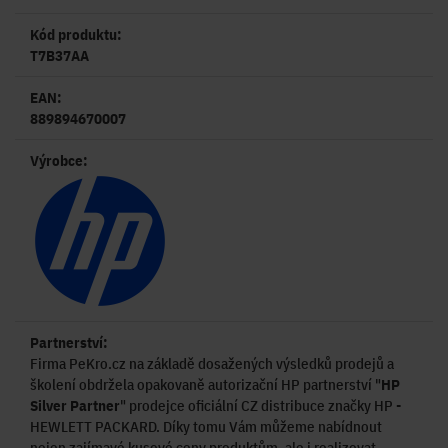
Kód produktu:
T7B37AA
EAN:
889894670007
Výrobce:
Partnerství:
Firma PeKro.cz na základě dosažených výsledků prodejů a
školení obdržela opakovaně autorizační HP partnerství "
HP
Silver Partner
" prodejce oficiální CZ distribuce značky HP -
HEWLETT PACKARD. Díky tomu Vám můžeme nabídnout
nejen zajímavé kusové ceny produktům, ale i realizovat