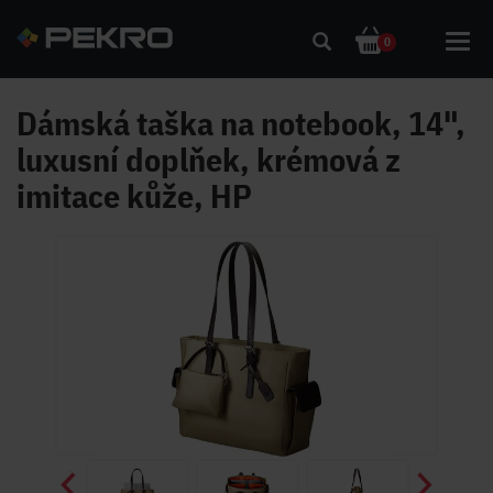
Toggl
0
navig
Dámská taška na notebook, 14",
luxusní doplňek, krémová z
imitace kůže, HP