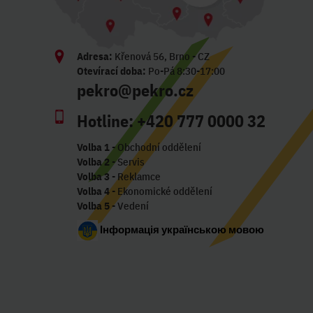
Adresa:
Křenová 56, Brno - CZ
Otevírací doba:
Po-Pá 8:30-17:00
pekro@pekro.cz
Hotline:
+420 777 0000 32
Volba 1
- Obchodní oddělení
Volba 2
- Servis
Volba 3
- Reklamce
Volba 4
- Ekonomické oddělení
Volba 5
- Vedení
Інформація українською мовою