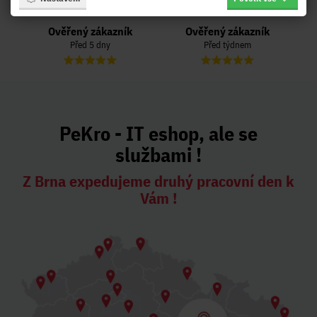
Naposled přidané hodnocení:
Ověřený zákazník
Ověřený zákazník
Před 5 dny
Před týdnem
PeKro - IT eshop, ale se
službami !
Z Brna expedujeme druhý pracovní den k
Vám !