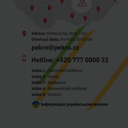
Adresa:
Křenová 56, Brno - CZ
Otevírací doba:
Po-Pá 8:30-17:00
pekro@pekro.cz
Hotline:
+420 777 0000 32
Volba 1
- Obchodní oddělení
Volba 2
- Servis
Volba 3
- Reklamce
Volba 4
- Ekonomické oddělení
Volba 5
- Vedení
Інформація українською мовою