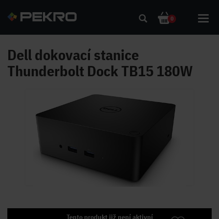
Toggl
0
navig
Dell dokovací stanice
Thunderbolt Dock TB15 180W
Tento produkt již není aktivní