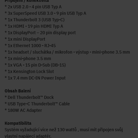
Připojení / konektivita
* 2x USB 2.0 - 4 pin USB Typ A
* 3x SuperSpeed USB 3.0 - 9 pin USB Typ A
* 1x Thunderbolt 3 (USB Typ-C)
* 1x HDMI - 19 pin HDMI Typ A
* 1x DisplayPort – 20 pin display port
* 1x mini DisplayPort
* 1x Ethernet 1000 - RJ-45
* 1x headset / sluchátka / mikrofon - výstup - mini-phone 3.5 mm
* 1x mini-phone 3.5 mm
* 1x VGA - 15 pin D-Sub (DB-15)
* 1x Kensington Lock Slot
* 1x 7.4 mm DC-IN Power Input
Obsah Balení
* Dell Thunderbolt™ Dock
* USB Type-C Thunderbolt™ Cable
* 180W AC Adapter
Kompatibilita
Systém vyžadující více než 130 wattů , musí mít připojen svůj
vlastní napájecí adaptér.