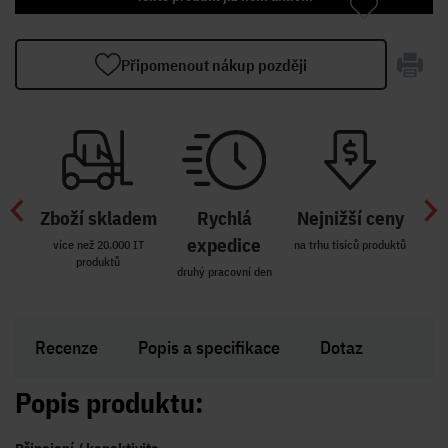
Připomenout nákup později
Zboží skladem
Rychlá
Nejnižší ceny
Z
míst
expedice
více než 20.000 IT
na trhu tisíců produktů
produktů
R i SK
druhý pracovní den
Zakl
Recenze
Popis a specifikace
Dotaz
Popis produktu: