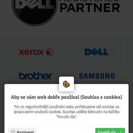
Aby se vám web dobře používal (Souhlas s cookies)
HODNOCENÍ OBCHODU
Pro co nejpohodlnější používání webu potřebujeme váš souhlas se
99 %
zpracováním souborů cookies. Souhlas udělíte kliknutím na tlačítko
"Povolit vše".
Obchod Pekro.cz hodnotilo 3997
zákazníků
Nastavení
Povolit vše