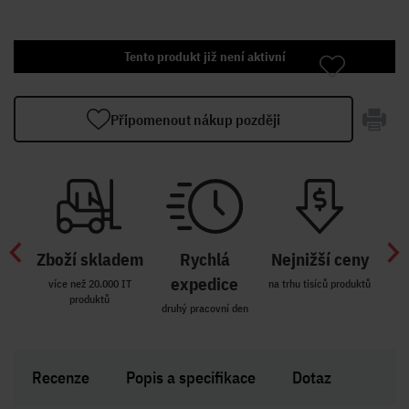
Tento produkt již není aktivní
Připomenout nákup později
Zboží skladem
Rychlá
Nejnižší ceny
Z
míst
expedice
více než 20.000 IT
na trhu tisíců produktů
produktů
R i SK
druhý pracovní den
Zakl
Recenze
Popis a specifikace
Dotaz