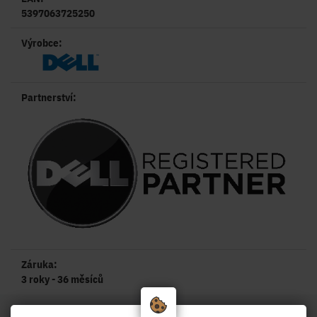
5397063725250
Výrobce:
Partnerství:
Záruka:
3 roky - 36 měsíců