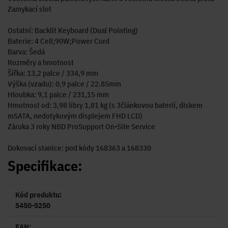
Zamykací slot
Ostatní: Backlit Keyboard (Dual Pointing)
Baterie: 4 Cell;90W;Power Cord
Barva: Šedá
Rozměry a hmotnost
Šířka: 13,2 palce / 334,9 mm
Výška (vzadu): 0,9 palce / 22.85mm
Hloubka: 9,1 palce / 231,15 mm
Hmotnost od: 3,98 libry 1,81 kg (s 3článkovou baterií, diskem
mSATA, nedotykovým displejem FHD LCD)
Záruka 3 roky NBD ProSupport On-Site Service
Dokovací stanice: pod kódy 168363 a 168330
Specifikace:
Kód produktu:
5450-5250
EAN: