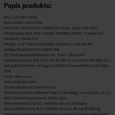
Popis produktu:
DELL Latitude E5450
Part number 5450-5250
Procesor: Intel Core i5-5300U (3M Cache, up to 2.90 GHz)
Paměť/volný slot: 8GB (1x8GB) 1600MHz DDR3L / 1 volný slot
Harddisk: 256GB SSD
Displej: 14.0" FHD (1920x1080) AntiGlare, Cam and Mic
Grafika: Nvidia GeForce 830M 2GB
Síť: Intel Dual Band Wireless-AC 7260 + Bluetooth
Operační systém: Win 7 Pro (64-bit Win 8.1 Licence) MUI;Win 8.1
(64-bit) DVD;McAfee 30 days trial;DDPE Personal;Microsoft Office
Trial
Porty, sloty a šasi:
Univerzální konektor
Čtečka paměťových karet SD 4.0
Volitelný konektor dokování řady E (Edocking), 3 porty USB 3.0 (1 z
nich s funkcí PowerShare), HDMI, VGA
Síťový konektor (RJ-45), volitelný slot pro SIM kartu
Dva rozšiřující sloty M.2: 1 WWAN/HCA a 1 WLAN/BT/WiGig
Volitelná čtečka paměťových karet a volitelná čtečka otisků prstů