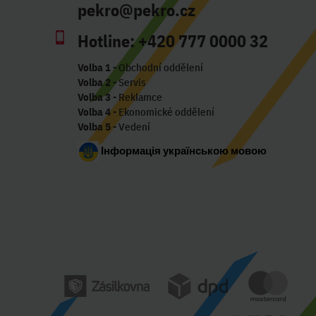
pekro@pekro.cz
Hotline:
+420 777 0000 32
Volba 1
- Obchodní oddělení
Volba 2
- Servis
Volba 3
- Reklamce
Volba 4
- Ekonomické oddělení
Volba 5
- Vedení
Інформація українською мовою