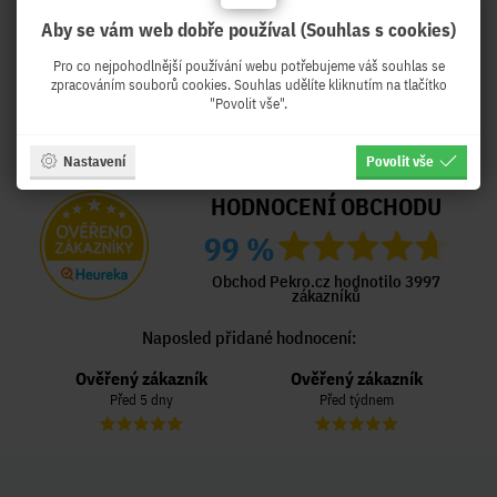
Aby se vám web dobře používal (Souhlas s cookies)
Pro co nejpohodlnější používání webu potřebujeme váš souhlas se
zpracováním souborů cookies. Souhlas udělíte kliknutím na tlačítko
"Povolit vše".
Nastavení
Povolit vše
HODNOCENÍ OBCHODU
99 %
Obchod Pekro.cz hodnotilo 3997
zákazníků
Naposled přidané hodnocení:
Ověřený zákazník
Ověřený zákazník
Před 5 dny
Před týdnem