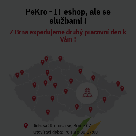
PeKro - IT eshop, ale se
službami !
Z Brna expedujeme druhý pracovní den k
Vám !
Adresa:
Křenová 56, Brno - CZ
Otevírací doba:
Po-Pá 8:30-17:00