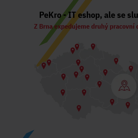
PeKro - IT eshop, ale se sl
Z Brna expedujeme druhý pracovní 