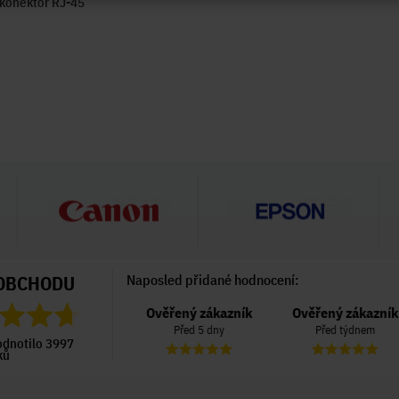
 konektor RJ-45
OBCHODU
Naposled přidané hodnocení:
Ověřený zákazník
Ověřený zákazník
Ověřený zákazník
Před 5 dny
Před 5 dny
Před týdnem
odnotilo 3997
ků