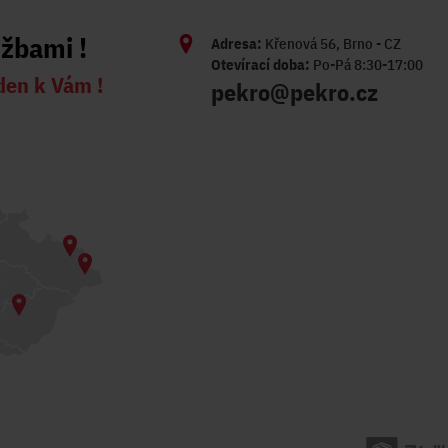
užbami !
Adresa:
Křenová 56, Brno - CZ
Otevírací doba:
Po-Pá 8:30-17:00
den k Vám !
pekro@pekro.cz