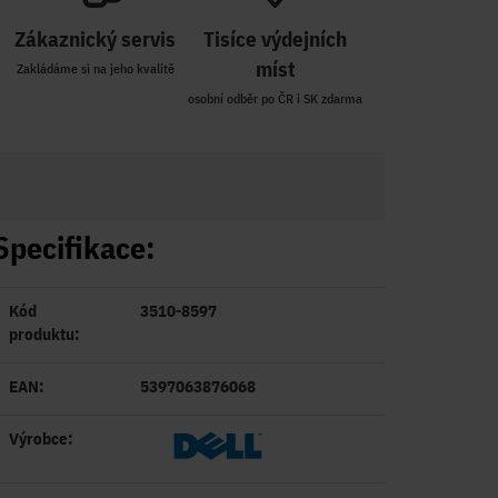
Zákaznický servis
Tisíce výdejních
míst
Zakládáme si na jeho kvalitě
osobní odběr po ČR i SK zdarma
Specifikace:
Kód
3510-8597
produktu:
EAN:
5397063876068
Výrobce: