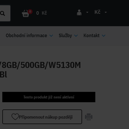
Kč
0
0
Kč
Obchodní informace
Služby
Kontakt
HQ/8GB/500GB/W5130M
Bl
Tento produkt již není aktivní
Připomenout nákup později