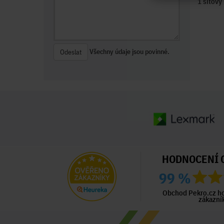
1 síťový
Všechny údaje jsou povinné.
Odeslat
HODNOCENÍ 
99 %
ný zákazník
Ověřený zákazník
Ověřený zákazník
ed 3 dny
Před 4 dny
Před 4 dny
Obchod Pekro.cz h
zákazní