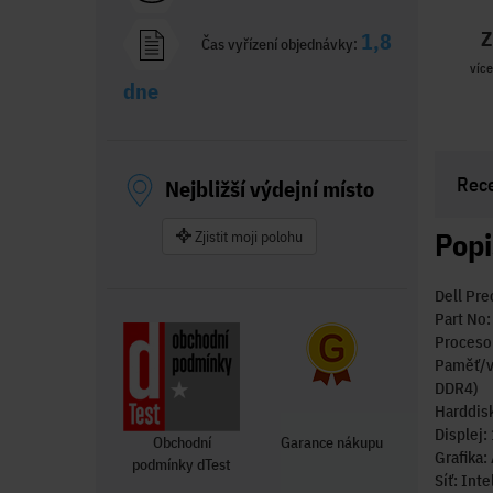
Z
1,8
Čas vyřízení objednávky:
více
dne
Rec
Nejbližší výdejní místo
Popi
Zjistit moji polohu
Dell Pr
Part No
Procesor
Paměť/v
DDR4)
Harddisk
Displej:
Obchodní
Garance nákupu
Grafika
podmínky dTest
Síť: Int