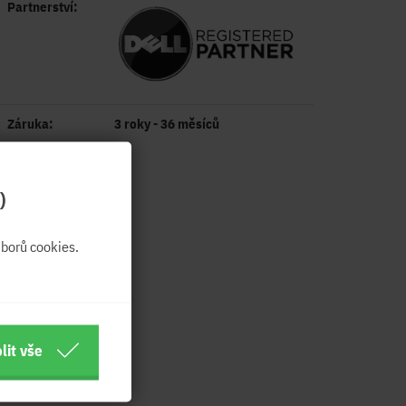
Partnerství:
Záruka:
3 roky - 36 měsíců
)
borů cookies.
lit vše