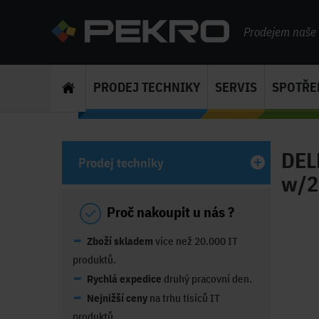
Prodejem naše s
PRODEJ TECHNIKY
SERVIS
SPOTŘE
DEL
Prodej techniky
w/2
Proč nakoupit u nás ?
Zboží skladem
více než 20.000 IT
produktů.
Rychlá expedice
druhý pracovní den.
Nejnižší ceny
na trhu tisíců IT
produktů.