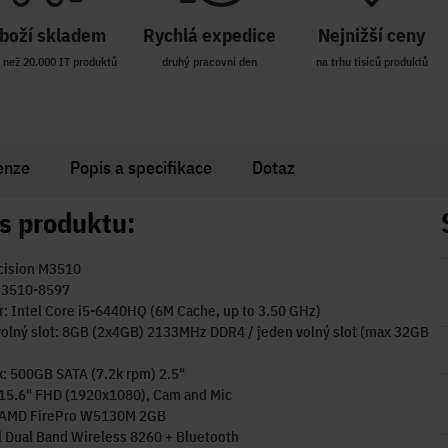
boží skladem
Rychlá expedice
Nejnižší ceny
 než 20.000 IT produktů
druhý pracovní den
na trhu tisíců produktů
enze
Popis a specifikace
Dotaz
s produktu:
ecision M3510
: 3510-8597
: Intel Core i5-6440HQ (6M Cache, up to 3.50 GHz)
olný slot: 8GB (2x4GB) 2133MHz DDR4 / jeden volný slot (max 32GB
: 500GB SATA (7.2k rpm) 2.5"
 15.6" FHD (1920x1080), Cam and Mic
: AMD FirePro W5130M 2GB
el Dual Band Wireless 8260 + Bluetooth