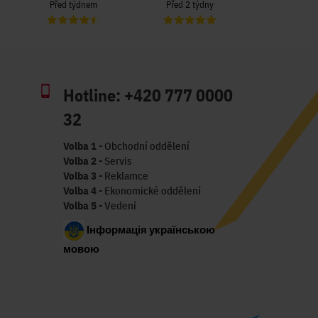
Před týdnem
Před 2 týdny
Před 3 t
Hotline:
+420 777 0000
32
Volba 1
- Obchodní oddělení
Volba 2
- Servis
Volba 3
- Reklamce
Volba 4
- Ekonomické oddělení
Volba 5
- Vedení
Інформація українською
мовою