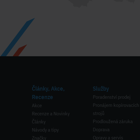
Články, Akce,
Služby
Recenze
Poradenství prodej
Pronájem kopírovacích
Akce
strojů
Recenze a Novinky
Prodloužená záruka
Články
Doprava
Návody a tipy
Opravy a servis
Značky