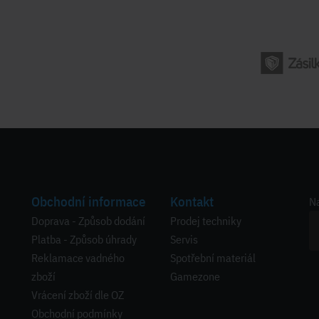
Obchodní informace
Kontakt
Na
Doprava - Způsob dodání
Prodej techniky
Platba - Způsob úhrady
Servis
Reklamace vadného
Spotřební materiál
zboží
Gamezone
Vrácení zboží dle OZ
Obchodní podmínky