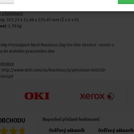
ení
: 1x HDMI
 a hmotnost
ry
: 357,23 x 11,48 x 235,47 mm (Š x V x H)
ost
: 1.78 kg
 roky ProSupport Next Business Day On-Site Service - servis u
ka do druhého pracovního dne
výrobce
: http://www.dell.com/us/business/p/precision-m5510-
tion/pd
OBCHODU
Naposled přidané hodnocení:
Ověřený zákazník
Ověřený zákazník
Ověřený zákazník