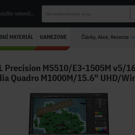
lužby nekončí...
BNÍ MATERIÁL
GAMEZONE
Články, Akce, Recenze
L Precision M5510/E3-1505M v5/
dia Quadro M1000M/15.6" UHD/Win