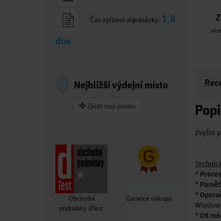
Z
1,8
Čas vyřízení objednávky:
více
dne
Rec
Nejbližší výdejní místo
Popi
Zjistit moji polohu
Zvyšte p
Technic
*
Proce
*
Paměť
*
Operač
Obchodní
Garance nákupu
Windows 
podmínky dTest
*
OS mé