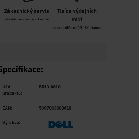
Zákaznický servis
Tisíce výdejních
míst
Zakládáme si na jeho kvalitě
osobní odběr po ČR i SK zdarma
Specifikace:
Kód
5510-8610
produktu:
EAN:
5397063888610
Výrobce: