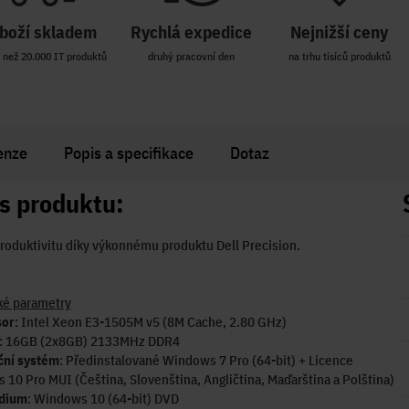
boží skladem
Rychlá expedice
Nejnižší ceny
 než 20.000 IT produktů
druhý pracovní den
na trhu tisíců produktů
enze
Popis a specifikace
Dotaz
s produktu:
roduktivitu díky výkonnému produktu Dell Precision.
ké parametry
sor
: Intel Xeon E3-1505M v5 (8M Cache, 2.80 GHz)
: 16GB (2x8GB) 2133MHz DDR4
ní systém
: Předinstalované Windows 7 Pro (64-bit) + Licence
10 Pro MUI (Čeština, Slovenština, Angličtina, Maďarština a Polština)
dium
: Windows 10 (64-bit) DVD