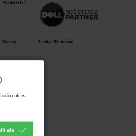
Partnerství:
Záruka:
3 roky - 36 měsíců
)
borů cookies.
lit vše