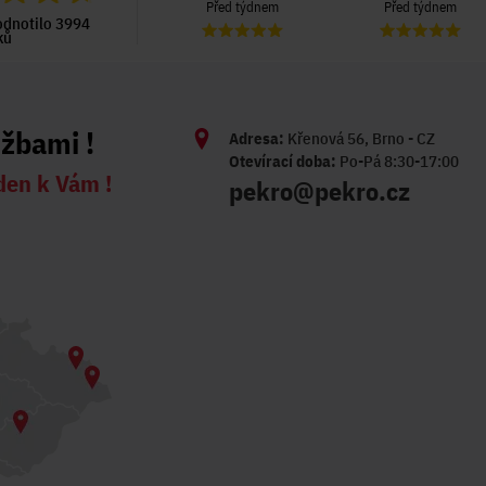
Před 6 dny
Před týdnem
Před týdnem
odnotilo 3994
ků
užbami !
Adresa:
Křenová 56, Brno - CZ
Otevírací doba:
Po-Pá 8:30-17:00
den k Vám !
pekro@pekro.cz