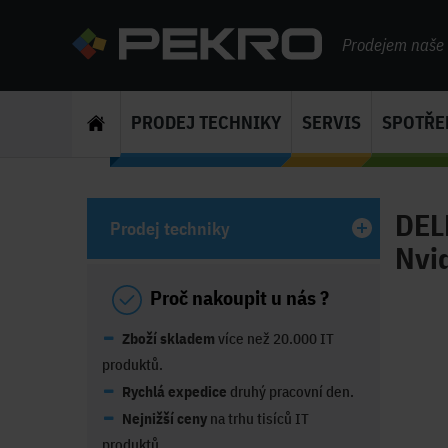
Prodejem naše s
PRODEJ TECHNIKY
SERVIS
SPOTŘE
DEL
Prodej techniky
Nvi
Proč nakoupit u nás ?
Zboží skladem
více než 20.000 IT
produktů.
Rychlá expedice
druhý pracovní den.
Nejnižší ceny
na trhu tisíců IT
produktů.