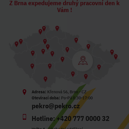
Z Brna expedujeme druhý pracovní den k
Vám !
Adresa:
Křenová 56, Brno - CZ
Otevírací doba:
Po-Pá 8:30-17:00
pekro@pekro.cz
Hotline:
+420 777 0000 32