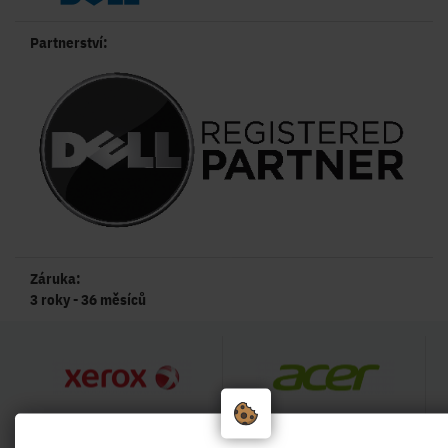
Partnerství:
Záruka:
3 roky - 36 měsíců