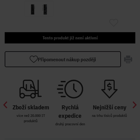
Tento produkt již není aktivní
Připomenout nákup později
Zboží skladem
Rychlá
Nejnižší ceny
Z
míst
expedice
více než 20.000 IT
na trhu tisíců produktů
produktů
R i SK
druhý pracovní den
Zakl