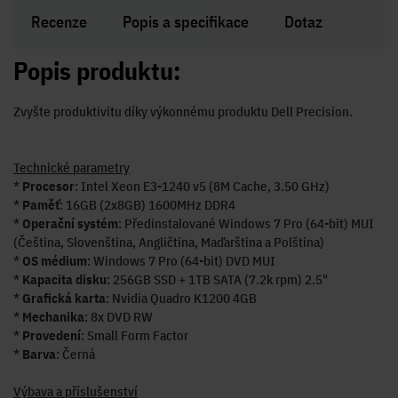
Recenze
Popis a specifikace
Dotaz
Popis produktu:
Zvyšte produktivitu díky výkonnému produktu Dell Precision.
Technické parametry
*
Procesor
: Intel Xeon E3-1240 v5 (8M Cache, 3.50 GHz)
*
Paměť
: 16GB (2x8GB) 1600MHz DDR4
*
Operační systém
: Předinstalované Windows 7 Pro (64-bit) MUI
(Čeština, Slovenština, Angličtina, Maďarština a Polština)
*
OS médium
: Windows 7 Pro (64-bit) DVD MUI
*
Kapacita disku
: 256GB SSD + 1TB SATA (7.2k rpm) 2.5"
*
Grafická karta
: Nvidia Quadro K1200 4GB
*
Mechanika
: 8x DVD RW
*
Provedení
: Small Form Factor
*
Barva
: Černá
Výbava a příslušenství