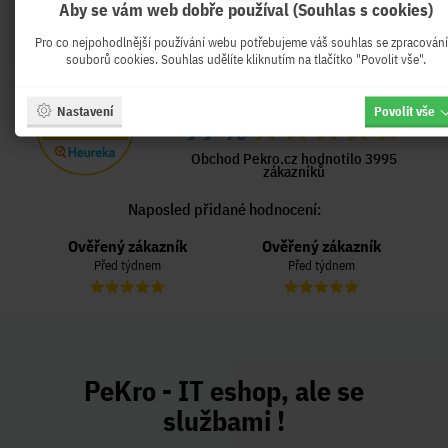
Aby se vám web dobře používal (Souhlas s cookies)
Pro co nejpohodlnější používání webu potřebujeme váš souhlas se zpracován
souborů cookies. Souhlas udělíte kliknutím na tlačítko "Povolit vše".
HODNOCENÍ OBCHODU
Nastavení
Povolit vše
99 %
Obchod Pekro.cz hodnotilo 3995
zákazníků
Naposled přidané hodnocení:
Ověřený zákazník
Ověřený zákazník
Před týdnem
Před týdnem
PeKro - IT eshop, ale se
službami !