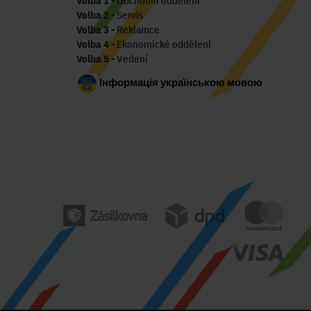
Volba 1
- Obchodní oddělení
Volba 2
- Servis
Volba 3
- Reklamce
Volba 4
- Ekonomické oddělení
Volba 5
- Vedení
Інформація українською мовою