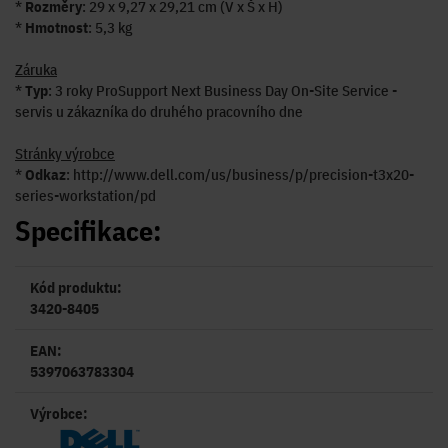
*
Rozměry
: 29 x 9,27 x 29,21 cm (V x Š x H)
*
Hmotnost
: 5,3 kg
Záruka
*
Typ
: 3 roky ProSupport Next Business Day On-Site Service -
servis u zákazníka do druhého pracovního dne
Stránky výrobce
*
Odkaz
: http://www.dell.com/us/business/p/precision-t3x20-
series-workstation/pd
Specifikace:
Kód produktu:
3420-8405
EAN:
5397063783304
Výrobce: