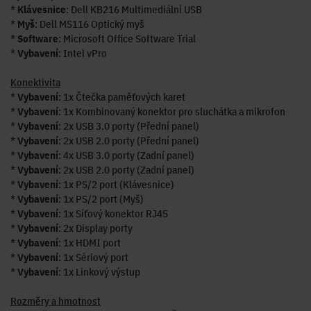
*
Klávesnice
: Dell KB216 Multimediální USB
*
Myš
: Dell MS116 Optický myš
*
Software
: Microsoft Office Software Trial
*
Vybavení
: Intel vPro
Konektivita
*
Vybavení
: 1x Čtečka paměťových karet
*
Vybavení
: 1x Kombinovaný konektor pro sluchátka a mikrofon
*
Vybavení
: 2x USB 3.0 porty (Přední panel)
*
Vybavení
: 2x USB 2.0 porty (Přední panel)
*
Vybavení
: 4x USB 3.0 porty (Zadní panel)
*
Vybavení
: 2x USB 2.0 porty (Zadní panel)
*
Vybavení
: 1x PS/2 port (Klávesnice)
*
Vybavení
: 1x PS/2 port (Myš)
*
Vybavení
: 1x Síťový konektor RJ45
*
Vybavení
: 2x Display porty
*
Vybavení
: 1x HDMI port
*
Vybavení
: 1x Sériový port
*
Vybavení
: 1x Linkový výstup
Rozměry a hmotnost