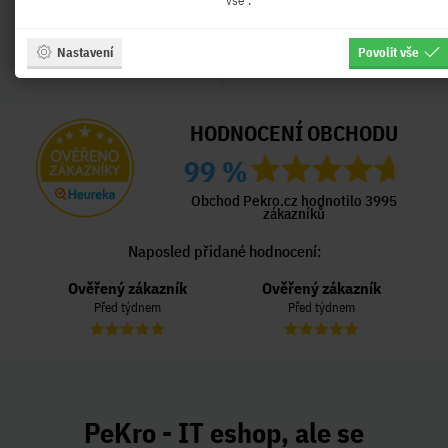
vše".
Nastavení
Povolit vše
HODNOCENÍ OBCHODU
99 %
Obchod Pekro.cz hodnotilo 3995
zákazníků
Naposled přidané hodnocení:
Ověřený zákazník
Ověřený zákazník
Před týdnem
Před týdnem
PeKro - IT eshop, ale se