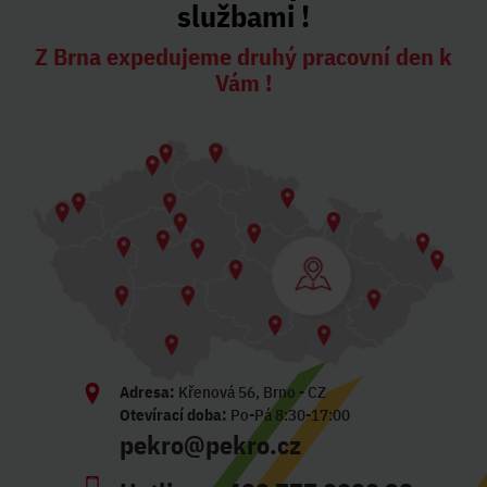
službami !
Z Brna expedujeme druhý pracovní den k
Vám !
Adresa:
Křenová 56, Brno - CZ
Otevírací doba:
Po-Pá 8:30-17:00
pekro@pekro.cz