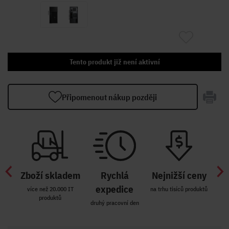
Tento produkt již není aktivní
Připomenout nákup později
Zboží skladem
Rychlá
Nejnižší ceny
Z
míst
expedice
více než 20.000 IT
na trhu tisíců produktů
produktů
R i SK
druhý pracovní den
Zakl