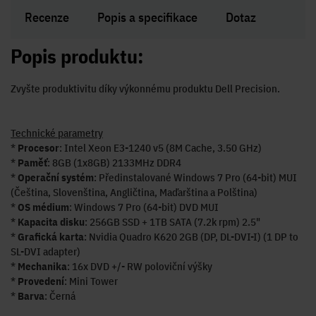
Recenze
Popis a specifikace
Dotaz
Popis produktu:
Zvyšte produktivitu díky výkonnému produktu Dell Precision.
Technické parametry
*
Procesor
: Intel Xeon E3-1240 v5 (8M Cache, 3.50 GHz)
*
Paměť
: 8GB (1x8GB) 2133MHz DDR4
*
Operační systém
: Předinstalované Windows 7 Pro (64-bit) MUI
(Čeština, Slovenština, Angličtina, Maďarština a Polština)
*
OS médium
: Windows 7 Pro (64-bit) DVD MUI
*
Kapacita disku
: 256GB SSD + 1TB SATA (7.2k rpm) 2.5"
*
Grafická karta
: Nvidia Quadro K620 2GB (DP, DL-DVI-I) (1 DP to
SL-DVI adapter)
*
Mechanika
: 16x DVD +/- RW poloviční výšky
*
Provedení
: Mini Tower
*
Barva
: Černá