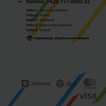
Hotline:
+420 777 0000 32
Volba 1
- Obchodní oddělení
Volba 2
- Servis
Volba 3
- Reklamce
Volba 4
- Ekonomické oddělení
Volba 5
- Vedení
Інформація українською мовою