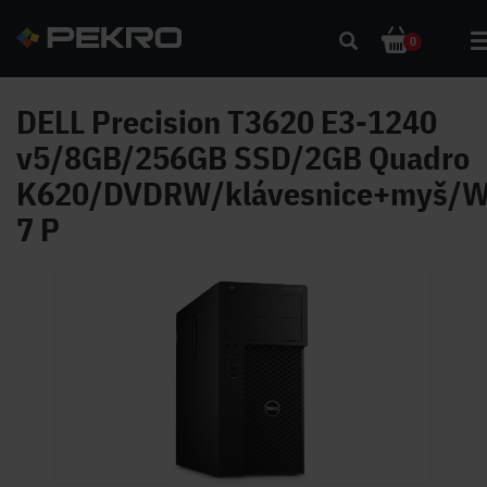
0
DELL Precision T3620 E3-1240
v5/8GB/256GB SSD/2GB Quadro
K620/DVDRW/klávesnice+myš/W
7 P