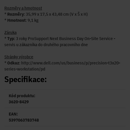
Rozměry a hmotnost
*
Rozměry
: 35,99 x 17,5 x 43,48 cm (V x Š x H)
*
Hmotnost
: 9,1 kg
Záruka
*
Typ
: 3 roky ProSupport Next Business Day On-Site Service -
servis u zákazníka do druhého pracovního dne
Stránky výrobce
*
Odkaz
: http://www.dell.com/us/business/p/precision-t3x20-
series-workstation/pd
Specifikace:
Kód produktu:
3620-8429
EAN:
5397063783748