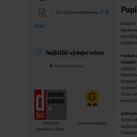
Popi
1,8
Čas vyřízení objednávky:
Adaptér 
dne
úpravy a
umožňuje
vzdáleno
Nejbližší výdejní místo
Funkce 
Adaptér 
Zjistit moji polohu
Adaptér 
libovoln
DisplayP
rozhraní
Tento un
monitorů
Zobrazo
Tento ad
Obchodní
Garance nákupu
na libo
podmínky dTest
Pokud má