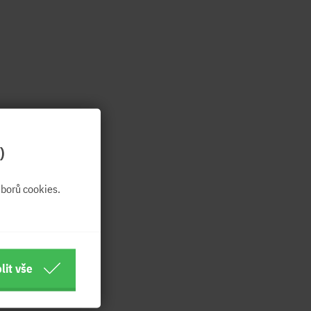
)
borů cookies.
lit vše