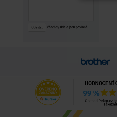
Všechny údaje jsou povinné.
Odeslat
HODNOCENÍ 
99 %
ný zákazník
Ověřený zákazník
Ověřený zákazník
ed 2 dny
Před 2 dny
Před 6 dny
Obchod Pekro.cz h
zákazní