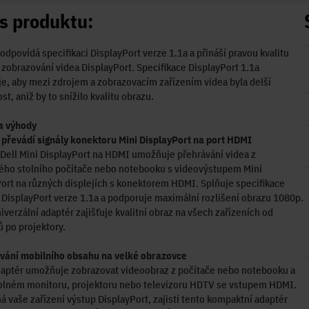
s produktu:
odpovídá specifikaci DisplayPort verze 1.1a a přináší pravou kvalitu
 zobrazování videa DisplayPort. Specifikace DisplayPort 1.1a
, aby mezi zdrojem a zobrazovacím zařízením videa byla delší
st, aniž by to snížilo kvalitu obrazu.
a výhody
převádí signály konektoru Mini DisplayPort na port HDMI
Dell Mini DisplayPort na HDMI umožňuje přehrávání videa z
ého stolního počítače nebo notebooku s videovýstupem Mini
ort na různých displejích s konektorem HDMI. Splňuje specifikace
 DisplayPort verze 1.1a a podporuje maximální rozlišení obrazu 1080p.
iverzální adaptér zajišťuje kvalitní obraz na všech zařízeních od
 po projektory.
vání mobilního obsahu na velké obrazovce
aptér umožňuje zobrazovat videoobraz z počítače nebo notebooku a
volném monitoru, projektoru nebo televizoru HDTV se vstupem HDMI.
 vaše zařízení výstup DisplayPort, zajistí tento kompaktní adaptér