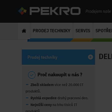
Prodejem naše s
PRODEJ TECHNIKY
SERVIS
SPOTŘE
DELL
Prodej techniky
Proč nakoupit u nás ?
Zboží skladem
více než 20.000 IT
produktů.
Rychlá expedice
druhý pracovní den.
Nejnižší ceny
na trhu tisíců IT
produktů.