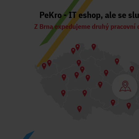
PeKro - IT eshop, ale se sl
Z Brna expedujeme druhý pracovní 