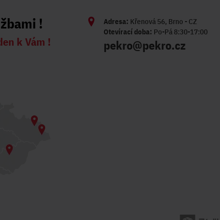
užbami !
Adresa:
Křenová 56, Brno - CZ
Otevírací doba:
Po-Pá 8:30-17:00
den k Vám !
pekro@pekro.cz