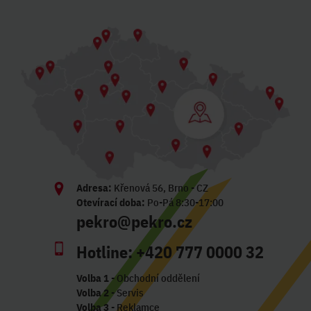
Adresa:
Křenová 56, Brno - CZ
Otevírací doba:
Po-Pá 8:30-17:00
pekro@pekro.cz
Hotline:
+420 777 0000 32
Volba 1
- Obchodní oddělení
Volba 2
- Servis
Volba 3
- Reklamce