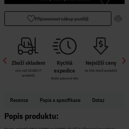
Připomenout nákup později
Zboží skladem
Rychlá
Nejnižší ceny
Z
míst
expedice
více než 20.000 IT
na trhu tisíců produktů
produktů
R i SK
druhý pracovní den
Zakl
Recenze
Popis a specifikace
Dotaz
Popis produktu: