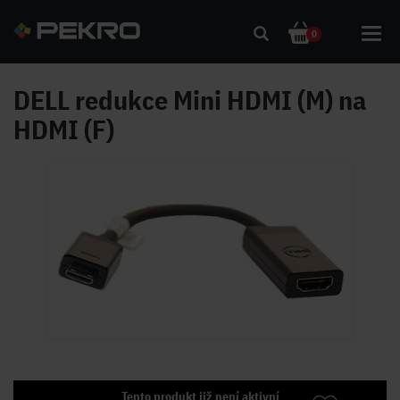
Toggl
0
navig
DELL redukce Mini HDMI (M) na
HDMI (F)
Tento produkt již není aktivní