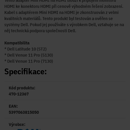
Tento adaptér Mini HDMI na HDMI slouží k připojení monitoru
HDMI ke konektoru HDMI při cenově výhodném řešení zobrazení.
Kabel s adaptérem Mini HDMI na HDMI je zkonstruován z velmi
kvalitních materiálů. Tento produkt byl testován a ověřen se
systémy Dell. Pokud jej používáte s výrobkem Dell, vztahuje se na
něj technická podpora společnosti Dell.
Kompatibilita
* Dell Latitude 10 (ST2)
* Dell Venue 11 Pro (5130)
* Dell Venue 11 Pro (7130)
Specifikace:
Kód produktu:
470-12367
EAN:
5397063815050
Výrobce: