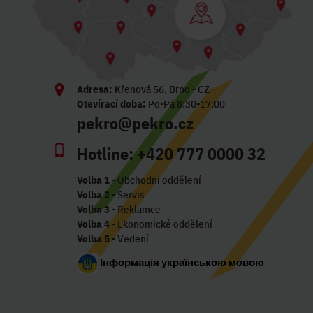
Adresa:
Křenová 56, Brno - CZ
Otevírací doba:
Po-Pá 8:30-17:00
pekro@pekro.cz
Hotline:
+420 777 0000 32
Volba 1
- Obchodní oddělení
Volba 2
- Servis
Volba 3
- Reklamce
Volba 4
- Ekonomické oddělení
Volba 5
- Vedení
Інформація українською мовою