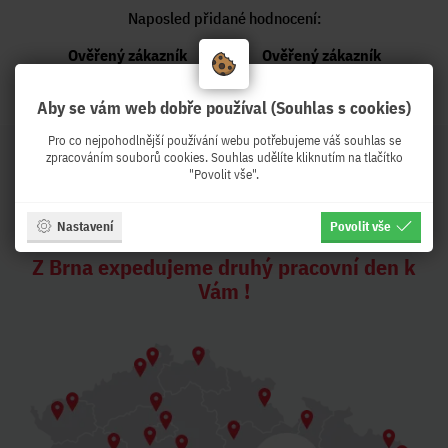
Naposled přidané hodnocení:
Ověřený zákazník
Ověřený zákazník
Před týdnem
Před týdnem
Aby se vám web dobře používal (Souhlas s cookies)
Pro co nejpohodlnější používání webu potřebujeme váš souhlas se
zpracováním souborů cookies. Souhlas udělíte kliknutím na tlačítko
"Povolit vše".
PeKro - IT eshop, ale se
službami !
Nastavení
Povolit vše
Z Brna expedujeme druhý pracovní den k
Vám !