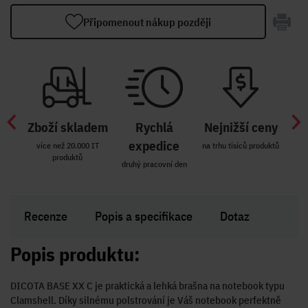
Připomenout nákup později
Zboží skladem
Rychlá
Nejnižší ceny
Z
míst
expedice
více než 20.000 IT
na trhu tisíců produktů
produktů
R i SK
druhý pracovní den
Zakl
Recenze
Popis a specifikace
Dotaz
Popis produktu:
DICOTA BASE XX C je praktická a lehká brašna na notebook typu
Clamshell. Díky silnému polstrování je Váš notebook perfektně