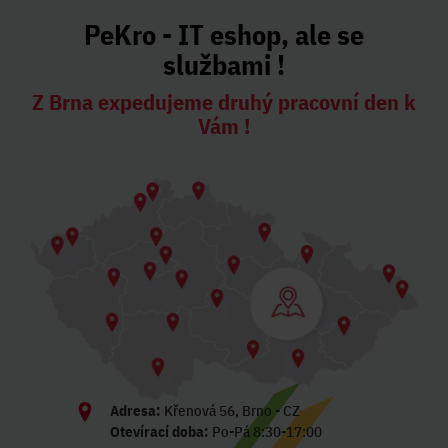
PeKro - IT eshop, ale se
službami !
Z Brna expedujeme druhý pracovní den k
Vám !
Adresa:
Křenová 56, Brno - CZ
Otevírací doba:
Po-Pá 8:30-17:00