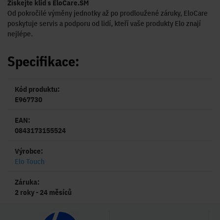
Získejte klid s EloCare.SM
Od pokročilé výměny jednotky až po prodloužené záruky, EloCare
poskytuje servis a podporu od lidí, kteří vaše produkty Elo znají
nejlépe.
Specifikace:
Kód produktu:
E967730
EAN:
0843173155524
Výrobce:
Elo Touch
Záruka:
2 roky - 24 měsíců