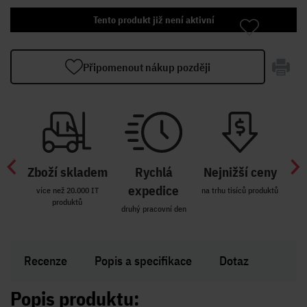
Tento produkt již není aktivní
Připomenout nákup později
Zboží skladem
Rychlá
Nejnižší ceny
Z
míst
expedice
více než 20.000 IT
na trhu tisíců produktů
produktů
R i SK
druhý pracovní den
Zakl
Recenze
Popis a specifikace
Dotaz
Popis produktu: