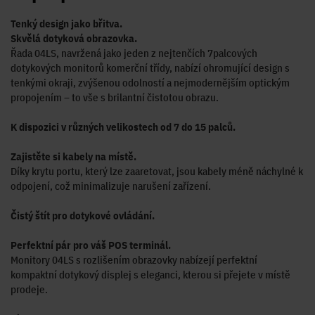
Tenký design jako břitva.
Skvělá dotyková obrazovka.
Řada 04LS, navržená jako jeden z nejtenčích 7palcových
dotykových monitorů komerční třídy, nabízí ohromující design s
tenkými okraji, zvýšenou odolností a nejmodernějším optickým
propojením – to vše s brilantní čistotou obrazu.
K dispozici v různých velikostech od 7 do 15 palců.
Zajistěte si kabely na místě.
Díky krytu portu, který lze zaaretovat, jsou kabely méně náchylné k
odpojení, což minimalizuje narušení zařízení.
Čistý štít pro dotykové ovládání.
Perfektní pár pro váš POS terminál.
Monitory 04LS s rozlišením obrazovky nabízejí perfektní
kompaktní dotykový displej s eleganci, kterou si přejete v místě
prodeje.