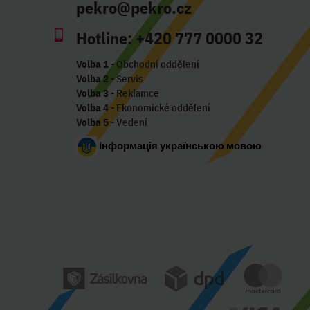
pekro@pekro.cz
Hotline:
+420 777 0000 32
Volba 1
- Obchodní oddělení
Volba 2
- Servis
Volba 3
- Reklamce
Volba 4
- Ekonomické oddělení
Volba 5
- Vedení
Інформація українською мовою