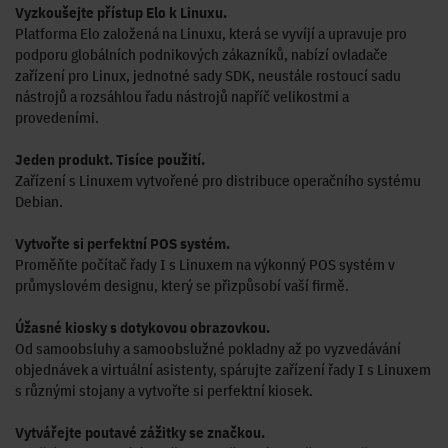
Vyzkoušejte přístup Elo k Linuxu.
Platforma Elo založená na Linuxu, která se vyvíjí a upravuje pro
podporu globálních podnikových zákazníků, nabízí ovladače
zařízení pro Linux, jednotné sady SDK, neustále rostoucí sadu
nástrojů a rozsáhlou řadu nástrojů napříč velikostmi a
provedeními.
Jeden produkt. Tisíce použití.
Zařízení s Linuxem vytvořené pro distribuce operačního systému
Debian.
Vytvořte si perfektní POS systém.
Proměňte počítač řady I s Linuxem na výkonný POS systém v
průmyslovém designu, který se přizpůsobí vaší firmě.
Úžasné kiosky s dotykovou obrazovkou.
Od samoobsluhy a samoobslužné pokladny až po vyzvedávání
objednávek a virtuální asistenty, spárujte zařízení řady I s Linuxem
s různými stojany a vytvořte si perfektní kiosek.
Vytvářejte poutavé zážitky se značkou.