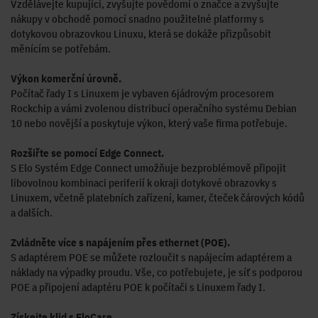
Vzdělávejte kupující, zvyšujte povědomí o značce a zvyšujte
nákupy v obchodě pomocí snadno použitelné platformy s
dotykovou obrazovkou Linuxu, která se dokáže přizpůsobit
měnícím se potřebám.
Výkon komerční úrovně.
Počítač řady I s Linuxem je vybaven 6jádrovým procesorem
Rockchip a vámi zvolenou distribucí operačního systému Debian
10 nebo novější a poskytuje výkon, který vaše firma potřebuje.
Rozšiřte se pomocí Edge Connect.
S Elo Systém Edge Connect umožňuje bezproblémově připojit
libovolnou kombinaci periferií k okraji dotykové obrazovky s
Linuxem, včetně platebních zařízení, kamer, čteček čárových kódů
a dalších.
Zvládněte více s napájením přes ethernet (POE).
S adaptérem POE se můžete rozloučit s napájecím adaptérem a
náklady na výpadky proudu. Vše, co potřebujete, je síť s podporou
POE a připojení adaptéru POE k počítači s Linuxem řady I.
Získejte klid s EloCare.