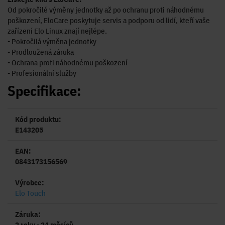
Od pokročilé výměny jednotky až po ochranu proti náhodnému
poškození, EloCare poskytuje servis a podporu od lidí, kteří vaše
zařízení Elo Linux znají nejlépe.
- Pokročilá výměna jednotky
- Prodloužená záruka
- Ochrana proti náhodnému poškození
- Profesionální služby
Specifikace:
Kód produktu:
E143205
EAN:
0843173156569
Výrobce:
Elo Touch
Záruka:
2 roky - 24 měsíců