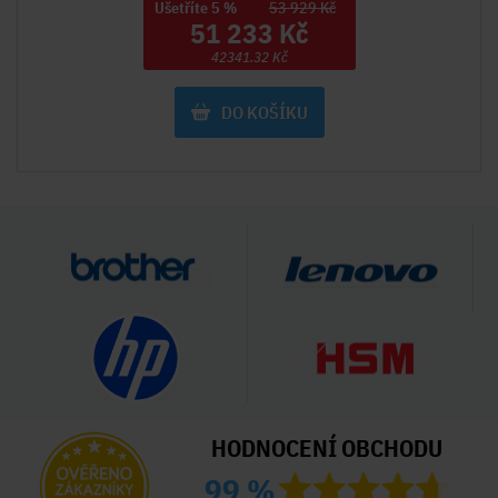
Ušetříte 5 %
53 929 Kč
51 233 Kč
42341.32 Kč
DO KOŠÍKU
HODNOCENÍ OBCHODU
99 %