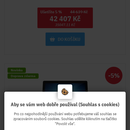
Ušetříte 5 %
44 639 Kč
42 407 Kč
35047.11 Kč
DO KOŠÍKU
Novinka
-5%
Doprava zdarma
Aby se vám web dobře používal (Souhlas s cookies)
Pro co nejpohodlnější používání webu potřebujeme váš souhlas se
zpracováním souborů cookies. Souhlas udělíte kliknutím na tlačítko
"Povolit vše".