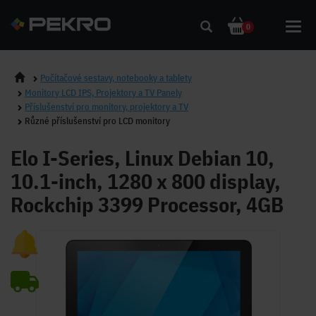
Toggl
0
navig
Počítačové sestavy, notebooky a tablety
Monitory LCD IPS, Projektory a TV Panely
Příslušenství pro monitory, projektory a TV
Různé příslušenství pro LCD monitory
Elo I-Series, Linux Debian 10,
10.1-inch, 1280 x 800 display,
Rockchip 3399 Processor, 4GB