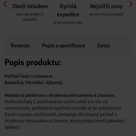
Zboží skladem
Rychlá
Nejnižší ceny
Z
míst
expedice
více než 20.000 IT
na trhu tisíců produktů
produktů
R i SK
druhý pracovní den
Zakl
Recenze
Popis a specifikace
Dotaz
Popis produktu:
Počítač řady I s Linuxem.
Bezpečný. Flexibilní. Výkonný.
Modulární platforma s dotykovou obrazovkou a Linuxem.
Platforma řady I, používaná po celém světě pro vše od
samoobsluhy, pokladních systémů a ceníků až po průmyslové
řízení a správu návštěvníků, poskytuje všestranný počítač s
dotykovou obrazovkou a Linuxem, který pohání téměř jakoukoli
aplikaci.