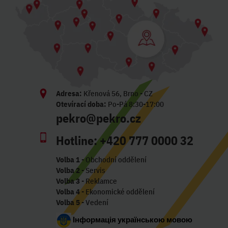
Adresa:
Křenová 56, Brno - CZ
Otevírací doba:
Po-Pá 8:30-17:00
pekro@pekro.cz
Hotline:
+420 777 0000 32
Volba 1
- Obchodní oddělení
Volba 2
- Servis
Volba 3
- Reklamce
Volba 4
- Ekonomické oddělení
Volba 5
- Vedení
Інформація українською мовою