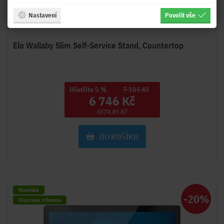
Nastavení
Povolit vše
Na objednávku
Elo Wallaby Slim Self-Service Stand, Countertop
Ušetříte 5 %
7 101 Kč
6 746 Kč
5574.85 Kč
DO KOŠÍKU
Novinka
-20%
Doprava zdarma